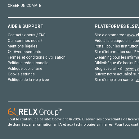
CRÉER UN COMPTE
AIDE & SUPPORT
PLATEFORMES ELSE
Contactez-nous / FAQ
Site e-commerce :
www.el
Qui sommes-nous ?
Aide à la pratique clinique
Mentions légales
Portail pour les institution
© - Avertissements
Site d'information sur l'E
Termes et conditions d'utilisation
E-learning pour les infirmi
Politique rédactionnelle
Bibliothèque d'e-books Els
Politique publicitaire
Blog special IFSI :
www.gen
Cookie settings
Suivez notre actualité sur
Politique de la vie privée
Site d'emploi en santé :
e
Tout le contenu de ce site: Copyright © 2026 Elsevier, ses concédants de licence e
de données, a la formation en IA et aux technologies similaires. Pour tout con