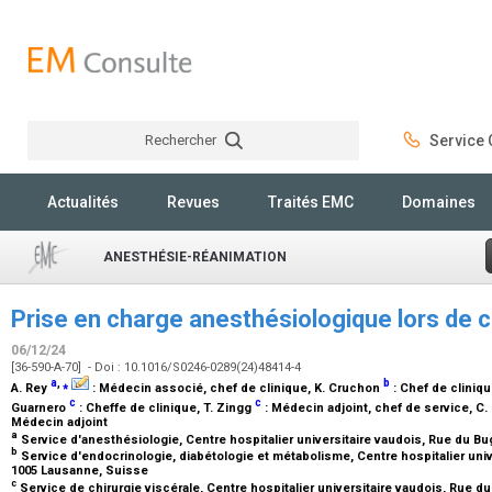
Rechercher
Service C
Rechercher
Actualités
Revues
Traités EMC
Domaines
ANESTHÉSIE-RÉANIMATION
Prise en charge anesthésiologique lors de c
06/12/24
[36-590-A-70] - Doi : 10.1016/S0246-0289(24)48414-4
a
,
⁎
b
A. Rey
:
Médecin associé, chef de clinique
, K. Cruchon
:
Chef de cliniqu
c
c
Guarnero
:
Cheffe de clinique
, T. Zingg
:
Médecin adjoint, chef de service
, C
Médecin adjoint
a
Service d'anesthésiologie, Centre hospitalier universitaire vaudois, Rue du 
b
Service d'endocrinologie, diabétologie et métabolisme, Centre hospitalier univ
1005 Lausanne, Suisse
c
Service de chirurgie viscérale, Centre hospitalier universitaire vaudois, Rue