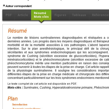
Auteur correspondant.
Résumé
PDF
Article
Figures
Tableaux
Référence
Mots clés
Résumé
Le nombre de lésions surrénaliennes diagnostiquées et réséquées a 
dernières années. Les progrès dans les moyens diagnostiques et thérapeut
morbidité et de la mortalité associées à ces pathologies. L'abord lapa
intention. Sur le plan anesthésiologique, le principal défi de la chiru
sécrétantes et aux syndromes endocrinologiques qui les accompagnent.
syndrome de Cushing (sécrétion excessive de glucocorticoïdes), l'hyper
minéralocorticoïdes) et le phéochromocytome (sécrétion excessive de ca
phéochromocytome mérite une mention particulière en raison des cons
peuvent survenir à toutes les étapes de la prise en charge. Cet article rappel
de la physiologie surrénalienne. Il souligne les considérations import
différentes étapes de la prise en charge médicale et chirurgicale des diffé
concentrant particulièrement sur les trois syndromes endocriniens mention
Le texte complet de cet article est disponible en PDF.
Mots-clés :
Surrénales, Cushing, Hyperaldostéronisme primaire, Phéochro
Plan
Introduction
Anatomie surrénalienne