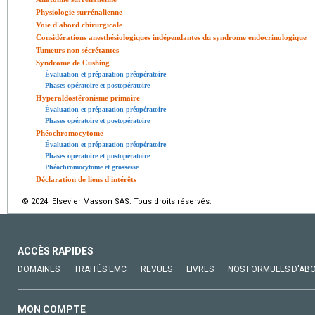
Physiologie surrénalienne
Voie d'abord chirurgicale
Considérations anesthésiologiques indépendantes du syndrome endocrinologique
Tumeurs non sécrétantes
Syndrome de Cushing
Évaluation et préparation préopératoire
Phases opératoire et postopératoire
Hyperaldostéronisme primaire
Évaluation et préparation préopératoire
Phases opératoire et postopératoire
Phéochromocytome
Évaluation et préparation préopératoire
Phases opératoire et postopératoire
Phéochromocytome et grossesse
Déclaration de liens d'intérêts
© 2024 Elsevier Masson SAS. Tous droits réservés.
ACCÈS RAPIDES
DOMAINES
TRAITÉS EMC
REVUES
LIVRES
NOS FORMULES D'AB
MON COMPTE