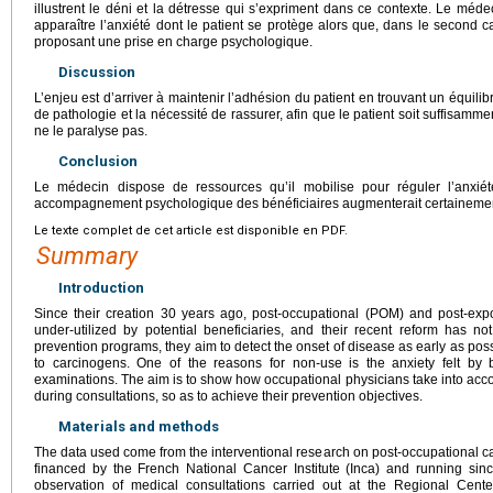
illustrent le déni et la détresse qui s’expriment dans ce contexte. Le méd
apparaître l’anxiété dont le patient se protège alors que, dans le second ca
proposant une prise en charge psychologique.
Discussion
L’enjeu est d’arriver à maintenir l’adhésion du patient en trouvant un équili
de pathologie et la nécessité de rassurer, afin que le patient soit suffisamme
ne le paralyse pas.
Conclusion
Le médecin dispose de ressources qu’il mobilise pour réguler l’anxié
accompagnement psychologique des bénéficiaires augmenterait certainement
Le texte complet de cet article est disponible en PDF.
Summary
Introduction
Since their creation 30 years ago, post-occupational (POM) and post-ex
under-utilized by potential beneficiaries, and their recent reform has n
prevention programs, they aim to detect the onset of disease as early as po
to carcinogens. One of the reasons for non-use is the anxiety felt by 
examinations. The aim is to show how occupational physicians take into accou
during consultations, so as to achieve their prevention objectives.
Materials and methods
The data used come from the interventional research on post-occupational ca
financed by the French National Cancer Institute (Inca) and running si
observation of medical consultations carried out at the Regional Cent