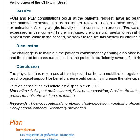
Pathologies of the CHRU in Brest.
Results
POM and PEM consultations occur at the patient's request, have no bear
occupational exposure that is no longer relevant. Patients have very hig
examinations. Anxiety weighs heavily on the consultation process. Two case s
expressed in this context. In the first case, the physician seeks to reveal t
himself from, while in the second, he seeks to reduce this anxiety by offering
Discussion
The challenge is to maintain the patient's commitment by finding a balance b
and the need for reassurance, so that the patient is sufficiently aware of the ris
Conclusion
The physician has resources at his disposal that he can mobilize to regulate t
psychological support for beneficiaries would certainly increase the take-up r
Le texte complet de cet article est disponible en PDF.
Mots clés :
Suivi post-professionnel, Suivi post-exposition, Anxiété, Amiante
professionnels, Prévention secondaire
Keywords :
Post-occupational monitoring, Post-exposition monitoring, Anxie
Occupational cancers, Secondary prevention
Plan
Introduction
Des dispositifs de prévention secondaire
Un taux de recours dérisoire