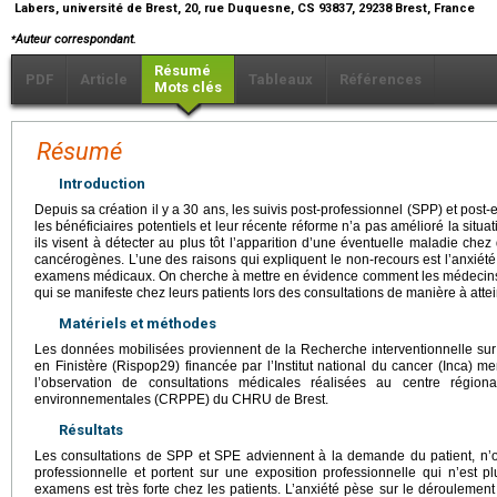
Labers, université de Brest, 20, rue Duquesne, CS 93837, 29238 Brest, France
⁎
Auteur correspondant.
Résumé
PDF
Article
Tableaux
Références
Mots clés
Résumé
Introduction
Depuis sa création il y a 30 ans, les suivis post-professionnel (SPP) et post-
les bénéficiaires potentiels et leur récente réforme n’a pas amélioré la situa
ils visent à détecter au plus tôt l’apparition d’une éventuelle maladie chez
cancérogènes. L’une des raisons qui expliquent le non-recours est l’anxiété 
examens médicaux. On cherche à mettre en évidence comment les médecins d
qui se manifeste chez leurs patients lors des consultations de manière à attei
Matériels et méthodes
Les données mobilisées proviennent de la Recherche interventionnelle sur 
en Finistère (Rispop29) financée par l’Institut national du cancer (Inca) 
l’observation de consultations médicales réalisées au centre régiona
environnementales (CRPPE) du CHRU de Brest.
Résultats
Les consultations de SPP et SPE adviennent à la demande du patient, n’o
professionnelle et portent sur une exposition professionnelle qui n’est plu
examens est très forte chez les patients. L’anxiété pèse sur le déroulemen