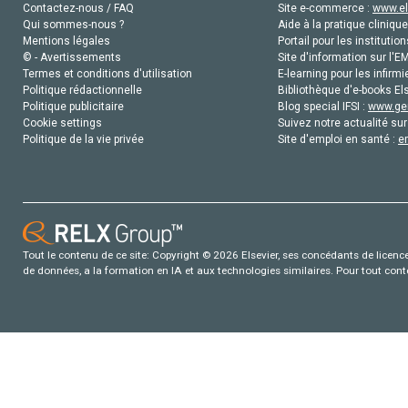
Contactez-nous / FAQ
Site e-commerce :
www.el
Qui sommes-nous ?
Aide à la pratique clinique
Mentions légales
Portail pour les institution
© - Avertissements
Site d'information sur l'E
Termes et conditions d'utilisation
E-learning pour les infirmi
Politique rédactionnelle
Bibliothèque d'e-books Els
Politique publicitaire
Blog special IFSI :
www.gen
Cookie settings
Suivez notre actualité sur
Politique de la vie privée
Site d'emploi en santé :
e
Tout le contenu de ce site: Copyright © 2026 Elsevier, ses concédants de licence e
de données, a la formation en IA et aux technologies similaires. Pour tout con