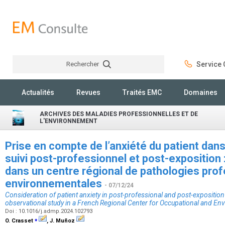
Rechercher
Service C
Rechercher
Actualités
Revues
Traités EMC
Domaines
ARCHIVES DES MALADIES PROFESSIONNELLES ET DE
L'ENVIRONNEMENT
Prise en compte de l’anxiété du patient dans
suivi post-professionnel et post-exposition 
dans un centre régional de pathologies prof
environnementales
- 07/12/24
Consideration of patient anxiety in post-professional and post-exposition
observational study in a French Regional Center for Occupational and En
Doi : 10.1016/j.admp.2024.102793
⁎
O. Crasset
, J. Muñoz