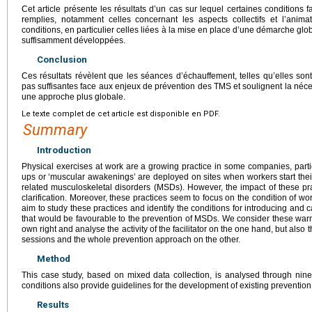
Cet article présente les résultats d’un cas sur lequel certaines conditions
remplies, notamment celles concernant les aspects collectifs et l’anim
conditions, en particulier celles liées à la mise en place d’une démarche gl
suffisamment développées.
Conclusion
Ces résultats révèlent que les séances d’échauffement, telles qu’elles so
pas suffisantes face aux enjeux de prévention des TMS et soulignent la néces
une approche plus globale.
Le texte complet de cet article est disponible en PDF.
Summary
Introduction
Physical exercises at work are a growing practice in some companies, partic
ups or ‘muscular awakenings’ are deployed on sites when workers start their
related musculoskeletal disorders (MSDs). However, the impact of these pra
clarification. Moreover, these practices seem to focus on the condition of w
aim to study these practices and identify the conditions for introducing and c
that would be favourable to the prevention of MSDs. We consider these warm
own right and analyse the activity of the facilitator on the one hand, but als
sessions and the whole prevention approach on the other.
Method
This case study, based on mixed data collection, is analysed through nine 
conditions also provide guidelines for the development of existing preventio
Results