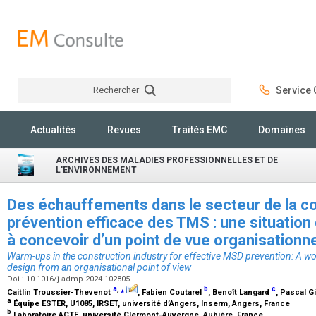
Rechercher
Service C
Rechercher
Actualités
Revues
Traités EMC
Domaines
ARCHIVES DES MALADIES PROFESSIONNELLES ET DE
L'ENVIRONNEMENT
Des échauffements dans le secteur de la co
prévention efficace des TMS : une situation d
à concevoir d’un point de vue organisationn
Warm-ups in the construction industry for effective MSD prevention: A work
design from an organisational point of view
Doi : 10.1016/j.admp.2024.102805
a
,
⁎
b
c
Caitlin Troussier-Thevenot
, Fabien Coutarel
, Benoît Langard
, Pascal G
a
Équipe ESTER, U1085, IRSET, université d’Angers, Inserm, Angers, France
b
Laboratoire ACTE, université Clermont-Auvergne, Aubière, France