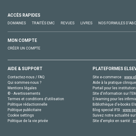
ACCÈS RAPIDES
DOMAINES
TRAITÉS EMC
REVUES
LIVRES
NOS FORMULES D'AB
MON COMPTE
CRÉER UN COMPTE
AIDE & SUPPORT
PLATEFORMES ELSE
Contactez-nous / FAQ
Site e-commerce :
www.el
Qui sommes-nous ?
Aide à la pratique clinique
Mentions légales
Portail pour les institution
© - Avertissements
Site d'information sur l'E
Termes et conditions d'utilisation
E-learning pour les infirmi
Politique rédactionnelle
Bibliothèque d'e-books Els
Politique publicitaire
Blog special IFSI :
www.gen
Cookie settings
Suivez notre actualité sur
Politique de la vie privée
Site d'emploi en santé :
e