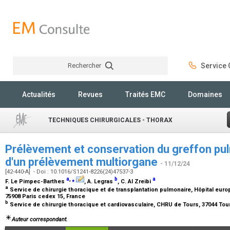
Rechercher
Service C
Rechercher
Actualités
Revues
Traités EMC
Domaines
TECHNIQUES CHIRURGICALES - THORAX
Prélèvement et conservation du greffon pul
d'un prélèvement multiorgane
- 11/12/24
[42-440-A] - Doi : 10.1016/S1241-8226(24)47537-3
a
,
⁎
b
a
F. Le Pimpec-Barthes
, A. Legras
, C. Al Zreibi
a
Service de chirurgie thoracique et de transplantation pulmonaire, Hôpital eu
75908 Paris cedex 15, France
b
Service de chirurgie thoracique et cardiovasculaire, CHRU de Tours, 37044 To
Auteur correspondant.