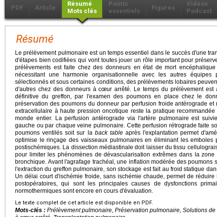
Résumé
Points
Vidéos
PDF
Article
Figures
Mots clés
essentiels
Podcast
Résumé
Le prélèvement pulmonaire est un temps essentiel dans le succès d'une tran
d'étapes bien codifiées qui vont toutes jouer un rôle important pour préserv
prélèvements est faite chez des donneurs en état de mort encéphalique
nécessitant une harmonie organisationnelle avec les autres équipes
sélectionnés et sous certaines conditions, des prélèvements lobaires peuvent
d'autres chez des donneurs à cœur arrêté. Le temps du prélèvement est 
définitive du greffon, par l'examen des poumons en place chez le donne
préservation des poumons du donneur par perfusion froide antérograde et ré
extracellulaire à haute pression oncotique reste la pratique recommandée 
monde entier. La perfusion antérograde via l'artère pulmonaire est suivie
gauche ou par chaque veine pulmonaire. Cette perfusion rétrograde faite soi
poumons ventilés soit sur la
back table
après l'explantation permet d'amé
optimise le rinçage des vaisseaux pulmonaires en éliminant les emboles p
postischémiques. La dissection médiastinale doit laisser du tissu cellulogra
pour limiter les phénomènes de dévascularisation extrêmes dans la zone 
bronchique. Avant l'agrafage trachéal, une inflation modérée des poumons
l'extraction du greffon pulmonaire, son stockage est fait au froid statique dan
Un délai court d'ischémie froide, sans ischémie chaude, permet de réduir
postopératoires, qui sont les principales causes de dysfonctions prima
normothermiques sont encore en cours d'évaluation.
Le texte complet de cet article est disponible en PDF.
Mots-clés :
Prélèvement pulmonaire, Préservation pulmonaire, Solutions de