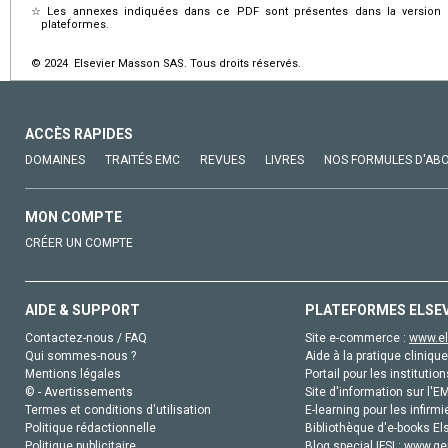
☆
Les annexes indiquées dans ce PDF sont présentes dans la version é
plateformes.
© 2024 Elsevier Masson SAS. Tous droits réservés.
ACCÈS RAPIDES
DOMAINES
TRAITÉS EMC
REVUES
LIVRES
NOS FORMULES D'AB
MON COMPTE
CRÉER UN COMPTE
AIDE & SUPPORT
PLATEFORMES ELSE
Contactez-nous / FAQ
Site e-commerce :
www.el
Qui sommes-nous ?
Aide à la pratique clinique
Mentions légales
Portail pour les institution
© - Avertissements
Site d'information sur l'E
Termes et conditions d'utilisation
E-learning pour les infirmi
Politique rédactionnelle
Bibliothèque d'e-books Els
Politique publicitaire
Blog special IFSI :
www.gen