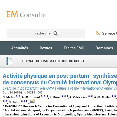
Rechercher
Service C
Rechercher
Actualités
Revues
Traités EMC
Domaines
JOURNAL DE TRAUMATOLOGIE DU SPORT
Activité physique en post-partum : synthès
de consensus du Comité International Oly
Exercise in postpartum: ReFORM synthesis of the International Olympic
Doi : 10.1016/j.jts.2024.11.003
a
,
b
a
,
c
,
d
a
,
e
,
f
a
,
g
a
,
b
C. Maitre
, A.-C. Dupont
, F. Morin
, A. Valevicius
, A.-S. Muller
a
,
h
a
,
i
,
j
,
, C. Tooth
⁎
a
ReFORM IOC Research Centre for Prevention of Injury and Protection of Athlete
b
Institut national du sport, de l’expertise et de la performance (INSEP), Paris, F
c
Luxembourg Institute of Research in Orthopedics, Sports Medicine and Scie