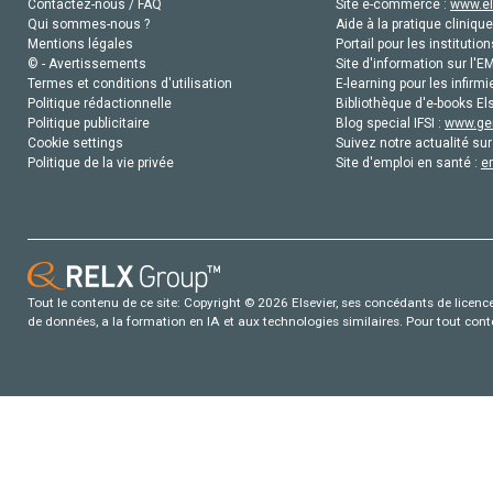
Contactez-nous / FAQ
Site e-commerce :
www.el
Qui sommes-nous ?
Aide à la pratique clinique
Mentions légales
Portail pour les institution
© - Avertissements
Site d'information sur l'E
Termes et conditions d'utilisation
E-learning pour les infirmi
Politique rédactionnelle
Bibliothèque d'e-books Els
Politique publicitaire
Blog special IFSI :
www.gen
Cookie settings
Suivez notre actualité sur
Politique de la vie privée
Site d'emploi en santé :
e
Tout le contenu de ce site: Copyright © 2026 Elsevier, ses concédants de licence e
de données, a la formation en IA et aux technologies similaires. Pour tout con