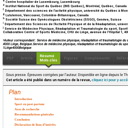
d
Centre hospitalier de Luxembourg, Luxembourg
e
Institut National du Sport du Québec (INS Québec), Montréal, Québec, Canada
f
Département des sciences de l’activité physique, université du Québec à Mon
g
Lululemon, Vancouver, Colombie-Britannique, Canada
h
Société Suisse des Gynécologues Obstétriciens (SSGO), Genève, Suisse
i
Département des Sciences de l’Activité Physique et de la Réadaptation, univers
j
Service de Médecine Physique, Réadaptation et Traumatologie du sport, SportS
Collaborative Centre of Sports Medicine, CHU de Liège, avenue de l’Hôpital 1, 4
⁎
Auteur correspondant : Service de médecine physique, réadaptation et traumatologie du sp
4000 Liège, Belgique.Service de médecine physique, réadaptation et traumatologie du spor
1Liège4000Belgique
Résumé
PDF
Article
Figures
Compléments
Référ
Mots clés
Sous presse. Épreuves corrigées par l'auteur. Disponible en ligne depuis le
Cet article a été publié dans un numéro de la revue,
cliquez ici pour y acc
Plan
Introduction
Sport en post-partum
Axes de recherche
Recommandations générales
Conclusion
Déclaration de liens d’intérêts