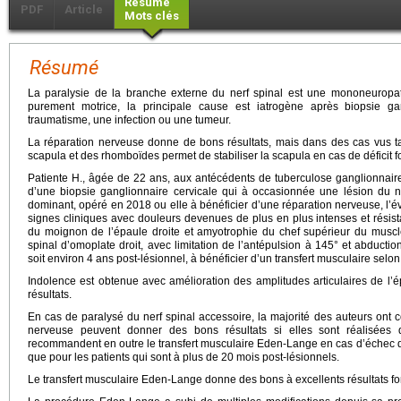
Résumé
PDF
Article
Mots clés
Résumé
La paralysie de la branche externe du nerf spinal est une mononeuropathi
purement motrice, la principale cause est iatrogène après biopsie 
traumatisme, une infection ou une tumeur.
La réparation nerveuse donne de bons résultats, mais dans des cas vus tar
scapula et des rhomboïdes permet de stabiliser la scapula en cas de déficit fo
Patiente H., âgée de 22 ans, aux antécédents de tuberculose ganglionnaire
d’une biopsie ganglionnaire cervicale qui à occasionnée une lésion du n
dominant, opéré en 2018 ou elle à bénéficier d’une réparation nerveuse, l’évo
signes cliniques avec douleurs devenues de plus en plus intenses et résist
du moignon de l’épaule droite et amyotrophie du chef supérieur du muscle 
spinal d’omoplate droit, avec limitation de l’antépulsion à 145° et abductio
soit environ 4 ans post-lésionnel, à bénéficier d’un transfert musculaire sel
Indolence est obtenue avec amélioration des amplitudes articulaires de l’ép
résultats.
En cas de paralysé du nerf spinal accessoire, la majorité des auteurs ont 
nerveuse peuvent donner des bons résultats si elles sont réalisées d
recommandent en outre le transfert musculaire Eden-Lange en cas d’échec de
que pour les patients qui sont à plus de 20 mois post-lésionnels.
Le transfert musculaire Eden-Lange donne des bons à excellents résultats fo