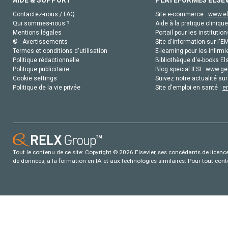
AIDE & SUPPORT
PLATEFORMES ELSE
Contactez-nous / FAQ
Site e-commerce :
www.el
Qui sommes-nous ?
Aide à la pratique clinique
Mentions légales
Portail pour les institution
© - Avertissements
Site d'information sur l'E
Termes et conditions d'utilisation
E-learning pour les infirmi
Politique rédactionnelle
Bibliothèque d'e-books Els
Politique publicitaire
Blog special IFSI :
www.gen
Cookie settings
Suivez notre actualité sur
Politique de la vie privée
Site d'emploi en santé :
e
Tout le contenu de ce site: Copyright © 2026 Elsevier, ses concédants de licence e
de données, a la formation en IA et aux technologies similaires. Pour tout con