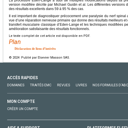
La procédure Eden-Lange a subi de multiples modifications depuis sa pr
version modifiée décrite par Michael Gustin et al. Les différentes version
des résultats excellents dans 59 à 95 % des cas.
Il est important de diagnostiquer précocement une paralysie du nerf spinal
vue d’une réparation nerveuse primaire qui donne des résultats meilleurs et 
transfert musculaire classique d’Eden-Lange et les techniques modifiées 
amélioration satisfaisante des résultats fonctionnels.
Le texte complet de cet article est disponible en PDF.
Plan
Déclaration de liens d’intérêts
© 2024 Publié par Elsevier Masson SAS.
ACCÈS RAPIDES
DOMAINES
TRAITÉS EMC
REVUES
LIVRES
NOS FORMULES D'AB
MON COMPTE
CRÉER UN COMPTE