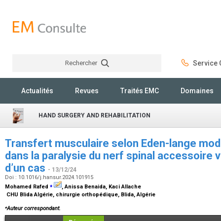
Rechercher
Service C
Rechercher
Actualités
Revues
Traités EMC
Domaines
HAND SURGERY AND REHABILITATION
Transfert musculaire selon Eden-lange modi
dans la paralysie du nerf spinal accessoire 
d’un cas
- 13/12/24
Doi : 10.1016/j.hansur.2024.101915
⁎
Mohamed Rafed
, Anissa Benaida, Kaci Allache
CHU Blida Algérie, chirurgie orthopédique, Blida, Algérie
⁎
Auteur correspondant.