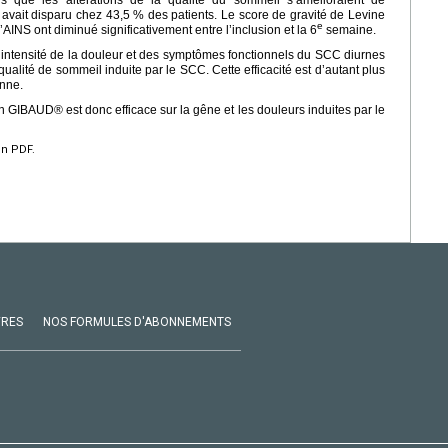
is que les altérations de la qualité du sommeil s’amélioraient de
avait disparu chez 43,5 % des patients. Le score de gravité de Levine
e
INS ont diminué significativement entre l’inclusion et la 6
semaine.
l’intensité de la douleur et des symptômes fonctionnels du SCC diurnes
qualité de sommeil induite par le SCC. Cette efficacité est d’autant plus
onne.
GIBAUD® est donc efficace sur la gêne et les douleurs induites par le
en PDF.
VRES
NOS FORMULES D'ABONNEMENTS