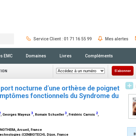
Service Client : 01 71 16 55 99
Mes alertes
Rechercher
és EMC
Domaines
Livres
Compléments
TION
S'abonner
u port nocturne d’une orthèse de poignet
 symptômes fonctionnels du Syndrome du
2
3
3
2
, Georges Mayeux
, Romain Schueller
, Frédéric Carrois
,
INNOTHERA, Arcueil, France
B
otechnologies (CENBIOTECH), Dijon, France