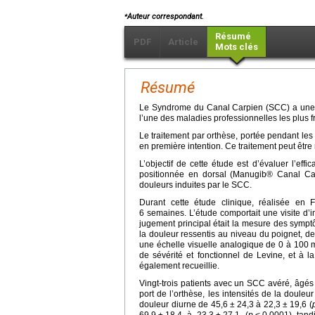
⁎
Auteur correspondant.
Résumé
PDF
Article
Mots clés
Résumé
Le Syndrome du Canal Carpien (SCC) a une p
l’une des maladies professionnelles les plus 
Le traitement par orthèse, portée pendant les n
en première intention. Ce traitement peut être
L’objectif de cette étude est d’évaluer l’eff
positionnée en dorsal (Manugib® Canal Ca
douleurs induites par le SCC.
Durant cette étude clinique, réalisée en F
6 semaines. L’étude comportait une visite d’i
jugement principal était la mesure des symp
la douleur ressentis au niveau du poignet, de
une échelle visuelle analogique de 0 à 100
m
de sévérité et fonctionnel de Levine, et à 
également recueillie.
Vingt-trois patients avec un SCC avéré, âgés
port de l’orthèse, les intensités de la doule
douleur diurne de 45,6
±
24,3 à 22,3
±
19,6 (