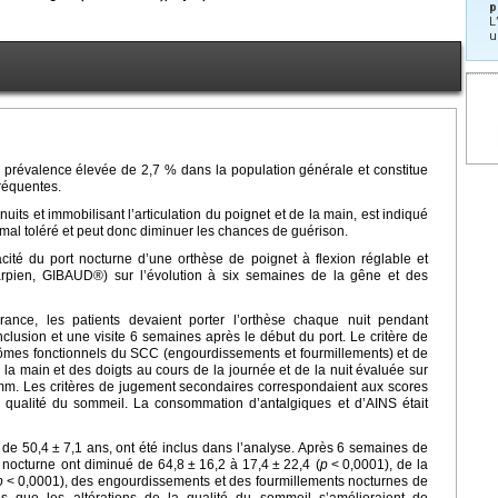
p
L
u
révalence élevée de 2,7 % dans la population générale et constitue
fréquentes.
uits et immobilisant l’articulation du poignet et de la main, est indiqué
 mal toléré et peut donc diminuer les chances de guérison.
icacité du port nocturne d’une orthèse de poignet à flexion réglable et
rpien, GIBAUD®) sur l’évolution à six semaines de la gêne et des
rance, les patients devaient porter l’orthèse chaque nuit pendant
nclusion et une visite 6 semaines après le début du port. Le critère de
tômes fonctionnels du SCC (engourdissements et fourmillements) et de
 la main et des doigts au cours de la journée et de la nuit évaluée sur
m. Les critères de jugement secondaires correspondaient aux scores
la qualité du sommeil. La consommation d’antalgiques et d’AINS était
 de 50,4
±
7,1 ans, ont été inclus dans l’analyse. Après 6 semaines de
ur nocturne ont diminué de 64,8
±
16,2 à 17,4
±
22,4 (
p
<
0,0001), de la
p
<
0,0001), des engourdissements et des fourmillements nocturnes de