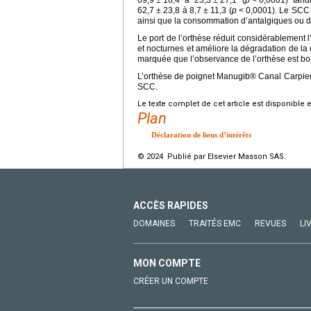
69,9
±
18,4 à 23,3
±
27,1 (
p
<
0,0001) tand
62,7
±
23,8 à 8,7
±
11,3 (
p
<
0,0001). Le SCC 
ainsi que la consommation d’antalgiques ou d’A
Le port de l’orthèse réduit considérablement 
et nocturnes et améliore la dégradation de la 
marquée que l’observance de l’orthèse est b
L’orthèse de poignet Manugib® Canal Carpien 
SCC.
Le texte complet de cet article est disponible 
Plan
Déclaration de liens d’intérêts
© 2024 Publié par Elsevier Masson SAS.
ACCÈS RAPIDES
DOMAINES
TRAITÉS EMC
REVUES
LI
MON COMPTE
CRÉER UN COMPTE