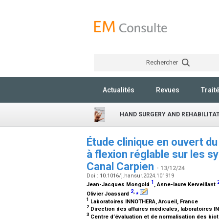
Rechercher
Actualités
Revues
Trait
HAND SURGERY AND REHABILITA
Étude clinique en ouvert d
à flexion réglable sur les
Canal Carpien
- 13/12/24
Doi : 10.1016/j.hansur.2024.101919
1
Jean-Jacques Mongold
, Anne-laure Kerveillant
2
,
⁎
Olivier Joassard
1
Laboratoires INNOTHERA, Arcueil, France
2
Direction des affaires médicales, laboratoires 
3
Centre d’évaluation et de normalisation des bi