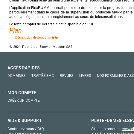
L’outil FlexRUMM reste un outil d’une excellente reproductibilité pour l’estim
L’application FlexRUMM pourrait permettre de monitorer la progression clin
particulièrement dans le cadre de la supervision du protocole MAPP par le 
autorisant également un enregistrement au cours de téléconsultations.
Le texte complet de cet article est disponible en PDF.
Plan
Déclaration de liens d’intérêts
© 2024 Publié par Elsevier Masson SAS.
ACCÈS RAPIDES
DOMAINES
TRAITÉS EMC
REVUES
LIVRES
NOS FORMULES D'AB
MON COMPTE
CRÉER UN COMPTE
AIDE & SUPPORT
PLATEFORMES ELSE
Contactez-nous / FAQ
Site e-commerce :
www.el