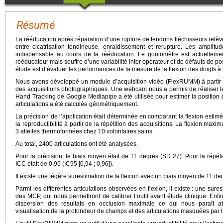
Résumé
La rééducation après réparation d’une rupture de tendons fléchisseurs relève 
entre cicatrisation tendineuse, enraidissement et rerupture. Les amplitude
indispensable au cours de la rééducation. Le goniomètre est actuelleme
rééducateur mais souffre d’une variabilité inter opérateur et de défauts de pos
étude est d’évaluer les performances de la mesure de la flexion des doigts à 
Nous avons développé un module d’acquisition vidéo (FlexRUMM) à partir 
des acquisitions photographiques. Une webcam nous a permis de réaliser le
Hand Tracking de Google Mediapipe a été utilisée pour estimer la position 
articulations a été calculée géométriquement.
La précision de l’application était déterminée en comparant la flexion estim
la reproductibilité à partir de la répétition des acquisitions. La flexion maxim
3 attelles thermoformées chez 10 volontaires sains.
Au total, 2400 articulations ont été analysées.
Pour la précision, le biais moyen était de 11 degrés (SD 27). Pour la répétabi
ICC était de 0,95 (IC95 [0,94 ; 0,96]).
Il existe une légère surestimation de la flexion avec un biais moyen de 11 de
Parmi les différentes articulations observées en flexion, il existe : une sur
des MCP, qui nous permettront de calibrer l’outil avant étude clinique. En
dispersion des résultats en occlusion maximale ce qui nous paraît at
visualisation de la profondeur de champs et des articulations masquées par l