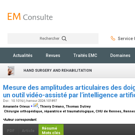
Rechercher
Service C
Rechercher
Actualités
Revues
Traités EMC
Domaines
HAND SURGERY AND REHABILITATION
Mesure des amplitudes articulaires des doi
un outil vidéo-assisté par l’intelligence artifi
Doi : 10.1016/j.hansur.2024.101897
⁎
Amarante Orieux
, Thierry Dréano, Thomas Dutrey
Chirurgie orthopédique, réparatrice et traumatologique, CHU de Rennes, Renne
⁎
Auteur correspondant.
Résumé
PDF
Article
Mots clés