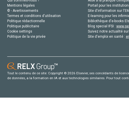
Qui sommes-nous ?
Aide à la pratique clinique
Mentions légales
Portail pour les institution
© - Avertissements
Site d'information sur l'E
Termes et conditions d'utilisation
E-learning pour les infirmi
Politique rédactionnelle
Bibliothèque d'e-books Els
Politique publicitaire
Blog special IFSI :
www.gen
Cookie settings
Suivez notre actualité sur
Politique de la vie privée
Site d'emploi en santé :
e
Tout le contenu de ce site: Copyright © 2026 Elsevier, ses concédants de licence e
de données, a la formation en IA et aux technologies similaires. Pour tout con