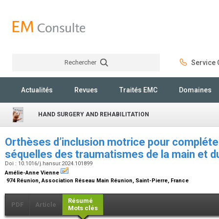
Rechercher
Service C
Rechercher
Actualités
Revues
Traités EMC
Domaines
HAND SURGERY AND REHABILITATION
Orthèses d’inclusion motrice pour compléter
séquelles des traumatismes de la main et d
Doi : 10.1016/j.hansur.2024.101899
Amélie-Anne Vienne
974 Réunion, Association Réseau Main Réunion, Saint-Pierre, France
Résumé
PDF
Article
Mots clés