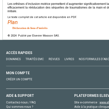
Les orthèses d’inclusion motrice permettent d’augmenter significativement la
efficacement la rééducation des séquelles de traumatismes de la main et 
initiale.
Le texte complet de cet article est disponible en PDF.
Plan
Déclaration de liens d’intérêts
© 2024 Publié par Elsevier Masson SAS.
ACCÈS RAPIDES
DOMAINES
TRAITÉS EMC
REVUES
LIVRES
NOS FORMULES D'AB
MON COMPTE
CRÉER UN COMPTE
AIDE & SUPPORT
PLATEFORMES ELSE
Contactez-nous / FAQ
Site e-commerce :
www.el
Qui sommes-nous ?
Aide à la pratique clinique