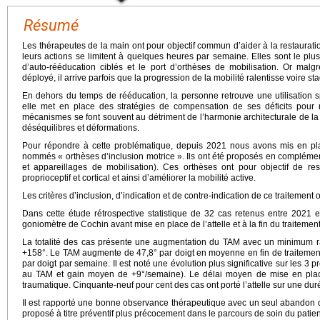
Résumé
Les thérapeutes de la main ont pour objectif commun d’aider à la restaurat
leurs actions se limitent à quelques heures par semaine. Elles sont le pl
d’auto-rééducation ciblés et le port d’orthèses de mobilisation. Or malgré
déployé, il arrive parfois que la progression de la mobilité ralentisse voire s
En dehors du temps de rééducation, la personne retrouve une utilisation
elle met en place des stratégies de compensation de ses déficits pour ré
mécanismes se font souvent au détriment de l’harmonie architecturale de la
déséquilibres et déformations.
Pour répondre à cette problématique, depuis 2021 nous avons mis en p
nommés « orthèses d’inclusion motrice ». Ils ont été proposés en complémen
et appareillages de mobilisation). Ces orthèses ont pour objectif de rest
proprioceptif et cortical et ainsi d’améliorer la mobilité active.
Les critères d’inclusion, d’indication et de contre-indication de ce traitement 
Dans cette étude rétrospective statistique de 32 cas retenus entre 202
goniomètre de Cochin avant mise en place de l’attelle et à la fin du traitement
La totalité des cas présente une augmentation du TAM avec un minimum r
+158°. Le TAM augmente de 47,8° par doigt en moyenne en fin de traitement
par doigt par semaine. Il est noté une évolution plus significative sur les 3
au TAM et gain moyen de +9°/semaine). Le délai moyen de mise en place
traumatique. Cinquante-neuf pour cent des cas ont porté l’attelle sur une du
Il est rapporté une bonne observance thérapeutique avec un seul abandon de
proposé à titre préventif plus précocement dans le parcours de soin du patien