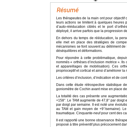
Résumé
Les thérapeutes de la main ont pour objectif
leurs actions se limitent à quelques heures 
d’auto-rééducation ciblés et le port d’orthè
déployé, il arrive parfois que la progression d
En dehors du temps de rééducation, la pers
elle met en place des stratégies de compens
mécanismes se font souvent au détriment de l
déséquilibres et déformations.
Pour répondre à cette problématique, depu
nommés « orthèses d’inclusion motrice ». Ils
et appareillages de mobilisation). Ces orthè
proprioceptif et cortical et ainsi d’améliorer la 
Les critères d’inclusion, d’indication et de con
Dans cette étude rétrospective statistique
goniomètre de Cochin avant mise en place de l’a
La totalité des cas présente une augmentat
+158°. Le TAM augmente de 47,8° par doigt en
par doigt par semaine. Il est noté une évoluti
au TAM et gain moyen de +9°/semaine). Le 
traumatique. Cinquante-neuf pour cent des cas 
Il est rapporté une bonne observance thérape
proposé à titre préventif plus précocement dan