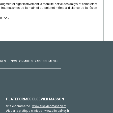
augmenter significativement la mobilité active des doigts et complètent
e traumatismes de la main et du poignet même à distance de la lésion
en PDF.
VRES
NOS FORMULES D'ABONNEMENTS
PLATEFORMES ELSEVIER MASSON
Site e-commerce :
www.elsevier-masson.fr
Aide à la pratique clinique :
www.clinicalkey.fr