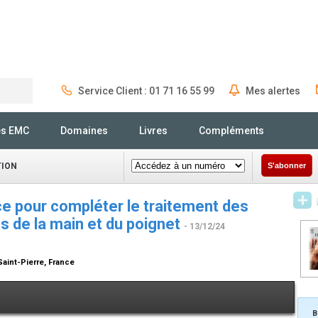
Service Client : 01 71 16 55 99
Mes alertes
Rechercher
és EMC
Domaines
Livres
Compléments
TION
S'abonner
ce pour compléter le traitement des
 de la main et du poignet
- 13/12/24
aint-Pierre, France
B