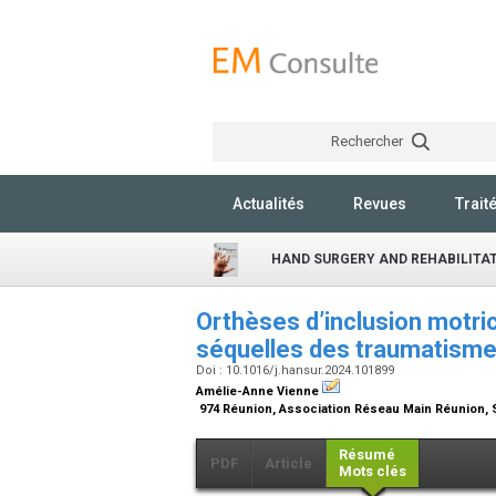
Rechercher
Actualités
Revues
Trait
HAND SURGERY AND REHABILITA
Orthèses d’inclusion motri
séquelles des traumatismes
Doi : 10.1016/j.hansur.2024.101899
Amélie-Anne Vienne
974 Réunion, Association Réseau Main Réunion, S
Résumé
PDF
Article
Mots clés