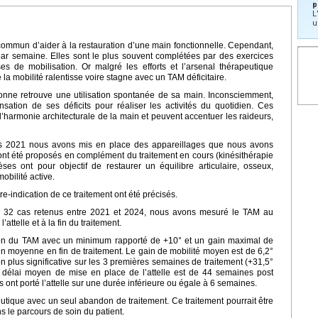
p
L
u
 commun d’aider à la restauration d’une main fonctionnelle. Cependant,
par semaine. Elles sont le plus souvent complétées par des exercices
ses de mobilisation. Or malgré les efforts et l’arsenal thérapeutique
e la mobilité ralentisse voire stagne avec un TAM déficitaire.
onne retrouve une utilisation spontanée de sa main. Inconsciemment,
ation de ses déficits pour réaliser les activités du quotidien. Ces
’harmonie architecturale de la main et peuvent accentuer les raideurs,
is 2021 nous avons mis en place des appareillages que nous avons
 ont été proposés en complément du traitement en cours (kinésithérapie
ses ont pour objectif de restaurer un équilibre articulaire, osseux,
mobilité active.
tre-indication de ce traitement ont été précisés.
 de 32 cas retenus entre 2021 et 2024, nous avons mesuré le TAM au
ttelle et à la fin du traitement.
ion du TAM avec un minimum rapporté de +10° et un gain maximal de
 moyenne en fin de traitement. Le gain de mobilité moyen est de 6,2°
on plus significative sur les 3 premières semaines de traitement (+31,5°
délai moyen de mise en place de l’attelle est de 44 semaines post
ont porté l’attelle sur une durée inférieure ou égale à 6 semaines.
utique avec un seul abandon de traitement. Ce traitement pourrait être
s le parcours de soin du patient.