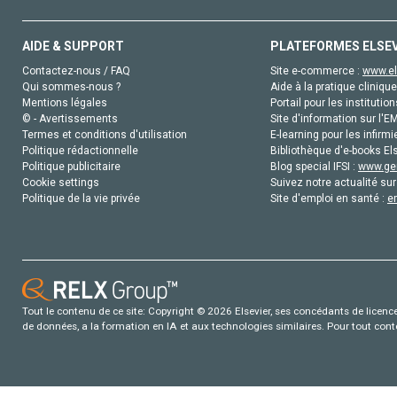
AIDE & SUPPORT
PLATEFORMES ELSE
Contactez-nous / FAQ
Site e-commerce :
www.el
Qui sommes-nous ?
Aide à la pratique clinique
Mentions légales
Portail pour les institution
© - Avertissements
Site d'information sur l'E
Termes et conditions d'utilisation
E-learning pour les infirmi
Politique rédactionnelle
Bibliothèque d'e-books Els
Politique publicitaire
Blog special IFSI :
www.gen
Cookie settings
Suivez notre actualité sur
Politique de la vie privée
Site d'emploi en santé :
e
Tout le contenu de ce site: Copyright © 2026 Elsevier, ses concédants de licence e
de données, a la formation en IA et aux technologies similaires. Pour tout con