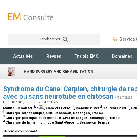
Rechercher
Service C
Rechercher
Actualités
Revues
Traités EMC
Domaines
HAND SURGERY AND REHABILITATION
Syndrome du Canal Carpien, chirurgie de rep
avec ou sans neurotube en chitosan
- 13/12/24
Doi : 10.1016/j.hansur.2024.101865
1
,
⁎
1
2
1
Marine Pichonnat
, François Loisel
, Isabelle Pluvy
, Laurent Obert
, Ga
1
Chirurgie orthopédique, CHU Besançon, Besançon, France
2
Chirurgie plastique et esthétique, CHU Besançon, Besançon, France
3
Chirurgie de la main, clinique Saint-Vincent, Besançon, France
⁎
Auteur correspondant.