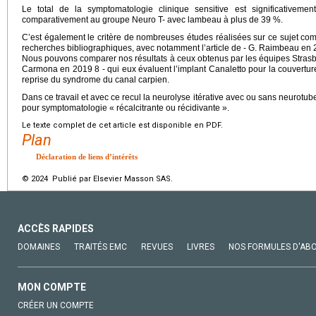
Le total de la symptomatologie clinique sensitive est significativem
comparativement au groupe Neuro T- avec lambeau à plus de 39 %.
C’est également le critère de nombreuses études réalisées sur ce sujet co
recherches bibliographiques, avec notamment l’article de - G. Raimbeau en 2
Nous pouvons comparer nos résultats à ceux obtenus par les équipes Strasbo
Carmona en 2019 8 - qui eux évaluent l’implant Canaletto pour la couvertur
reprise du syndrome du canal carpien.
Dans ce travail et avec ce recul la neurolyse itérative avec ou sans neurotu
pour symptomatologie « récalcitrante ou récidivante ».
Le texte complet de cet article est disponible en PDF.
Plan
Déclaration de liens d’intérêts
© 2024 Publié par Elsevier Masson SAS.
ACCÈS RAPIDES
DOMAINES
TRAITÉS EMC
REVUES
LIVRES
NOS FORMULES D'AB
MON COMPTE
CRÉER UN COMPTE