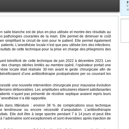
p
L
u
n salle blanche est de plus en plus utilisée et montre des résultats au
es pathologies courantes de la main. Elle permet de diminuer le coût
 simplifiant le circuit de soin pour le patient. Elle permet également
patients. L’anesthésie locale n’est que peu utilisée lors des infections.
 résultats de cette technique pour la prise en charge des phlegmons des
yant bénéficié de cette technique de juin 2022 à décembre 2023. Les
c des champs stériles limités au membre opéré, l’opérateur portait une
hésie locale était réalisée 30
min avant le geste chirurgicale afin de
s bénéficiaient d’une antibiothérapie postopératoire per os couvrant les
écessité une nouvelle intervention chirurgicale pour mauvaise évolution
 terrains défavorables. Les amplitudes articulaires étaient satisfaisantes
tients n’ayant pas présenté de récidive septique avaient repris leurs
l’anesthésie n’a été rapportée.
vés dans littérature : environ 38 % de complications sous technique
ose tendineuse ou encore nécessité d’amputation. L’antibiothérapie
ltats. Elle doit être à large spectre pendant 7 à 14
jours et peut être
à l’adrénaline sont exceptionnels et sont réversibles après injection de