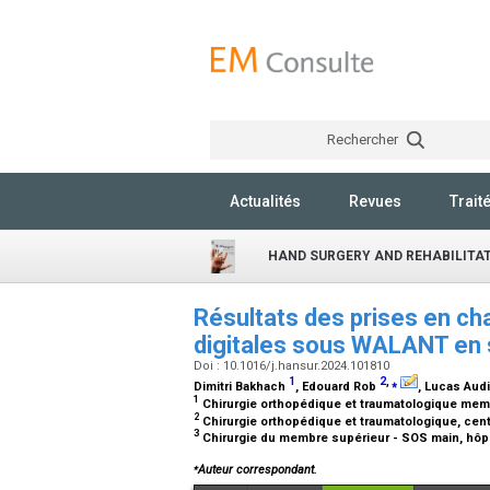
Rechercher
Actualités
Revues
Trait
HAND SURGERY AND REHABILITA
Résultats des prises en c
digitales sous WALANT en 
Doi : 10.1016/j.hansur.2024.101810
1
2
,
⁎
Dimitri Bakhach
, Edouard Rob
, Lucas Audi
1
Chirurgie orthopédique et traumatologique memb
2
Chirurgie orthopédique et traumatologique, cen
3
Chirurgie du membre supérieur - SOS main, hôpit
⁎
Auteur correspondant.