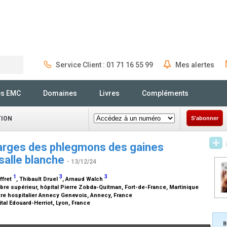
Service Client : 01 71 16 55 99
Mes alertes
Rechercher
és EMC
Domaines
Livres
Compléments
TION
S'abonner
harges des phlegmons des gaines
salle blanche
- 13/12/24
1
3
3
ffret
, Thibault Druel
, Arnaud Walch
re supérieur, hôpital Pierre Zobda-Quitman, Fort-de-France, Martinique
tre hospitalier Annecy Genevois, Annecy, France
al Edouard-Herriot, Lyon, France
B