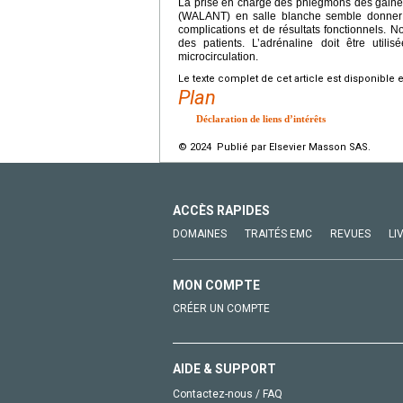
La prise en charge des phlegmons des gaines
(WALANT) en salle blanche semble donner l
complications et de résultats fonctionnels. 
des patients. L’adrénaline doit être util
microcirculation.
Le texte complet de cet article est disponible 
Plan
Déclaration de liens d’intérêts
© 2024 Publié par Elsevier Masson SAS.
ACCÈS RAPIDES
DOMAINES
TRAITÉS EMC
REVUES
LI
MON COMPTE
CRÉER UN COMPTE
AIDE & SUPPORT
Contactez-nous / FAQ