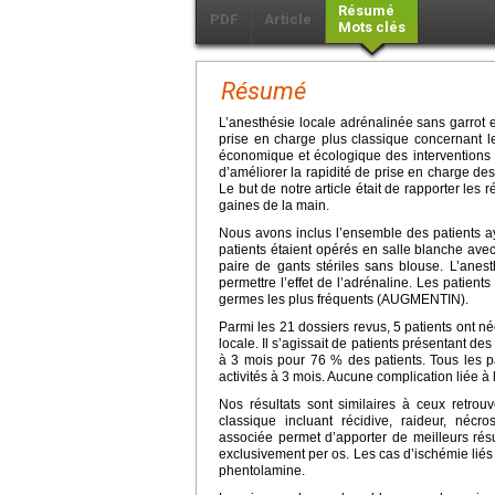
Résumé
PDF
Article
Mots clés
Résumé
L’anesthésie locale adrénalinée sans garrot e
prise en charge plus classique concernant l
économique et écologique des interventions en
d’améliorer la rapidité de prise en charge des 
Le but de notre article était de rapporter les
gaines de la main.
Nous avons inclus l’ensemble des patients a
patients étaient opérés en salle blanche ave
paire de gants stériles sans blouse. L’anest
permettre l’effet de l’adrénaline. Les patient
germes les plus fréquents (AUGMENTIN).
Parmi les 21 dossiers revus, 5 patients ont n
locale. Il s’agissait de patients présentant des
à 3 mois pour 76 % des patients. Tous les pa
activités à 3 mois. Aucune complication liée à 
Nos résultats sont similaires à ceux retrou
classique incluant récidive, raideur, nécr
associée permet d’apporter de meilleurs résu
exclusivement per os. Les cas d’ischémie liés 
phentolamine.