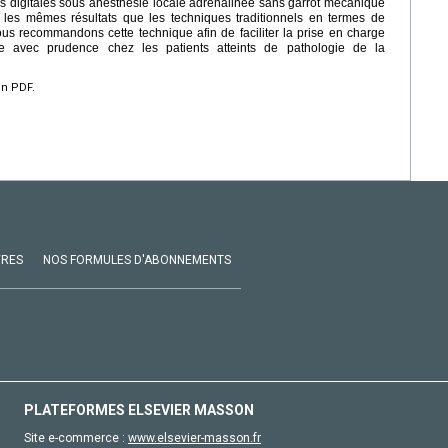
 digitales sous anesthésie locale adrénalinée sans garrot mécanique
es mêmes résultats que les techniques traditionnels en termes de
Nous recommandons cette technique afin de faciliter la prise en charge
isée avec prudence chez les patients atteints de pathologie de la
en PDF.
VRES
NOS FORMULES D'ABONNEMENTS
PLATEFORMES ELSEVIER MASSON
Site e-commerce :
www.elsevier-masson.fr