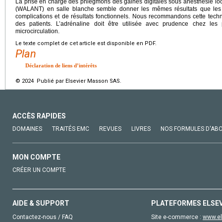
La prise en charge des phlegmons des gaines digitales sous anesthésie lo
(WALANT) en salle blanche semble donner les mêmes résultats que les 
complications et de résultats fonctionnels. Nous recommandons cette techni
des patients. L’adrénaline doit être utilisée avec prudence chez les 
microcirculation.
Le texte complet de cet article est disponible en PDF.
Plan
Déclaration de liens d’intérêts
© 2024 Publié par Elsevier Masson SAS.
ACCÈS RAPIDES
DOMAINES
TRAITÉS EMC
REVUES
LIVRES
NOS FORMULES D'AB
MON COMPTE
CRÉER UN COMPTE
AIDE & SUPPORT
PLATEFORMES ELSE
Contactez-nous / FAQ
Site e-commerce :
www.el