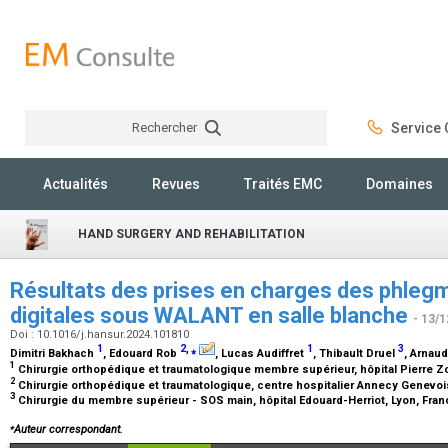
Rechercher
Service C
Rechercher
Actualités
Revues
Traités EMC
Domaines
HAND SURGERY AND REHABILITATION
Résultats des prises en charges des phleg
digitales sous WALANT en salle blanche
- 13/1
Doi : 10.1016/j.hansur.2024.101810
1
2
,
⁎
1
3
Dimitri Bakhach
, Edouard Rob
, Lucas Audiffret
, Thibault Druel
, Arnau
1
Chirurgie orthopédique et traumatologique membre supérieur, hôpital Pierre 
2
Chirurgie orthopédique et traumatologique, centre hospitalier Annecy Genevo
3
Chirurgie du membre supérieur - SOS main, hôpital Edouard-Herriot, Lyon, Fra
⁎
Auteur correspondant.