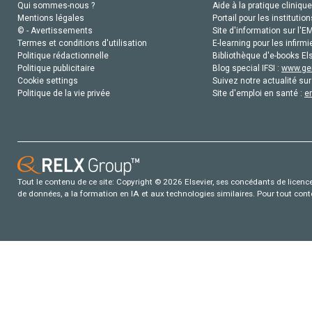
Qui sommes-nous ?
Aide à la pratique clinique
Mentions légales
Portail pour les institution
© - Avertissements
Site d'information sur l'E
Termes et conditions d'utilisation
E-learning pour les infirmi
Politique rédactionnelle
Bibliothèque d'e-books Els
Politique publicitaire
Blog special IFSI :
www.gen
Cookie settings
Suivez notre actualité sur
Politique de la vie privée
Site d'emploi en santé :
e
Tout le contenu de ce site: Copyright © 2026 Elsevier, ses concédants de licence e
de données, a la formation en IA et aux technologies similaires. Pour tout con