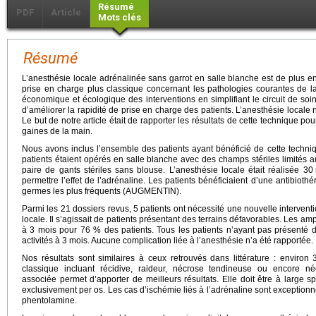
Résumé
PDF
Article
Mots clés
Résumé
L’anesthésie locale adrénalinée sans garrot en salle blanche est de plus en 
prise en charge plus classique concernant les pathologies courantes de l
économique et écologique des interventions en simplifiant le circuit de soi
d’améliorer la rapidité de prise en charge des patients. L’anesthésie locale n
Le but de notre article était de rapporter les résultats de cette technique 
gaines de la main.
Nous avons inclus l’ensemble des patients ayant bénéficié de cette techn
patients étaient opérés en salle blanche avec des champs stériles limités 
paire de gants stériles sans blouse. L’anesthésie locale était réalisée 30
permettre l’effet de l’adrénaline. Les patients bénéficiaient d’une antibioth
germes les plus fréquents (AUGMENTIN).
Parmi les 21 dossiers revus, 5 patients ont nécessité une nouvelle intervent
locale. Il s’agissait de patients présentant des terrains défavorables. Les ampl
à 3 mois pour 76 % des patients. Tous les patients n’ayant pas présenté de
activités à 3 mois. Aucune complication liée à l’anesthésie n’a été rapportée.
Nos résultats sont similaires à ceux retrouvés dans littérature : enviro
classique incluant récidive, raideur, nécrose tendineuse ou encore néc
associée permet d’apporter de meilleurs résultats. Elle doit être à large 
exclusivement per os. Les cas d’ischémie liés à l’adrénaline sont exceptionne
phentolamine.