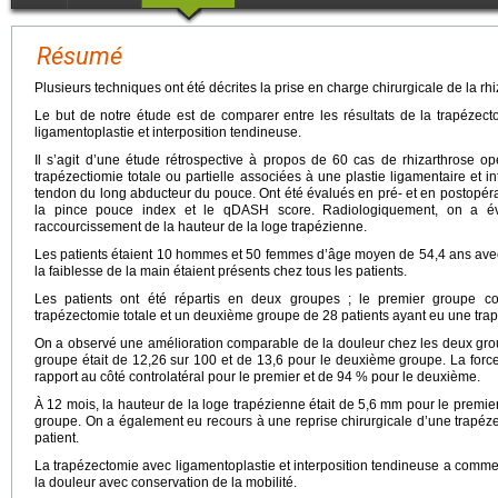
Résumé
Plusieurs techniques ont été décrites la prise en charge chirurgicale de la rhi
Le but de notre étude est de comparer entre les résultats de la trapézecto
ligamentoplastie et interposition tendineuse.
Il s’agit d’une étude rétrospective à propos de 60 cas de rhizarthrose 
trapézectiomie totale ou partielle associées à une plastie ligamentaire et i
tendon du long abducteur du pouce. Ont été évalués en pré- et en postopérato
la pince pouce index et le qDASH score. Radiologiquement, on a éva
raccourcissement de la hauteur de la loge trapézienne.
Les patients étaient 10 hommes et 50 femmes d’âge moyen de 54,4 ans avec
la faiblesse de la main étaient présents chez tous les patients.
Les patients ont été répartis en deux groupes ; le premier groupe c
trapézectomie totale et un deuxième groupe de 28 patients ayant eu une trap
On a observé une amélioration comparable de la douleur chez les deux g
groupe était de 12,26 sur 100 et de 13,6 pour le deuxième groupe. La for
rapport au côté controlatéral pour le premier et de 94 % pour le deuxième.
À 12 mois, la hauteur de la loge trapézienne était de 5,6
mm pour le premier
groupe. On a également eu recours à une reprise chirurgicale d’une trapéze
patient.
La trapézectomie avec ligamentoplastie et interposition tendineuse a comme
la douleur avec conservation de la mobilité.