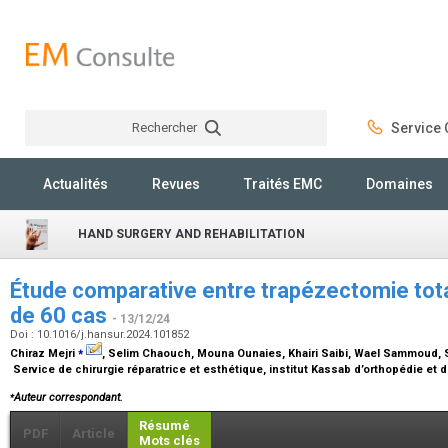
Rechercher
Service C
Rechercher
Actualités
Revues
Traités EMC
Domaines
HAND SURGERY AND REHABILITATION
Étude comparative entre trapézectomie total
de 60 cas
- 13/12/24
Doi : 10.1016/j.hansur.2024.101852
⁎
Chiraz Mejri
, Selim Chaouch, Mouna Ounaies, Khairi Saibi, Wael Sammoud, 
Service de chirurgie réparatrice et esthétique, institut Kassab d’orthopédie et
⁎
Auteur correspondant.
Résumé
PDF
Article
Mots clés