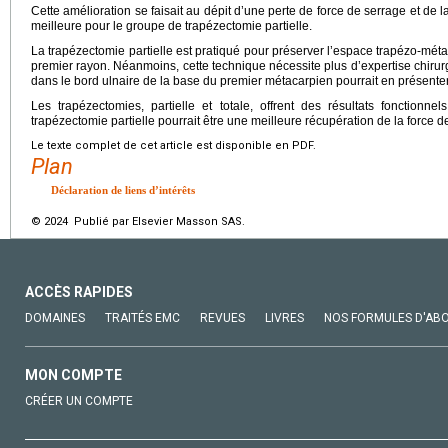
Cette amélioration se faisait au dépit d’une perte de force de serrage et de
meilleure pour le groupe de trapézectomie partielle.
La trapézectomie partielle est pratiqué pour préserver l’espace trapézo-méta
premier rayon. Néanmoins, cette technique nécessite plus d’expertise chirurgi
dans le bord ulnaire de la base du premier métacarpien pourrait en présenter
Les trapézectomies, partielle et totale, offrent des résultats fonctionnel
trapézectomie partielle pourrait être une meilleure récupération de la force 
Le texte complet de cet article est disponible en PDF.
Plan
Déclaration de liens d’intérêts
© 2024 Publié par Elsevier Masson SAS.
ACCÈS RAPIDES
DOMAINES
TRAITÉS EMC
REVUES
LIVRES
NOS FORMULES D'AB
MON COMPTE
CRÉER UN COMPTE