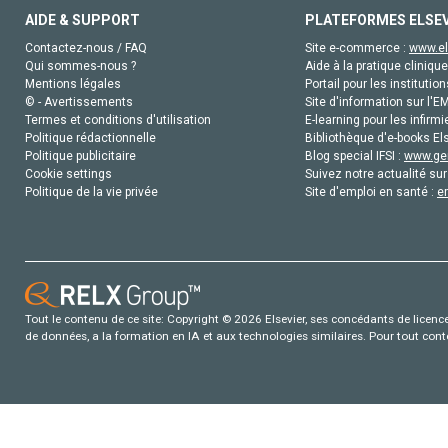
AIDE & SUPPORT
PLATEFORMES ELSE
Contactez-nous / FAQ
Site e-commerce :
www.el
Qui sommes-nous ?
Aide à la pratique clinique
Mentions légales
Portail pour les institution
© - Avertissements
Site d'information sur l'E
Termes et conditions d'utilisation
E-learning pour les infirmi
Politique rédactionnelle
Bibliothèque d'e-books Els
Politique publicitaire
Blog special IFSI :
www.gen
Cookie settings
Suivez notre actualité sur
Politique de la vie privée
Site d'emploi en santé :
e
Tout le contenu de ce site: Copyright © 2026 Elsevier, ses concédants de licence e
de données, a la formation en IA et aux technologies similaires. Pour tout con