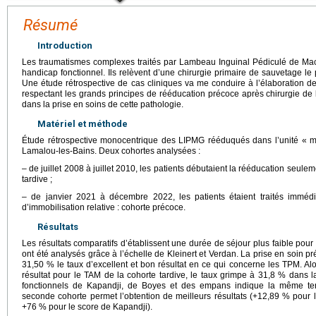
Résumé
Introduction
Les traumatismes complexes traités par Lambeau Inguinal Pédiculé de Mac
handicap fonctionnel. Ils relèvent d’une chirurgie primaire de sauvetage le
Une étude rétrospective de cas cliniques va me conduire à l’élaboration 
respectant les grands principes de rééducation précoce après chirurgie de l
dans la prise en soins de cette pathologie.
Matériel et méthode
Étude rétrospective monocentrique des LIPMG rééduqués dans l’unité « m
Lamalou-les-Bains. Deux cohortes analysées :
– de juillet 2008 à juillet 2010, les patients débutaient la rééducation seul
tardive ;
– de janvier 2021 à décembre 2022, les patients étaient traités immé
d’immobilisation relative : cohorte précoce.
Résultats
Les résultats comparatifs d’établissent une durée de séjour plus faible pou
ont été analysés grâce à l’échelle de Kleinert et Verdan. La prise en soin
31,50 % le taux d’excellent et bon résultat en ce qui concerne les TPM. Alor
résultat pour le TAM de la cohorte tardive, le taux grimpe à 31,8 % dans l
fonctionnels de Kapandji, de Boyes et des empans indique la même ten
seconde cohorte permet l’obtention de meilleurs résultats (+12,89 % pour 
+76 % pour le score de Kapandji).