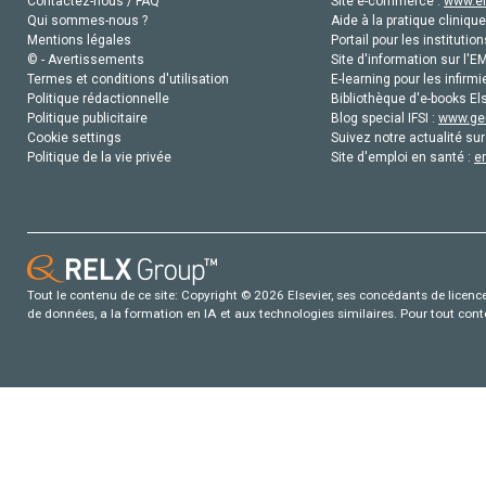
Contactez-nous / FAQ
Site e-commerce :
www.el
Qui sommes-nous ?
Aide à la pratique clinique
Mentions légales
Portail pour les institution
© - Avertissements
Site d'information sur l'E
Termes et conditions d'utilisation
E-learning pour les infirmi
Politique rédactionnelle
Bibliothèque d'e-books Els
Politique publicitaire
Blog special IFSI :
www.gen
Cookie settings
Suivez notre actualité sur
Politique de la vie privée
Site d'emploi en santé :
e
Tout le contenu de ce site: Copyright © 2026 Elsevier, ses concédants de licence e
de données, a la formation en IA et aux technologies similaires. Pour tout con