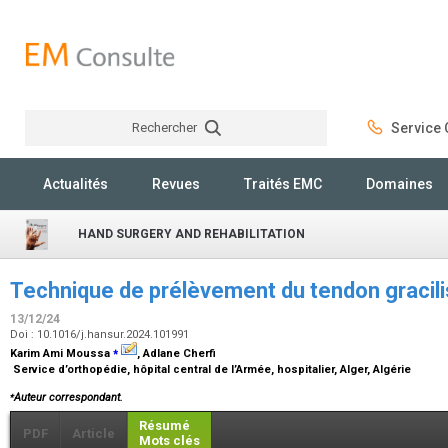
Rechercher
Service C
Rechercher
Actualités
Revues
Traités EMC
Domaines
HAND SURGERY AND REHABILITATION
Technique de prélèvement du tendon gracili
13/12/24
Doi : 10.1016/j.hansur.2024.101991
⁎
Karim Ami Moussa
, Adlane Cherfi
Service d’orthopédie, hôpital central de l’Armée, hospitalier, Alger, Algérie
⁎
Auteur correspondant.
Résumé
PDF
Article
Mots clés