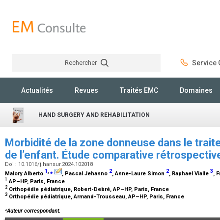
Rechercher
Service C
Rechercher
Actualités
Revues
Traités EMC
Domaines
HAND SURGERY AND REHABILITATION
Morbidité de la zone donneuse dans le trai
de l’enfant. Étude comparative rétrospecti
Doi : 10.1016/j.hansur.2024.102018
1
,
⁎
2
2
3
Malory Alberto
, Pascal Jehanno
, Anne-Laure Simon
, Raphael Vialle
, 
1
AP–HP, Paris, France
2
Orthopédie pédiatrique, Robert-Debré, AP–HP, Paris, France
3
Orthopédie pédiatrique, Armand-Trousseau, AP–HP, Paris, France
⁎
Auteur correspondant.