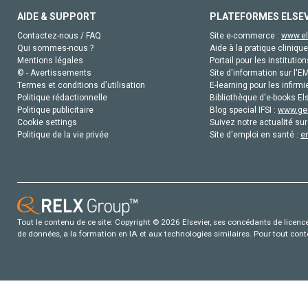
AIDE & SUPPORT
PLATEFORMES ELSE
Contactez-nous / FAQ
Site e-commerce :
www.el
Qui sommes-nous ?
Aide à la pratique clinique
Mentions légales
Portail pour les institution
© - Avertissements
Site d'information sur l'E
Termes et conditions d'utilisation
E-learning pour les infirmi
Politique rédactionnelle
Bibliothèque d'e-books Els
Politique publicitaire
Blog special IFSI :
www.gen
Cookie settings
Suivez notre actualité sur
Politique de la vie privée
Site d'emploi en santé :
e
Tout le contenu de ce site: Copyright © 2026 Elsevier, ses concédants de licence e
de données, a la formation en IA et aux technologies similaires. Pour tout con