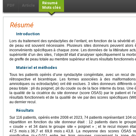
Résumé
PDF
Article
Mots clés
Résumé
Introduction
Lors du traitement des syndactylies de l’enfant, en fonction de la sévérité et
de peau est souvent nécessaire. Plusieurs sites donneurs peuvent alors ê
inconvénients spécifiques à chaque zone. Les données de la littérature act
supériorité d’un des sites, l’objectif était d’analyser spécifiquement la mo
de greffe de peau totale au membre supérieur et leurs résultats fonctionnels 
Matériel et méthodes
Tous les patients opérés d’une syndactylie congénitale, avec un recul de
rétrospective et bicentrique. Les formes associées à des malformatio
amniotiques ou ectrodactylie) ont été exclues. 3 sites donneurs différents on
peau totale : pli du poignet, pli du coude ou de la face interne du bras. Une
la qualité de la cicatrice du site donneur (score OSAS) par le patient et 
résultats fonctionnels et de la qualité de vie par des scores spécifiques (W
au dernier recul.
Résultats
Sur 116 patients, opérés entre 2008 et 2023, 74 patients représentant 104 c
répartition en fonction du site donneur était : 12 patients dans le grou
« coude » et 34 dans le groupe site « poignet » ; et le recul moyen éta
47,5 mois
±
36,7 et 69,8 mois
±
43,8. La moyenne des scores OSAS retro
significative (
p
<
0,01) entre les trois groupes concernant la zone d