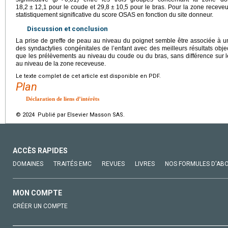
18,2
±
12,1 pour le coude et 29,8
±
10,5 pour le bras. Pour la zone receveus
statistiquement significative du score OSAS en fonction du site donneur.
Discussion et conclusion
La prise de greffe de peau au niveau du poignet semble être associée à u
des syndactylies congénitales de l’enfant avec des meilleurs résultats objec
que les prélèvements au niveau du coude ou du bras, sans différence sur le
au niveau de la zone receveuse.
Le texte complet de cet article est disponible en PDF.
Plan
Déclaration de liens d’intérêts
© 2024 Publié par Elsevier Masson SAS.
ACCÈS RAPIDES
DOMAINES
TRAITÉS EMC
REVUES
LIVRES
NOS FORMULES D'AB
MON COMPTE
CRÉER UN COMPTE