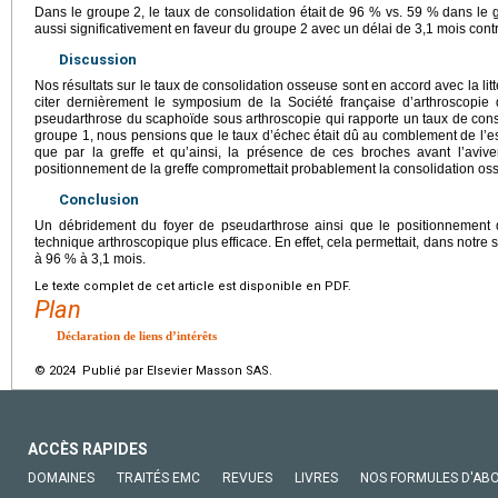
Dans le groupe 2, le taux de consolidation était de 96 % vs. 59 % dans le g
aussi significativement en faveur du groupe 2 avec un délai de 3,1 mois cont
Discussion
Nos résultats sur le taux de consolidation osseuse sont en accord avec la li
citer dernièrement le symposium de la Société française d’arthroscopie
pseudarthrose du scaphoïde sous arthroscopie qui rapporte un taux de cons
groupe 1, nous pensions que le taux d’échec était dû au comblement de l’es
que par la greffe et qu’ainsi, la présence de ces broches avant l’aviv
positionnement de la greffe compromettait probablement la consolidation os
Conclusion
Un débridement du foyer de pseudarthrose ainsi que le positionnement d
technique arthroscopique plus efficace. En effet, cela permettait, dans notre 
à 96 % à 3,1 mois.
Le texte complet de cet article est disponible en PDF.
Plan
Déclaration de liens d’intérêts
© 2024 Publié par Elsevier Masson SAS.
ACCÈS RAPIDES
DOMAINES
TRAITÉS EMC
REVUES
LIVRES
NOS FORMULES D'AB