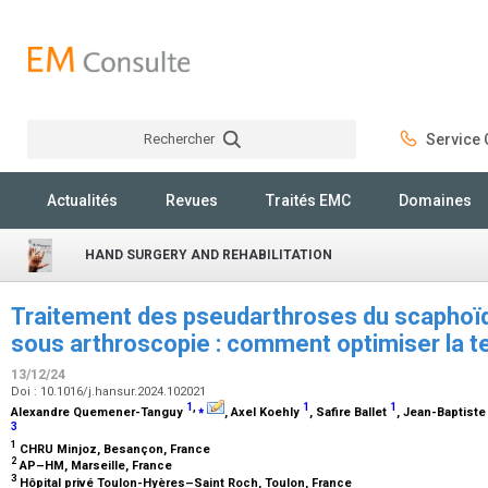
Rechercher
Service C
Rechercher
Actualités
Revues
Traités EMC
Domaines
HAND SURGERY AND REHABILITATION
Traitement des pseudarthroses du scaphoïd
sous arthroscopie : comment optimiser la t
13/12/24
Doi : 10.1016/j.hansur.2024.102021
1
,
⁎
1
1
Alexandre Quemener-Tanguy
, Axel Koehly
, Safire Ballet
, Jean-Baptist
3
1
CHRU Minjoz, Besançon, France
2
AP–HM, Marseille, France
3
Hôpital privé Toulon-Hyères–Saint Roch, Toulon, France