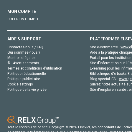
MON COMPTE
CRÉER UN COMPTE
AIDE & SUPPORT
PLATEFORMES ELSE
Contactez-nous / FAQ
Site e-commerce :
www.el
Qui sommes-nous ?
Aide à la pratique clinique
Mentions légales
Portail pour les institution
© - Avertissements
Site d'information sur l'E
Termes et conditions d'utilisation
E-learning pour les infirmi
Politique rédactionnelle
Bibliothèque d'e-books Els
Politique publicitaire
Blog special IFSI :
www.gen
Cookie settings
Suivez notre actualité sur
Politique de la vie privée
Site d'emploi en santé :
e
Tout le contenu de ce site: Copyright © 2026 Elsevier, ses concédants de licence e