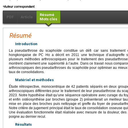
⁎
Auteur correspondant.
Résumé
PDF
Article
Mots clés
Résumé
Introduction
La pseudarthrose du scaphoïde constitue un défi car sans traitement el
hongkongaise de PC Ho a décrit en 2011 une technique d’autogreffe sp
plusieurs méthodes arthroscopiques pour le traitement des pseudarthros
montrent clairement une supériorité à l’autre. Dans ce travail nous compa
arthroscopiques des pseudarthroses du scaphoïde pour optimiser au mieux l
taux de consolidations.
Matériel et méthodes
Étude rétrospective, monocentrique de 42 patients séparés en deux group
arthroscopiques différentes pour le traitement de leur pseudarthrose du sc
2023. Notre hypothèse était qu’une séquence opératoire avec curage du foy
et enfin ostéosynthèse par broches (groupe 2) présenterait un meilleur ta
mise en place des broches puis nettoyage et greffe du foyer de pseudarth
Notre critère de jugement principal était le taux de consolidation osseuse qui
Une évaluation fonctionnelle était réalisée avec mesure de la douleur, des a
poigne au dernier recul.
Résultats