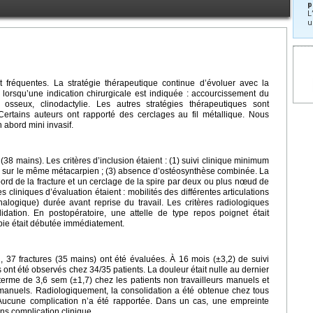
p
L
u
t fréquentes. La stratégie thérapeutique continue d’évoluer avec la
lorsqu’une indication chirurgicale est indiquée : accourcissement du
 osseux, clinodactylie. Les autres stratégies thérapeutiques sont
Certains auteurs ont rapporté des cerclages au fil métallique. Nous
n abord mini invasif.
(38 mains). Les critères d’inclusion étaient : (1) suivi clinique minimum
re sur le même métacarpien ; (3) absence d’ostéosynthèse combinée. La
bord de la fracture et un cerclage de la spire par deux ou plus nœud de
s cliniques d’évaluation étaient : mobilités des différentes articulations
nalogique) durée avant reprise du travail. Les critères radiologiques
idation. En postopératoire, une attelle de type repos poignet était
rapie était débutée immédiatement.
l, 37 fractures (35 mains) ont été évaluées. À 16 mois (±3,2) de suivi
ont été observés chez 34/35 patients. La douleur était nulle au dernier
 terme de 3,6 sem (±1,7) chez les patients non travailleurs manuels et
s manuels. Radiologiquement, la consolidation a été obtenue chez tous
Aucune complication n’a été rapportée. Dans un cas, une empreinte
ns complication clinique.