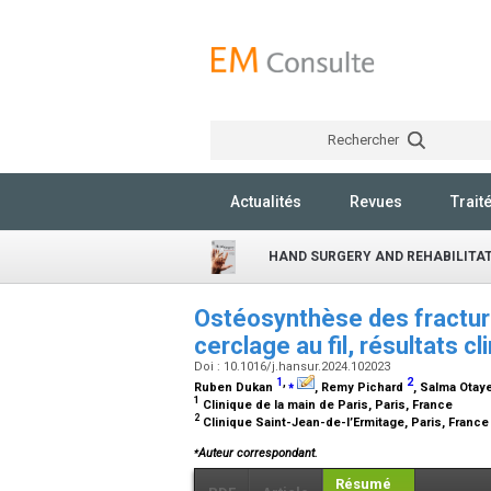
Rechercher
Actualités
Revues
Trait
HAND SURGERY AND REHABILITA
Ostéosynthèse des fractur
cerclage au fil, résultats c
Doi : 10.1016/j.hansur.2024.102023
1
,
⁎
2
Ruben Dukan
, Remy Pichard
, Salma Otay
1
Clinique de la main de Paris, Paris, France
2
Clinique Saint-Jean-de-l’Ermitage, Paris, Franc
⁎
Auteur correspondant.
Résumé