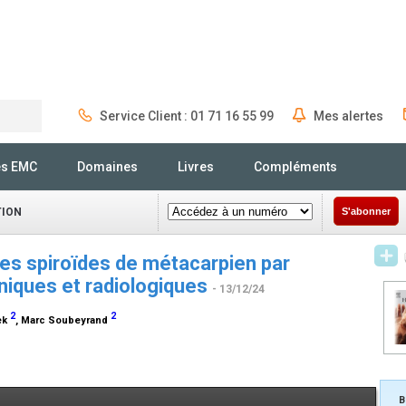
Service Client : 01 71 16 55 99
Mes alertes
Rechercher
és EMC
Domaines
Livres
Compléments
TION
S'abonner
es spiroïdes de métacarpien par
liniques et radiologiques
- 13/12/24
2
2
ek
, Marc Soubeyrand
e
B