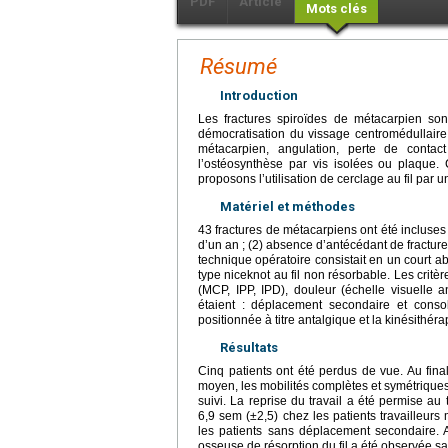
PDF
Article
Mots clés
Résumé
Introduction
Les fractures spiroïdes de métacarpien son
démocratisation du vissage centromédullaire 
métacarpien, angulation, perte de contact
l’ostéosynthèse par vis isolées ou plaque. 
proposons l’utilisation de cerclage au fil par u
Matériel et méthodes
43 fractures de métacarpiens ont été incluses 
d’un an ; (2) absence d’antécédant de fractu
technique opératoire consistait en un court a
type niceknot au fil non résorbable. Les critère
(MCP, IPP, IPD), douleur (échelle visuelle a
étaient : déplacement secondaire et consol
positionnée à titre antalgique et la kinésithé
Résultats
Cinq patients ont été perdus de vue. Au fina
moyen, les mobilités complètes et symétriques 
suivi. La reprise du travail a été permise au
6,9 sem (±2,5) chez les patients travailleur
les patients sans déplacement secondaire. 
osseuse de résorption du fil a été observée sa