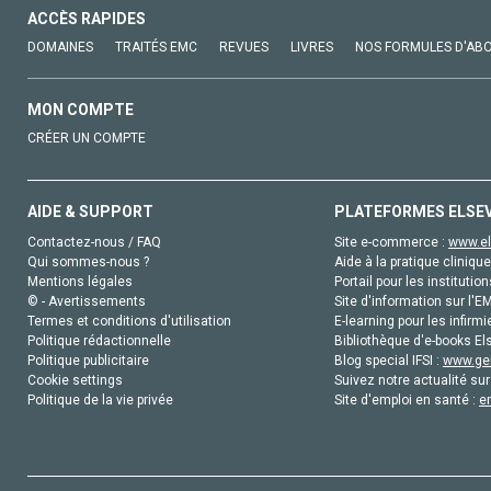
ACCÈS RAPIDES
DOMAINES
TRAITÉS EMC
REVUES
LIVRES
NOS FORMULES D'AB
MON COMPTE
CRÉER UN COMPTE
AIDE & SUPPORT
PLATEFORMES ELSE
Contactez-nous / FAQ
Site e-commerce :
www.el
Qui sommes-nous ?
Aide à la pratique clinique
Mentions légales
Portail pour les institution
© - Avertissements
Site d'information sur l'E
Termes et conditions d'utilisation
E-learning pour les infirmi
Politique rédactionnelle
Bibliothèque d'e-books Els
Politique publicitaire
Blog special IFSI :
www.gen
Cookie settings
Suivez notre actualité sur
Politique de la vie privée
Site d'emploi en santé :
e