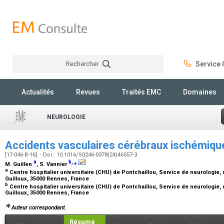
Rechercher
Service C
Rechercher
Actualités
Revues
Traités EMC
Domaines
NEUROLOGIE
Accidents vasculaires cérébraux ischémiqu
[17-046-B-16] - Doi : 10.1016/S0246-0378(24)46557-3
a
b
,
⁎
M. Guillen
, S. Vannier
a
Centre hospitalier universitaire (CHU) de Pontchaillou, Service de neurologie, 
Guilloux, 35000 Rennes, France
b
Centre hospitalier universitaire (CHU) de Pontchaillou, Service de neurologie, 
Guilloux, 35000 Rennes, France
Auteur correspondant.
Résumé