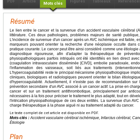
PDF
Article
Figures
Tableaux
Référence
Mots clés
Résumé
Le lien entre le cancer et la survenue d'un accident vasculaire cérébral (
littérature. Ces deux pathologies, problèmes majeurs de santé publique
L'incidence de survenue d'un cancer après un AVC ischémique est faible, est
marqueurs pouvant orienter la recherche d'une néoplasie occulte dans c
pratique courante. Le cancer peut être ainsi considéré comme une étiologie 
diagnostique rigoureuse, afin d'adapter la thérapeutique de prévent
physiopathologiques parfois intriqués ont été identifiés en lien direct avec
(coagulation intravasculaire disséminée [CIVD], embolie paradoxale, endo
l'inflammation des vaisseaux, soit liés aux traitements (interventionn
L'hypercoagulabilité reste le principal mécanisme physiopathologique imp
cliniques, biologiques et radiologiques peuvent orienter le bilan étiologiq
d'hypercoagulabité. Actuellement, il n'existe pas de recommandation sur 
prévention secondaire d'un AVC associé à un cancer actif. La prise en charg
cancer et sur un traitement antithrombotique, principalement par antic
nécessaires à la fois pour préciser le traitement le plus adapté, tout en dé
l'intrication physiopathologique de ces deux entités. La survenue d'un AVC n
charge thérapeutique à la phase aiguë ni au traitement adapté du cancer.
Le texte complet de cet article est disponible en PDF.
Mots-clés :
Accident vasculaire cérébral ischémique, Infarctus cérébral, Can
Étiologie
Plan