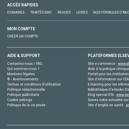
ACCÈS RAPIDES
DOMAINES
TRAITÉS EMC
REVUES
LIVRES
NOS FORMULES D'AB
MON COMPTE
CRÉER UN COMPTE
AIDE & SUPPORT
PLATEFORMES ELSE
Contactez-nous / FAQ
Site e-commerce :
www.el
Qui sommes-nous ?
Aide à la pratique clinique
Mentions légales
Portail pour les institution
© - Avertissements
Site d'information sur l'E
Termes et conditions d'utilisation
E-learning pour les infirmi
Politique rédactionnelle
Bibliothèque d'e-books Els
Politique publicitaire
Blog special IFSI :
www.gen
Cookie settings
Suivez notre actualité sur
Politique de la vie privée
Site d'emploi en santé :
e