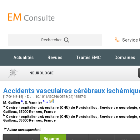
Rechercher
Service C
Rechercher
Actualités
Revues
Traités EMC
Domaines
NEUROLOGIE
Accidents vasculaires cérébraux ischémiqu
[17-046-B-16] - Doi : 10.1016/S0246-0378(24)46557-3
a
b
,
⁎
M. Guillen
, S. Vannier
a
Centre hospitalier universitaire (CHU) de Pontchaillou, Service de neurologie, 
Guilloux, 35000 Rennes, France
b
Centre hospitalier universitaire (CHU) de Pontchaillou, Service de neurologie, 
Guilloux, 35000 Rennes, France
Auteur correspondant.
Résumé