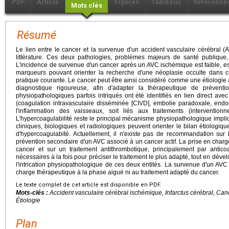
PDF
Article
Figures
Tableaux
Référence
Mots clés
Résumé
Le lien entre le cancer et la survenue d'un accident vasculaire cérébral (
littérature. Ces deux pathologies, problèmes majeurs de santé publique
L'incidence de survenue d'un cancer après un AVC ischémique est faible, est
marqueurs pouvant orienter la recherche d'une néoplasie occulte dans c
pratique courante. Le cancer peut être ainsi considéré comme une étiologie 
diagnostique rigoureuse, afin d'adapter la thérapeutique de prévent
physiopathologiques parfois intriqués ont été identifiés en lien direct avec
(coagulation intravasculaire disséminée [CIVD], embolie paradoxale, endo
l'inflammation des vaisseaux, soit liés aux traitements (interventionn
L'hypercoagulabilité reste le principal mécanisme physiopathologique imp
cliniques, biologiques et radiologiques peuvent orienter le bilan étiologiq
d'hypercoagulabité. Actuellement, il n'existe pas de recommandation sur 
prévention secondaire d'un AVC associé à un cancer actif. La prise en charg
cancer et sur un traitement antithrombotique, principalement par antic
nécessaires à la fois pour préciser le traitement le plus adapté, tout en dé
l'intrication physiopathologique de ces deux entités. La survenue d'un AVC n
charge thérapeutique à la phase aiguë ni au traitement adapté du cancer.
Le texte complet de cet article est disponible en PDF.
Mots-clés :
Accident vasculaire cérébral ischémique, Infarctus cérébral, Can
Étiologie
Plan