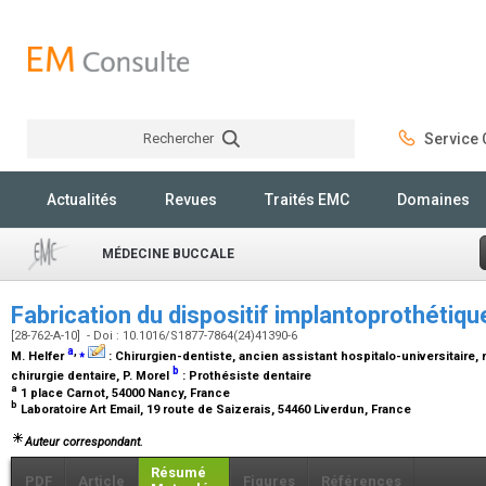
Rechercher
Service C
Rechercher
Actualités
Revues
Traités EMC
Domaines
MÉDECINE BUCCALE
Fabrication du dispositif implantoprothétiq
[28-762-A-10] - Doi : 10.1016/S1877-7864(24)41390-6
a
,
⁎
M. Helfer
:
Chirurgien-dentiste, ancien assistant hospitalo-universitaire
b
chirurgie dentaire
, P. Morel
:
Prothésiste dentaire
a
1 place Carnot, 54000 Nancy, France
b
Laboratoire Art Email, 19 route de Saizerais, 54460 Liverdun, France
Auteur correspondant.
Résumé
PDF
Article
Figures
Références