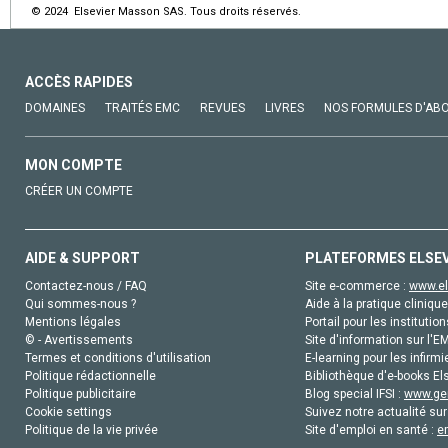
© 2024 Elsevier Masson SAS. Tous droits réservés.
ACCÈS RAPIDES
DOMAINES
TRAITÉS EMC
REVUES
LIVRES
NOS FORMULES D'AB
MON COMPTE
CRÉER UN COMPTE
AIDE & SUPPORT
PLATEFORMES ELSE
Contactez-nous / FAQ
Site e-commerce :
www.el
Qui sommes-nous ?
Aide à la pratique clinique
Mentions légales
Portail pour les institution
© - Avertissements
Site d'information sur l'E
Termes et conditions d'utilisation
E-learning pour les infirmi
Politique rédactionnelle
Bibliothèque d'e-books Els
Politique publicitaire
Blog special IFSI :
www.gen
Cookie settings
Suivez notre actualité sur
Politique de la vie privée
Site d'emploi en santé :
e