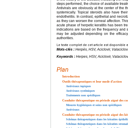
steps performed, the choice of available treat
Antivirals are obviously at the center of the 
systemically. Topical steroids also have their
endothelitis. In contrast, epithelial and necrot
as they can worsen the corneal affection. This
acute phase of herpetic keratitis has been tre
indications are based on the frequency and se
may be adjusted depending on the efficac
authorities.
Le texte complet de cet article est disponible 
Mots-clés :
Herpès, HSV, Aciclovir, Valaciclovi
Keywords :
Herpes, HSV, Aciclovir, Valaciclov
Plan
Introduction
Outils thérapeutiques et leur mode d'action
Antiviraux topiques
Antiviraux systémiques
Traitements non spécifiques
Conduite thérapeutique en période aiguë des con
Mesures hygiéniques et soins non spécifiques
Antiviraux
Conduite thérapeutique en période aiguë des kér
Schémas thérapeutiques dans les kératites épithéli
Schémas thérapeutiques dans les kératites stromal