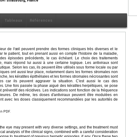
67091 Strasbourg, France
Tableaux
Références
eur de l'œil peuvent prendre des formes cliniques très diverses et le
r le patient, tout en prenant aussi en compte l'histoire de la maladie,
des épisodes précédents, le cas échéant. Le choix des traitements
e, mais répond lui aussi à une certaine logique. Les antiviraux sont
ique. Selon les cas, ils peuvent être utilisés sous forme locale ou par
opiques ont aussi leur place, notamment dans les formes stromales non
che, les kératites épithéliales et les formes stromales nécrosantes sont
ues car ils peuvent aggraver la situation. C'est aussi le cas des
s. Une fois passée la phase aiguë des kératites herpétiques, se pose
t préventif des récidives. Les indications sont fonction de la fréquence
rieures. De même, les doses d'antiviraux peuvent être modulées en
tient avec les doses classiquement recommandées par les autorités de
en PDF.
 the eye may present with very diverse settings, and the treatment must
cal analysis of the clinical signs, combined with a careful consideration
sponse to treatment of previous herpetic episodes, if any. Once these two