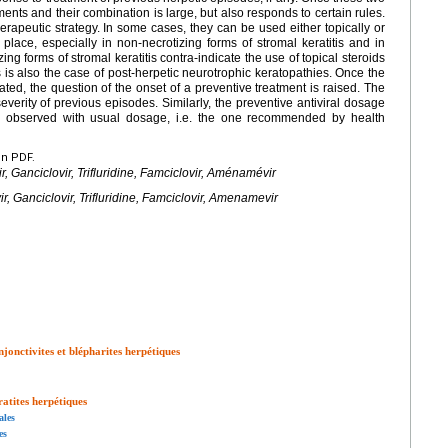
ments and their combination is large, but also responds to certain rules.
therapeutic strategy. In some cases, they can be used either topically or
 place, especially in non-necrotizing forms of stromal keratitis and in
izing forms of stromal keratitis contra-indicate the use of topical steroids
 is also the case of post-herpetic neurotrophic keratopathies. Once the
ated, the question of the onset of a preventive treatment is raised. The
verity of previous episodes. Similarly, the preventive antiviral dosage
y observed with usual dosage, i.e. the one recommended by health
en PDF.
r, Ganciclovir, Trifluridine, Famciclovir, Aménamévir
ir, Ganciclovir, Trifluridine, Famciclovir, Amenamevir
jonctivites et blépharites herpétiques
atites herpétiques
ales
es