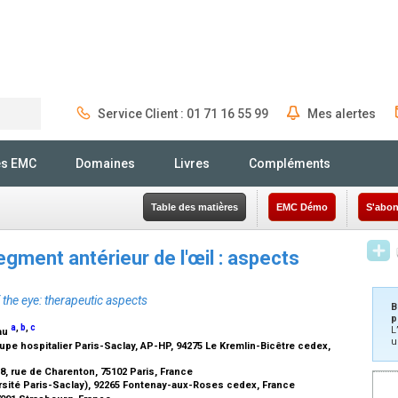
Service Client : 01 71 16 55 99
Mes alertes
Rechercher
és EMC
Domaines
Livres
Compléments
Table des matières
EMC Démo
S'abon
gment antérieur de l'œil : aspects
 the eye: therapeutic aspects
B
p
a
,
b
,
c
L
eau
u
upe hospitalier Paris-Saclay, AP-HP, 94275 Le Kremlin-Bicêtre cedex,
8, rue de Charenton, 75102 Paris, France
ersité Paris-Saclay), 92265 Fontenay-aux-Roses cedex, France