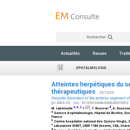
Rechercher
Actualités
Revues
Trait
OPHTALMOLOGIE
Atteintes herpétiques du se
thérapeutiques
- 23/12/24
Herpetic disorders of the anterior segment of
[21-200-D-21] - Doi : 10.1016/S0246-0343(24)47209-2
a
,
b
,
c
,
⁎
d
M. Labetoulle
, T. Bourcier
, A. Rouss
a
Service d'ophtalmologie, Hôpital de Bicêtre, Gro
France
b
Centre hospitalier national des Quinze-Vingts, 2
c
Laboratoire IDMIT, UMR 1184 (Inserm, CEA, Univ
d