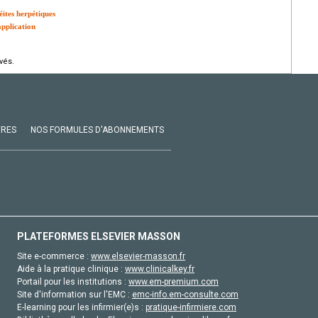
ites herpétiques
application
vés.
VRES
NOS FORMULES D'ABONNEMENTS
PLATEFORMES ELSEVIER MASSON
Site e-commerce :
www.elsevier-masson.fr
Aide à la pratique clinique :
www.clinicalkey.fr
Portail pour les institutions :
www.em-premium.com
Site d'information sur l'EMC :
emc-info.em-consulte.com
E-learning pour les infirmier(e)s :
pratique-infirmiere.com