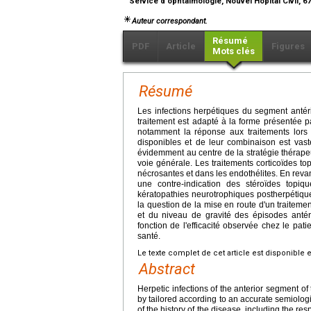
Service d'ophtalmologie, Nouvel Hôpital Civil, 
Auteur correspondant.
Résumé
PDF
Article
Figures
Mots clés
Résumé
Les infections herpétiques du segment antéri
traitement est adapté à la forme présentée pa
notamment la réponse aux traitements lors 
disponibles et de leur combinaison est vast
évidemment au centre de la stratégie thérapeut
voie générale. Les traitements corticoïdes t
nécrosantes et dans les endothélites. En revan
une contre-indication des stéroïdes topiq
kératopathies neurotrophiques postherpétique
la question de la mise en route d'un traitemen
et du niveau de gravité des épisodes anté
fonction de l'efficacité observée chez le pa
santé.
Le texte complet de cet article est disponible 
Abstract
Herpetic infections of the anterior segment of
by tailored according to an accurate semiologi
of the history of the disease, including the re