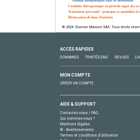
Schémas thérapeutiques dans les endothélites
Conduite thérapeutique en période aiguë des uvé
Traitement préventif : principes et modalités d'
Déclaration de liens d'intérêts
© 2024 Elsevier Masson SAS. Tous droits réser
ACCÈS RAPIDES
DOMAINES
TRAITÉS EMC
REVUES
LI
MON COMPTE
CRÉER UN COMPTE
AIDE & SUPPORT
Contactez-nous / FAQ
Qui sommes-nous ?
Mentions légales
© - Avertissements
Termes et conditions d'utilisation