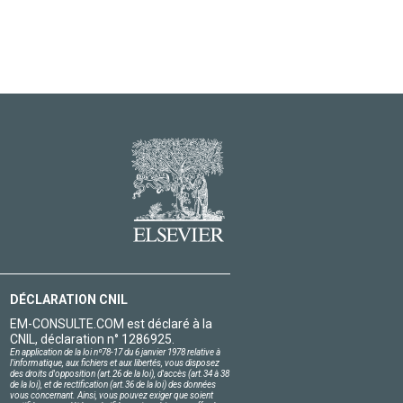
DÉCLARATION CNIL
EM-CONSULTE.COM est déclaré à la
CNIL, déclaration n° 1286925.
En application de la loi nº78-17 du 6 janvier 1978 relative à
l'informatique, aux fichiers et aux libertés, vous disposez
des droits d'opposition (art.26 de la loi), d'accès (art.34 à 38
de la loi), et de rectification (art.36 de la loi) des données
vous concernant. Ainsi, vous pouvez exiger que soient