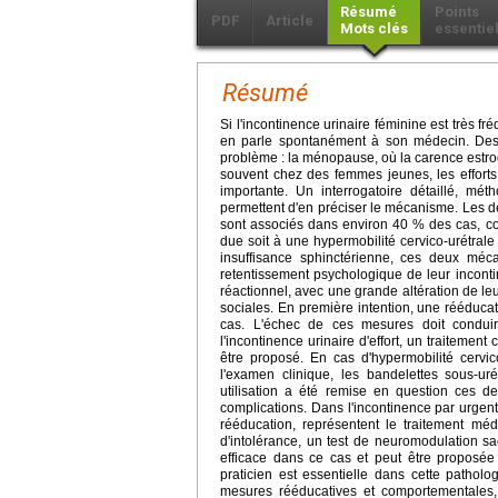
Résumé
Points
PDF
Article
Mots clés
essentie
Résumé
Si l'incontinence urinaire féminine est très 
en parle spontanément à son médecin. Des 
problème : la ménopause, où la carence estro
souvent chez des femmes jeunes, les efforts
importante. Un interrogatoire détaillé, mét
permettent d'en préciser le mécanisme. Les deux
sont associés dans environ 40 % des cas, const
due soit à une hypermobilité cervico-urétrale
insuffisance sphinctérienne, ces deux méc
retentissement psychologique de leur incont
réactionnel, avec une grande altération de leur
sociales. En première intention, une rééduca
cas. L'échec de ces mesures doit conduir
l'incontinence urinaire d'effort, un traitemen
être proposé. En cas d'hypermobilité cervi
l'examen clinique, les bandelettes sous-uré
utilisation a été remise en question ces d
complications. Dans l'incontinence par urgentu
rééducation, représentent le traitement méd
d'intolérance, un test de neuromodulation sa
efficace dans ce cas et peut être proposée 
praticien est essentielle dans cette patholo
mesures rééducatives et comportementales