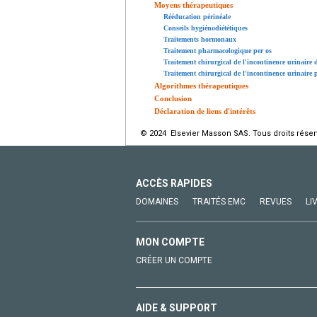
Moyens thérapeutiques
Rééducation périnéale
Conseils hygiénodiététiques
Traitements hormonaux
Traitement pharmacologique per os
Traitement chirurgical de l'incontinence urinaire d
Traitement chirurgical de l'incontinence urinaire 
Algorithmes thérapeutiques
Conclusion
Déclaration de liens d'intérêts
© 2024 Elsevier Masson SAS. Tous droits réser
ACCÈS RAPIDES
DOMAINES
TRAITÉS EMC
REVUES
LI
MON COMPTE
CRÉER UN COMPTE
AIDE & SUPPORT