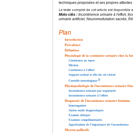
techniques proposées et ses propres attentes 
Le texte complet de cet article est disponible 
Mots-clés :
Incontinence urinaire à l'effort, I
urinaire artificiel, Neuromodulation sacrée, R
Plan
Introduction
Prévalence
Définition
Physiologie de la continence urinaire chez la f
Continence au repos
Miction
Continence à l'effort
Support urétral et rôle du col vésical
[
]
Contrôle neurologique
Physiopathologie de l'incontinence urinaire fém
Incontinence urinaire par urgenturie
Incontinence urinaire à l'effort
Diagnostic de l'incontinence urinaire féminine
Interrogatoire
Autres outils diagnostiques
Examen clinique
Examens complémentaires
Appréciation de l'importance de l'incontinence
Moyens palliatifs