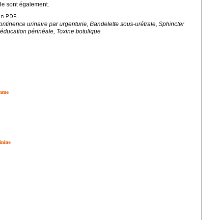
le sont également.
en PDF.
ncontinence urinaire par urgenturie, Bandelette sous-urétrale, Sphincter
ééducation périnéale, Toxine botulique
emme
inine