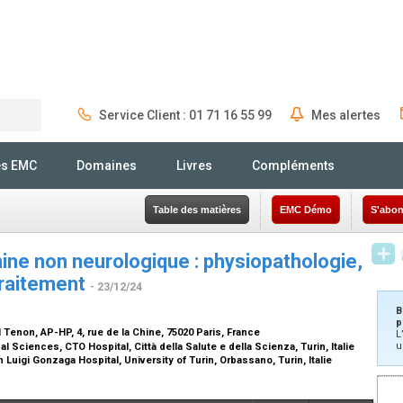
Service Client : 01 71 16 55 99
Mes alertes
Rechercher
és EMC
Domaines
Livres
Compléments
Table des matières
EMC Démo
S'abon
nine non neurologique : physiopathologie,
traitement
- 23/12/24
B
p
 Tenon, AP-HP, 4, rue de la Chine, 75020 Paris, France
L
u
 Sciences, CTO Hospital, Città della Salute e della Scienza, Turin, Italie
Luigi Gonzaga Hospital, University of Turin, Orbassano, Turin, Italie