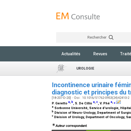
Rechercher
Actualités
Revues
Trait
UROLOGIE
Incontinence urinaire fémi
diagnostic et principes du 
[18-207-D-20] - Doi : 10.1016/S1762-0953(24)42410-2
a
,
b
a
,
c
a
,
⁎
P. Geretto
, S. De Cillis
, V. Phé
a
Sorbonne Université, Service d'urologie, Hôpital
b
Division of Neuro-Urology, Department of Surgical
c
Division of Urology, Department of Oncology, San 
Auteur correspondant.