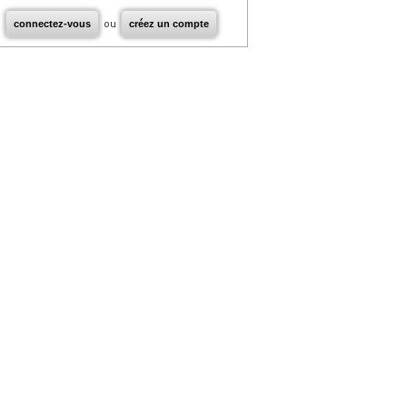
connectez-vous
ou
créez un compte