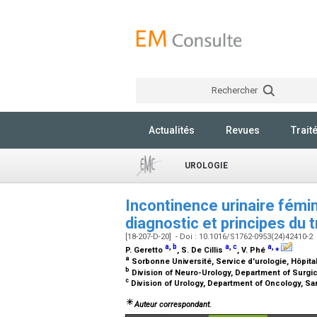
Rechercher
Actualités
Revues
Trait
UROLOGIE
Incontinence urinaire fémi
diagnostic et principes du 
[18-207-D-20] - Doi : 10.1016/S1762-0953(24)42410-2
a
,
b
a
,
c
a
,
⁎
P. Geretto
, S. De Cillis
, V. Phé
a
Sorbonne Université, Service d'urologie, Hôpital
b
Division of Neuro-Urology, Department of Surgical
c
Division of Urology, Department of Oncology, San 
Auteur correspondant.