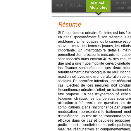
Résumé
Points
PDF
Article
Mots clés
essentie
Résumé
Si l'incontinence urinaire féminine est très 
en parle spontanément à son médecin. Des 
problème : la ménopause, où la carence estro
souvent chez des femmes jeunes, les efforts
importante. Un interrogatoire détaillé, mét
permettent d'en préciser le mécanisme. Les deux
sont associés dans environ 40 % des cas, const
due soit à une hypermobilité cervico-urétrale
insuffisance sphinctérienne, ces deux méc
retentissement psychologique de leur incont
réactionnel, avec une grande altération de leur
sociales. En première intention, une rééduca
cas. L'échec de ces mesures doit conduir
l'incontinence urinaire d'effort, un traitemen
être proposé. En cas d'hypermobilité cervi
l'examen clinique, les bandelettes sous-uré
utilisation a été remise en question ces d
complications. Dans l'incontinence par urgentu
rééducation, représentent le traitement méd
d'intolérance, un test de neuromodulation sa
efficace dans ce cas et peut être proposée 
praticien est essentielle dans cette patholo
mesures rééducatives et comportementales