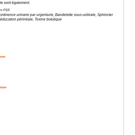
le sont également.
en PDF.
ncontinence urinaire par urgenturie, Bandelette sous-urétrale, Sphincter
ééducation périnéale, Toxine botulique
emme
inine