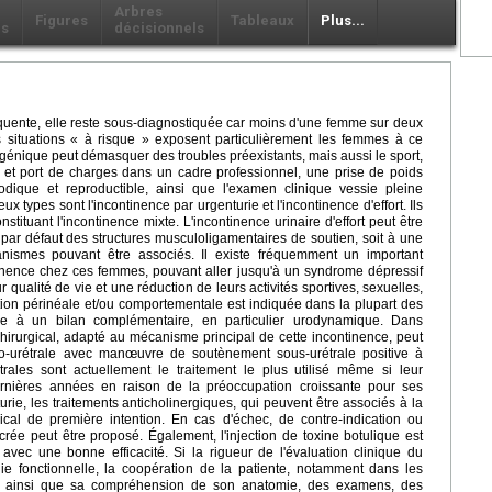
Arbres
Figures
Tableaux
Plus...
ls
décisionnels
fréquente, elle reste sous-diagnostiquée car moins d'une femme sur deux
situations « à risque » exposent particulièrement les femmes à ce
génique peut démasquer des troubles préexistants, mais aussi le sport,
 et port de charges dans un cadre professionnel, une prise de poids
hodique et reproductible, ainsi que l'examen clinique vessie pleine
 types sont l'incontinence par urgenturie et l'incontinence d'effort. Ils
ituant l'incontinence mixte. L'incontinence urinaire d'effort peut être
 par défaut des structures musculoligamentaires de soutien, soit à une
anismes pouvant être associés. Il existe fréquemment un important
inence chez ces femmes, pouvant aller jusqu'à un syndrome dépressif
 qualité de vie et une réduction de leurs activités sportives, sexuelles,
tion périnéale et/ou comportementale est indiquée dans la plupart des
e à un bilan complémentaire, en particulier urodynamique. Dans
t chirurgical, adapté au mécanisme principal de cette incontinence, peut
co-urétrale avec manœuvre de soutènement sous-urétrale positive à
trales sont actuellement le traitement le plus utilisé même si leur
ernières années en raison de la préoccupation croissante pour ses
rie, les traitements anticholinergiques, qui peuvent être associés à la
ical de première intention. En cas d'échec, de contre-indication ou
crée peut être proposé. Également, l'injection de toxine botulique est
avec une bonne efficacité. Si la rigueur de l'évaluation clinique du
gie fonctionnelle, la coopération de la patiente, notamment dans les
, ainsi que sa compréhension de son anatomie, des examens, des