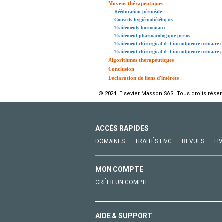
Moyens thérapeutiques
Rééducation périnéale
Conseils hygiénodiététiques
Traitements hormonaux
Traitement pharmacologique per os
Traitement chirurgical de l'incontinence urinaire d
Traitement chirurgical de l'incontinence urinaire 
Algorithmes thérapeutiques
Conclusion
Déclaration de liens d'intérêts
© 2024 Elsevier Masson SAS. Tous droits réser
ACCÈS RAPIDES
DOMAINES
TRAITÉS EMC
REVUES
LI
MON COMPTE
CRÉER UN COMPTE
AIDE & SUPPORT