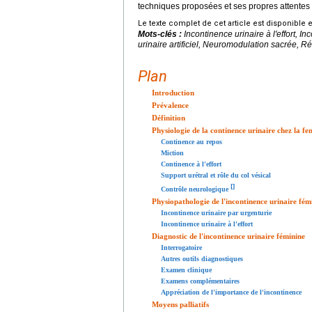
techniques proposées et ses propres attentes 
Le texte complet de cet article est disponible 
Mots-clés :
Incontinence urinaire à l'effort, I
urinaire artificiel, Neuromodulation sacrée, R
Plan
Introduction
Prévalence
Définition
Physiologie de la continence urinaire chez la f
Continence au repos
Miction
Continence à l'effort
Support urétral et rôle du col vésical
[
]
Contrôle neurologique
Physiopathologie de l'incontinence urinaire fém
Incontinence urinaire par urgenturie
Incontinence urinaire à l'effort
Diagnostic de l'incontinence urinaire féminine
Interrogatoire
Autres outils diagnostiques
Examen clinique
Examens complémentaires
Appréciation de l'importance de l'incontinence
Moyens palliatifs