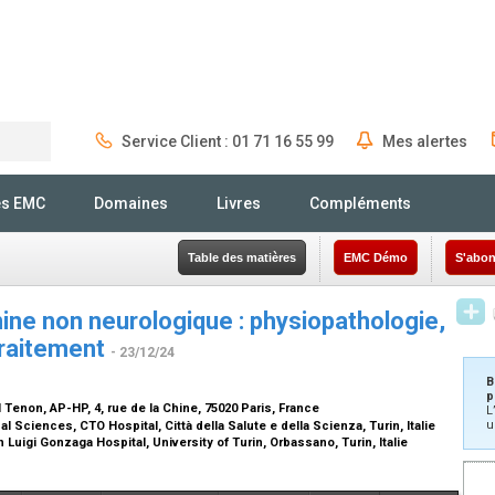
Service Client : 01 71 16 55 99
Mes alertes
Rechercher
és EMC
Domaines
Livres
Compléments
Table des matières
EMC Démo
S'abon
nine non neurologique : physiopathologie,
traitement
- 23/12/24
B
p
 Tenon, AP-HP, 4, rue de la Chine, 75020 Paris, France
L
u
 Sciences, CTO Hospital, Città della Salute e della Scienza, Turin, Italie
Luigi Gonzaga Hospital, University of Turin, Orbassano, Turin, Italie