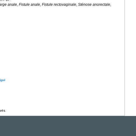
ge anale, Fistule anale, Fistule rectovaginale, Sténose anorectale,
iguë
vés.