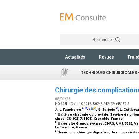
Rechercher
Actualités
Revues
Trait
TECHNIQUES CHIRURGICALES -
Chirurgie des complication
08/01/25
[40-693] - Doi : 10.1016/S0246-0424(24)48137-5
a
,
b
,
⁎
c
J.-L. Faucheron
, S. Barbois
, L. Guttiere
a
Unité de chirurgie colorectale, Service de chiru
Alpes, CS 10217, 38043 Grenoble, France
b
Université Grenoble-Alpes, CNRS, UMR 5525, VetA
La Tronche, France
c
Service de chirurgie digestive, Hospices civils 