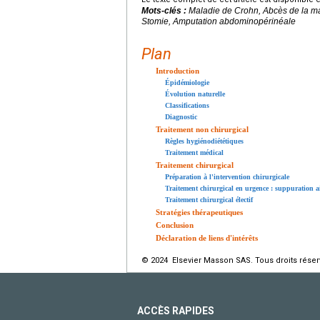
Mots-clés :
Maladie de Crohn, Abcès de la mar
Stomie, Amputation abdominopérinéale
Plan
Introduction
Épidémiologie
Évolution naturelle
Classifications
Diagnostic
Traitement non chirurgical
Règles hygiénodiététiques
Traitement médical
Traitement chirurgical
Préparation à l'intervention chirurgicale
Traitement chirurgical en urgence : suppuration a
Traitement chirurgical électif
Stratégies thérapeutiques
Conclusion
Déclaration de liens d'intérêts
© 2024 Elsevier Masson SAS. Tous droits réser
ACCÈS RAPIDES