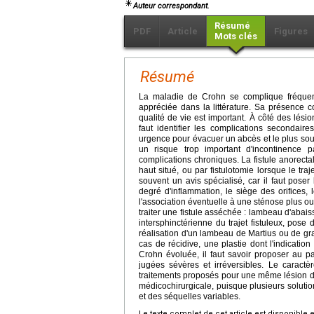
Auteur correspondant.
Résumé
PDF
Article
Figures
Mots clés
Résumé
La maladie de Crohn se complique fréquemm
appréciée dans la littérature. Sa présence c
qualité de vie est important. À côté des lésion
faut identifier les complications secondaire
urgence pour évacuer un abcès et le plus souve
un risque trop important d'incontinence p
complications chroniques. La fistule anorectal
haut situé, ou par fistulotomie lorsque le tra
souvent un avis spécialisé, car il faut poser
degré d'inflammation, le siège des orifices, l
l'association éventuelle à une sténose plus o
traiter une fistule asséchée : lambeau d'abaiss
intersphinctérienne du trajet fistuleux, pos
réalisation d'un lambeau de Martius ou de gra
cas de récidive, une plastie dont l'indicatio
Crohn évoluée, il faut savoir proposer au pa
jugées sévères et irréversibles. Le caractèr
traitements proposés pour une même lésion doiv
médicochirurgicale, puisque plusieurs solution
et des séquelles variables.
Le texte complet de cet article est disponible 