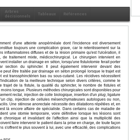
Arbres
Tableaux
Références
décisionnels
ent d'une atteinte anopérinéale dont l'incidence est diversement
onstitue toujours une complication grave, car le retentissement sur la
s inflammatoires diffuses et de la lésion primaire qu'est l'ulcération, il
s, de traitement mixte, médicochirurgical. Le chirurgien intervient en
nt installer un drainage en séton, lorsqu'une fistulotomie ferait porter
ar section du sphincter. Il peut également intervenir devant des
e peut être traitée par drainage en séton prolongé lorsque le trajet est
jet est transsphinctérien bas ou sous-cutané. Les récidives nécessitent
 l'indication de la meilleure technique selon divers critères, comme le
e trajet de la fistule, la qualité du sphincter, le nombre de fistules et
u moins longue. Plusieurs méthodes chirurgicales sont disponibles pour
ement rectal, injection de colle biologique, insertion d'un
plug
, ligature
e d'un clip, injection de cellules mésenchymateuses autologues ou non,
cilis. Une sténose anorectale nécessite des dilatations répétées et, en
n est là encore affaire de spécialiste. Dans certains cas de maladie de
tient une stomie temporaire, voire définitive lorsque les lésions sont
e chronique et invalidant de l'affection ainsi que la multiplicité des
ent faire intervenir le patient dans la prise en charge, de toute façon
s s'offrent le plus souvent à lui, avec une efficacité, des complications
en PDF.