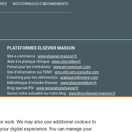
VRES
NOS FORMULES D'ABONNEMENTS
PLATEFORMES ELSEVIER MASSON
Site e-commerce :
www.elsevier-masson.fr
Aide à la pratique clinique :
www.clinicalkey.fr
Portail pour les institutions :
www.em-premium.com
Site d'information sur l'EMC :
emc-info.em-consulte.com
E-learning pour les infirmier(e)s :
pratique-infirmiere.com
Bibliothèque d'e-books Elsevier :
www.elsevierelibrary.fr
Blog special IFSI :
www.generationelsevier.fr
Suivez notre actualité sur notre blog :
www.blog-elsevier-masson.fr
Site d'emploi en santé :
emploisante.com
te work. We may also use additional cookies to
 your digital experience. You can manage your