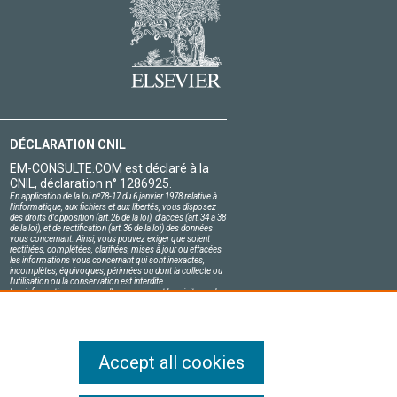
DÉCLARATION CNIL
EM-CONSULTE.COM est déclaré à la
CNIL, déclaration n° 1286925.
En application de la loi nº78-17 du 6 janvier 1978 relative à
l'informatique, aux fichiers et aux libertés, vous disposez
des droits d'opposition (art.26 de la loi), d'accès (art.34 à 38
de la loi), et de rectification (art.36 de la loi) des données
vous concernant. Ainsi, vous pouvez exiger que soient
rectifiées, complétées, clarifiées, mises à jour ou effacées
les informations vous concernant qui sont inexactes,
incomplètes, équivoques, périmées ou dont la collecte ou
l'utilisation ou la conservation est interdite.
Les informations personnelles concernant les visiteurs de
notre site, y compris leur identité, sont confidentielles.
Le responsable du site s'engage sur l'honneur à respecter
les conditions légales de confidentialité applicables en
France et à ne pas divulguer ces informations à des tiers.
Accept all cookies