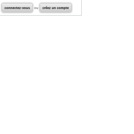
connectez-vous
ou
créez un compte