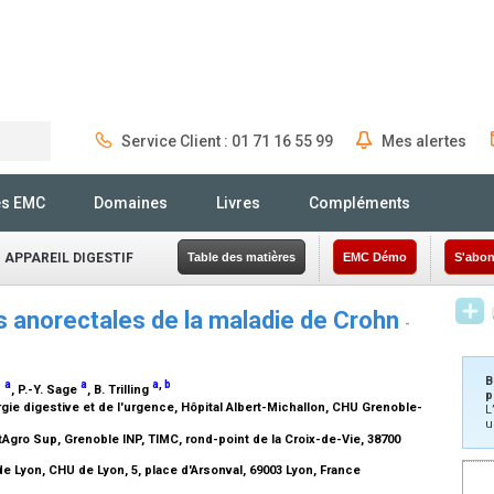
Service Client : 01 71 16 55 99
Mes alertes
Rechercher
és EMC
Domaines
Livres
Compléments
 APPAREIL DIGESTIF
Table des matières
EMC Démo
S'abon
s anorectales de la maladie de Crohn
-
B
a
a
a
,
b
z
, P.-Y. Sage
, B. Trilling
p
rgie digestive et de l'urgence, Hôpital Albert-Michallon, CHU Grenoble-
L
u
gro Sup, Grenoble INP, TIMC, rond-point de la Croix-de-Vie, 38700
de Lyon, CHU de Lyon, 5, place d'Arsonval, 69003 Lyon, France