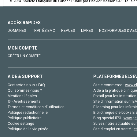
© 2024 Société Française du Cancer. Publié par Elsevier Masson SAS. Tous dro
ACCÈS RAPIDES
DOMAINES
TRAITÉS EMC
REVUES
LIVRES
NOS FORMULES D'AB
MON COMPTE
CRÉER UN COMPTE
AIDE & SUPPORT
PLATEFORMES ELSE
Contactez-nous / FAQ
Site e-commerce :
www.el
Qui sommes-nous ?
Aide à la pratique clinique
Mentions légales
Portail pour les institution
© - Avertissements
Site d'information sur l'E
Termes et conditions d'utilisation
E-learning pour les infirmi
Politique rédactionnelle
Bibliothèque d'e-books Els
Politique publicitaire
Blog special IFSI :
www.gen
Cookie settings
Suivez notre actualité sur
Politique de la vie privée
Site d'emploi en santé :
e