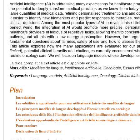
Artificial intelligence (AI) is addressing many expectations for healthcare prac
the potential to deeply transform medical practices as we know them today:
large quantities of medical data, refining personalised treatment plans and op
it easier to identify new biomarkers and predict responses to therapies, r
clinical decisions. Among the most popular types of AI to revolutionise cli
perfect world, the integration of AI would promote more precise, personali
healthcare providers of tedious or repetitive tasks, allowing them to concen
patients, and all this with a low energy consumption. However, the large-
fundamental questions about fairness, safety of use and how to assess the 
This article explores how the many applications are evaluated for our pr
limited
), potential clinical benefits and challenges currently encountered whe
routine oncology care. We will focus on language models whose developmen
Le texte complet de cet article est disponible en PDF.
Mots clés :
Modèles de langue, Intelligence artificielle, Oncologie, Essais cl
Keywords :
Language models, Artificial intelligence, Oncology, Clinical trials
Plan
Introduction
Les subtilités à appréhender pour une utilisation éclairée des modèles de langue
Les principaux modèles de langue développés à l’heure actuelle en oncologie
Les principaux défis liés à l’intégration effective de l’intelligence artificielle dans l
L’évaluation approfondie de l’intelligence artificielle en oncologie a démarré
Pour conclure
Déclaration de liens d’intérêts