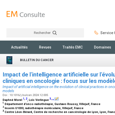
Rechercher
Service C
Rechercher
Actualités
Revues
Traités EMC
Domaines
BULLETIN DU CANCER
Impact de l’intelligence artificielle sur l’évo
cliniques en oncologie : focus sur les modè
Impact of artificial intelligence on the evolution of clinical practices in 
models
Doi : 10.1016/j.bulcan.2024.12.005
1
,
2
3
,
⁎
Daphné Morel
, Loïc Verlingue
1
Département d’onco-radiothérapie, Gustave-Roussy, Villejuif, France
2
Inserm U1030, radiothérapie moléculaire, Villejuif, France
3
Centre Léon-Bérard, Centre de recherche en cancérologie de Lyon, Lyon, Fran