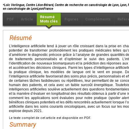
⁎
Loïc Verlingue, Centre Léon-Bérard, Centre de recherche en cancérologie de Lyon, Lyon,
en cancérologie de LyonLyonFrance
Résumé
PDF
Article
Figures
Compléments
Référ
Mots clés
Résumé
L’intelligence artificielle tend à jouer un rôle croissant dans la prise en ch
potentiel de transformer profondément les pratiques médicales telles qu’
d’améliorer le diagnostic précoce grâce à l’analyse de grandes quantités d
de traitements personnalisés et d’optimiser le suivi des patients. L’intel
l’identification de nouveaux biomarqueurs et la prédiction des réponses aux 
et accélérant les décisions cliniques. Parmi les types d’intelligence artificiel
la pratique clinique, les modèles de langue ont le vent en poupe. Da
l’intelligence artificielle favoriserait des soins plus précis, personnalisés et e
de certaines tâches fastidieuses ou répétitives, leur permettant de se co
humain des patients, et cela avec un faible surcoût énergétique. Toutefo
intelligences artificielles soulève actuellement des questions fondamentales q
et la manière d’évaluer en longitudinal des résultats obtenus à partir d’une int
comment les applications sont évaluées pour notre pratique (
spoiler alert
bénéfices cliniques potentiels et les défis rencontrés actuellement lorsque l’on
artificielle dans les soins courants oncologiques, avec un focus sur les 
explose depuis 2021.
Le texte complet de cet article est disponible en PDF.
Summary