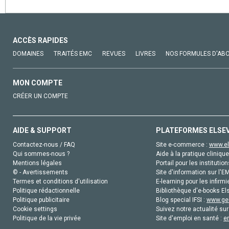
ACCÈS RAPIDES
DOMAINES
TRAITÉS EMC
REVUES
LIVRES
NOS FORMULES D'AB
MON COMPTE
CRÉER UN COMPTE
AIDE & SUPPORT
PLATEFORMES ELSE
Contactez-nous / FAQ
Site e-commerce :
www.el
Qui sommes-nous ?
Aide à la pratique clinique
Mentions légales
Portail pour les institution
© - Avertissements
Site d'information sur l'E
Termes et conditions d'utilisation
E-learning pour les infirmi
Politique rédactionnelle
Bibliothèque d'e-books Els
Politique publicitaire
Blog special IFSI :
www.gen
Cookie settings
Suivez notre actualité sur
Politique de la vie privée
Site d'emploi en santé :
e