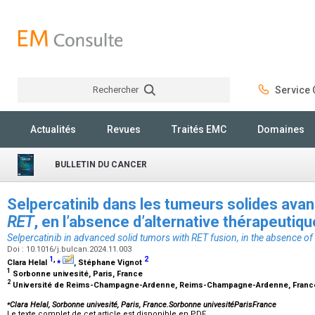
Rechercher
Service C
Rechercher
Actualités
Revues
Traités EMC
Domaines
BULLETIN DU CANCER
Selpercatinib dans les tumeurs solides ava
RET
, en l’absence d’alternative thérapeutiq
Selpercatinib in advanced solid tumors with
RET
fusion, in the absence of 
Doi : 10.1016/j.bulcan.2024.11.003
1
,
⁎
2
Clara Helal
, Stéphane Vignot
1
Sorbonne univesité, Paris, France
2
Université de Reims-Champagne-Ardenne, Reims-Champagne-Ardenne, Fran
⁎
Clara Helal, Sorbonne univesité, Paris, France.Sorbonne univesitéParisFrance
Le texte complet de cet article est disponible en PDF.