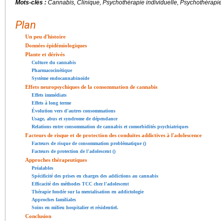
Mots-clés :
Cannabis, Clinique, Psychothérapie individuelle, Psychothérapie
Plan
Un peu d'histoire
Données épidémiologiques
Plante et dérivés
Culture du cannabis
Pharmacocinétique
Système endocannabinoïde
Effets neuropsychiques de la consommation de cannabis
Effets immédiats
Effets à long terme
Évolution vers d'autres consommations
Usage, abus et syndrome de dépendance
Relations entre consommation de cannabis et comorbidités psychiatriques
Facteurs de risque et de protection des conduites addictives à l'adolescence
Facteurs de risque de consommation problématique ()
Facteurs de protection de l'adolescent ()
Approches thérapeutiques
Préalables
Spécificité des prises en charges des addictions au cannabis
Efficacité des méthodes TCC chez l'adolescent
Thérapie fondée sur la mentalisation en addictologie
Approches familiales
Soins en milieu hospitalier et résidentiel.
Conclusion