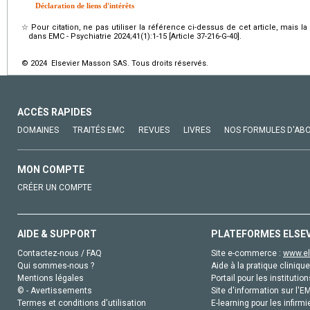
Déclaration de liens d'intérêts
☆
Pour citation, ne pas utiliser la référence ci-dessus de cet article, mais l
dans EMC - Psychiatrie 2024;41(1):1-15 [Article 37-216-G-40].
© 2024 Elsevier Masson SAS. Tous droits réservés.
ACCÈS RAPIDES
DOMAINES
TRAITÉS EMC
REVUES
LIVRES
NOS FORMULES D'AB
MON COMPTE
CRÉER UN COMPTE
AIDE & SUPPORT
PLATEFORMES ELSE
Contactez-nous / FAQ
Site e-commerce :
www.el
Qui sommes-nous ?
Aide à la pratique clinique
Mentions légales
Portail pour les institution
© - Avertissements
Site d'information sur l'E
Termes et conditions d'utilisation
E-learning pour les infirmi