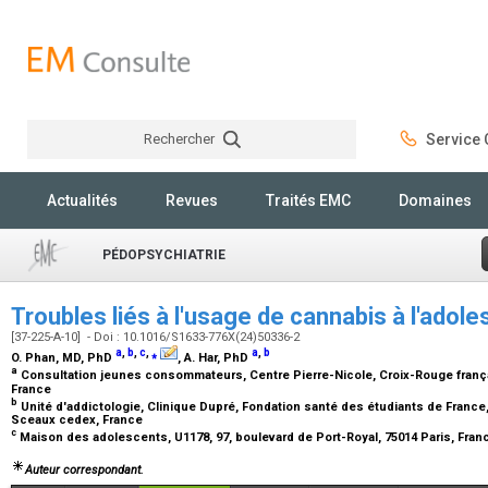
Rechercher
Service C
Rechercher
Actualités
Revues
Traités EMC
Domaines
PÉDOPSYCHIATRIE
Troubles liés à l'usage de cannabis à l'ado
[37-225-A-10] - Doi : 10.1016/S1633-776X(24)50336-2
a
,
b
,
c
,
⁎
a
,
b
O. Phan,
MD, PhD
, A. Har,
PhD
a
Consultation jeunes consommateurs, Centre Pierre-Nicole, Croix-Rouge français
France
b
Unité d'addictologie, Clinique Dupré, Fondation santé des étudiants de France,
Sceaux cedex, France
c
Maison des adolescents, U1178, 97, boulevard de Port-Royal, 75014 Paris, Fra
Auteur correspondant.