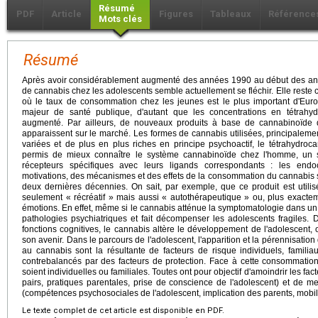
Résumé
PDF
Article
Figures
Tableaux
Référence
Mots clés
Résumé
Après avoir considérablement augmenté des années 1990 au début des a
de cannabis chez les adolescents semble actuellement se fléchir. Elle reste
où le taux de consommation chez les jeunes est le plus important d'Eu
majeur de santé publique, d'autant que les concentrations en tétrahy
augmenté. Par ailleurs, de nouveaux produits à base de cannabinoïde de
apparaissent sur le marché. Les formes de cannabis utilisées, principaleme
variées et de plus en plus riches en principe psychoactif, le tétrahydro
permis de mieux connaître le système cannabinoïde chez l'homme, un
récepteurs spécifiques avec leurs ligands correspondants : les end
motivations, des mécanismes et des effets de la consommation du cannabis 
deux dernières décennies. On sait, par exemple, que ce produit est utili
seulement « récréatif » mais aussi « autothérapeutique » ou, plus exacte
émotions. En effet, même si le cannabis atténue la symptomatologie dans un 
pathologies psychiatriques et fait décompenser les adolescents fragiles. D
fonctions cognitives, le cannabis altère le développement de l'adolescent
son avenir. Dans le parcours de l'adolescent, l'apparition et la pérennisati
au cannabis sont la résultante de facteurs de risque individuels, famili
contrebalancés par des facteurs de protection. Face à cette consommation, 
soient individuelles ou familiales. Toutes ont pour objectif d'amoindrir les fa
pairs, pratiques parentales, prise de conscience de l'adolescent) et de me
(compétences psychosociales de l'adolescent, implication des parents, mobilis
Le texte complet de cet article est disponible en PDF.