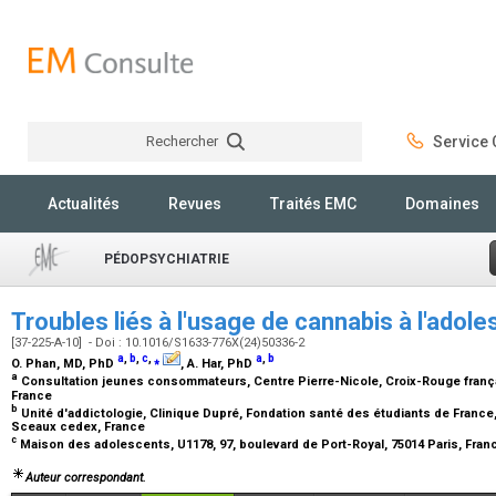
Rechercher
Service C
Rechercher
Actualités
Revues
Traités EMC
Domaines
PÉDOPSYCHIATRIE
Troubles liés à l'usage de cannabis à l'ado
[37-225-A-10] - Doi : 10.1016/S1633-776X(24)50336-2
a
,
b
,
c
,
⁎
a
,
b
O. Phan,
MD, PhD
, A. Har,
PhD
a
Consultation jeunes consommateurs, Centre Pierre-Nicole, Croix-Rouge français
France
b
Unité d'addictologie, Clinique Dupré, Fondation santé des étudiants de France,
Sceaux cedex, France
c
Maison des adolescents, U1178, 97, boulevard de Port-Royal, 75014 Paris, Fra
Auteur correspondant.