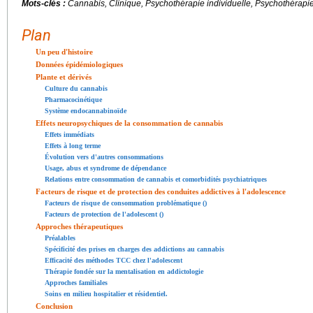
Mots-clés :
Cannabis, Clinique, Psychothérapie individuelle, Psychothérapie
Plan
Un peu d'histoire
Données épidémiologiques
Plante et dérivés
Culture du cannabis
Pharmacocinétique
Système endocannabinoïde
Effets neuropsychiques de la consommation de cannabis
Effets immédiats
Effets à long terme
Évolution vers d'autres consommations
Usage, abus et syndrome de dépendance
Relations entre consommation de cannabis et comorbidités psychiatriques
Facteurs de risque et de protection des conduites addictives à l'adolescence
Facteurs de risque de consommation problématique ()
Facteurs de protection de l'adolescent ()
Approches thérapeutiques
Préalables
Spécificité des prises en charges des addictions au cannabis
Efficacité des méthodes TCC chez l'adolescent
Thérapie fondée sur la mentalisation en addictologie
Approches familiales
Soins en milieu hospitalier et résidentiel.
Conclusion