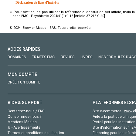
Déclaration de liens d'intérêts
☆
Pour citation, ne pas utiliser la référence ci-dessus de cet article, mais l
dans EMC - Psychiatrie 2024;41(1):1-15 [Article 37-216-G-40].
© 2024 Elsevier Masson SAS. Tous droits réservés.
ACCÈS RAPIDES
DOMAINES
TRAITÉS EMC
REVUES
LIVRES
NOS FORMULES D'AB
MON COMPTE
CRÉER UN COMPTE
AIDE & SUPPORT
PLATEFORMES ELSE
Contactez-nous / FAQ
Site e-commerce :
www.el
Qui sommes-nous ?
Aide à la pratique clinique
Mentions légales
Portail pour les institution
© - Avertissements
Site d'information sur l'E
Termes et conditions d'utilisation
E-learning pour les infirmi