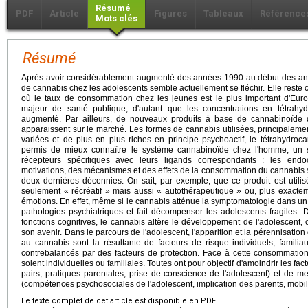
Résumé
PDF
Article
Figures
Tableaux
Référence
Mots clés
Résumé
Après avoir considérablement augmenté des années 1990 au début des a
de cannabis chez les adolescents semble actuellement se fléchir. Elle reste
où le taux de consommation chez les jeunes est le plus important d'Eu
majeur de santé publique, d'autant que les concentrations en tétrahy
augmenté. Par ailleurs, de nouveaux produits à base de cannabinoïde de
apparaissent sur le marché. Les formes de cannabis utilisées, principaleme
variées et de plus en plus riches en principe psychoactif, le tétrahydro
permis de mieux connaître le système cannabinoïde chez l'homme, un
récepteurs spécifiques avec leurs ligands correspondants : les end
motivations, des mécanismes et des effets de la consommation du cannabis 
deux dernières décennies. On sait, par exemple, que ce produit est utili
seulement « récréatif » mais aussi « autothérapeutique » ou, plus exacte
émotions. En effet, même si le cannabis atténue la symptomatologie dans un 
pathologies psychiatriques et fait décompenser les adolescents fragiles. D
fonctions cognitives, le cannabis altère le développement de l'adolescent
son avenir. Dans le parcours de l'adolescent, l'apparition et la pérennisati
au cannabis sont la résultante de facteurs de risque individuels, famili
contrebalancés par des facteurs de protection. Face à cette consommation, 
soient individuelles ou familiales. Toutes ont pour objectif d'amoindrir les fa
pairs, pratiques parentales, prise de conscience de l'adolescent) et de me
(compétences psychosociales de l'adolescent, implication des parents, mobilis
Le texte complet de cet article est disponible en PDF.