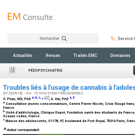
Rechercher
Service C
Rechercher
Actualités
Revues
Traités EMC
Domaines
PÉDOPSYCHIATRIE
Troubles liés à l'usage de cannabis à l'ado
[37-225-A-10] - Doi : 10.1016/S1633-776X(24)50336-2
a
,
b
,
c
,
⁎
a
,
b
O. Phan,
MD, PhD
, A. Har,
PhD
a
Consultation jeunes consommateurs, Centre Pierre-Nicole, Croix-Rouge français
France
b
Unité d'addictologie, Clinique Dupré, Fondation santé des étudiants de France,
Sceaux cedex, France
c
Maison des adolescents, U1178, 97, boulevard de Port-Royal, 75014 Paris, Fra
Auteur correspondant.