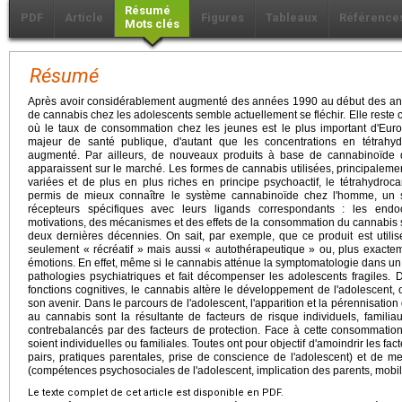
Résumé
PDF
Article
Figures
Tableaux
Référence
Mots clés
Résumé
Après avoir considérablement augmenté des années 1990 au début des a
de cannabis chez les adolescents semble actuellement se fléchir. Elle reste
où le taux de consommation chez les jeunes est le plus important d'Eu
majeur de santé publique, d'autant que les concentrations en tétrahy
augmenté. Par ailleurs, de nouveaux produits à base de cannabinoïde de
apparaissent sur le marché. Les formes de cannabis utilisées, principaleme
variées et de plus en plus riches en principe psychoactif, le tétrahydro
permis de mieux connaître le système cannabinoïde chez l'homme, un
récepteurs spécifiques avec leurs ligands correspondants : les end
motivations, des mécanismes et des effets de la consommation du cannabis 
deux dernières décennies. On sait, par exemple, que ce produit est utili
seulement « récréatif » mais aussi « autothérapeutique » ou, plus exacte
émotions. En effet, même si le cannabis atténue la symptomatologie dans un 
pathologies psychiatriques et fait décompenser les adolescents fragiles. D
fonctions cognitives, le cannabis altère le développement de l'adolescent
son avenir. Dans le parcours de l'adolescent, l'apparition et la pérennisati
au cannabis sont la résultante de facteurs de risque individuels, famili
contrebalancés par des facteurs de protection. Face à cette consommation, 
soient individuelles ou familiales. Toutes ont pour objectif d'amoindrir les fa
pairs, pratiques parentales, prise de conscience de l'adolescent) et de me
(compétences psychosociales de l'adolescent, implication des parents, mobilis
Le texte complet de cet article est disponible en PDF.