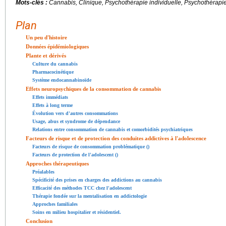
Mots-clés :
Cannabis, Clinique, Psychothérapie individuelle, Psychothérapie
Plan
Un peu d'histoire
Données épidémiologiques
Plante et dérivés
Culture du cannabis
Pharmacocinétique
Système endocannabinoïde
Effets neuropsychiques de la consommation de cannabis
Effets immédiats
Effets à long terme
Évolution vers d'autres consommations
Usage, abus et syndrome de dépendance
Relations entre consommation de cannabis et comorbidités psychiatriques
Facteurs de risque et de protection des conduites addictives à l'adolescence
Facteurs de risque de consommation problématique ()
Facteurs de protection de l'adolescent ()
Approches thérapeutiques
Préalables
Spécificité des prises en charges des addictions au cannabis
Efficacité des méthodes TCC chez l'adolescent
Thérapie fondée sur la mentalisation en addictologie
Approches familiales
Soins en milieu hospitalier et résidentiel.
Conclusion