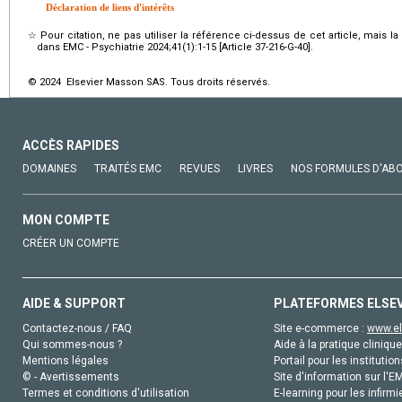
Déclaration de liens d'intérêts
☆
Pour citation, ne pas utiliser la référence ci-dessus de cet article, mais l
dans EMC - Psychiatrie 2024;41(1):1-15 [Article 37-216-G-40].
© 2024 Elsevier Masson SAS. Tous droits réservés.
ACCÈS RAPIDES
DOMAINES
TRAITÉS EMC
REVUES
LIVRES
NOS FORMULES D'AB
MON COMPTE
CRÉER UN COMPTE
AIDE & SUPPORT
PLATEFORMES ELSE
Contactez-nous / FAQ
Site e-commerce :
www.el
Qui sommes-nous ?
Aide à la pratique clinique
Mentions légales
Portail pour les institution
© - Avertissements
Site d'information sur l'E
Termes et conditions d'utilisation
E-learning pour les infirmi