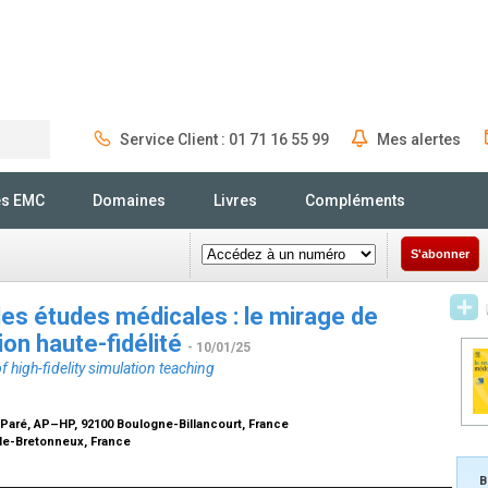
Service Client : 01 71 16 55 99
Mes alertes
Rechercher
és EMC
Domaines
Livres
Compléments
S'abonner
es études médicales : le mirage de
ion haute-fidélité
- 10/01/25
f high-fidelity simulation teaching
Paré, AP–HP, 92100 Boulogne-Billancourt, France
le-Bretonneux, France
B