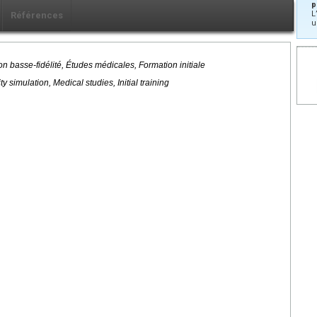
p
L
Références
u
on basse-fidélité, Études médicales, Formation initiale
ty simulation, Medical studies, Initial training