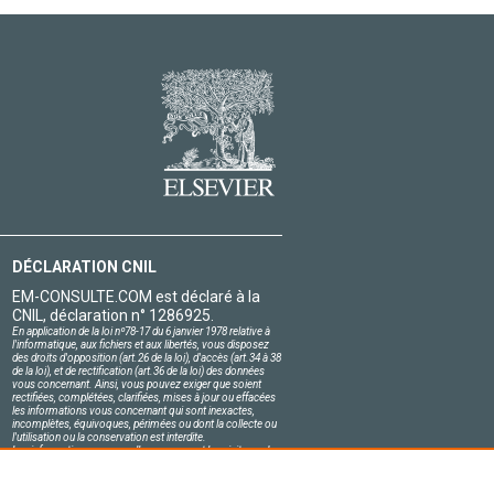
DÉCLARATION CNIL
EM-CONSULTE.COM est déclaré à la
CNIL, déclaration n° 1286925.
En application de la loi nº78-17 du 6 janvier 1978 relative à
l'informatique, aux fichiers et aux libertés, vous disposez
des droits d'opposition (art.26 de la loi), d'accès (art.34 à 38
de la loi), et de rectification (art.36 de la loi) des données
vous concernant. Ainsi, vous pouvez exiger que soient
rectifiées, complétées, clarifiées, mises à jour ou effacées
les informations vous concernant qui sont inexactes,
incomplètes, équivoques, périmées ou dont la collecte ou
l'utilisation ou la conservation est interdite.
Les informations personnelles concernant les visiteurs de
notre site, y compris leur identité, sont confidentielles.
Le responsable du site s'engage sur l'honneur à respecter
les conditions légales de confidentialité applicables en