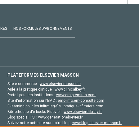
VRES
NOS FORMULES D'ABONNEMENTS
PLATEFORMES ELSEVIER MASSON
Site e-commerce :
www.elsevier-masson.fr
Aide à la pratique clinique :
www.clinicalkey.fr
Portail pour les institutions :
www.em-premium.com
Site d'information sur l'EMC :
emc-info.em-consulte.com
E-learning pour les infirmier(e)s :
pratique-infirmiere.com
Bibliothèque d'e-books Elsevier :
www.elsevierelibrary.fr
Blog special IFSI :
www.generationelsevier.fr
Suivez notre actualité sur notre blog :
www.blog-elsevier-masson.fr
Site d'emploi en santé :
emploisante.com