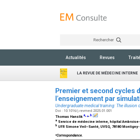
Rechercher
Actualités
Revues
Trait
LA REVUE DE MÉDECINE INTERNE
Premier et second cycles d
l’enseignement par simulat
Undergraduate medical training: The illusion o
Doi : 10.1016/j.revmed.2025.01.001
a
,
⁎
,
b
Thomas Hanslik
a
Service de médecine interne, hôpital Ambroise-
b
UFR Simone Veil–Santé, UVSQ, 78180 Montigny-
⁎
Correspondance.