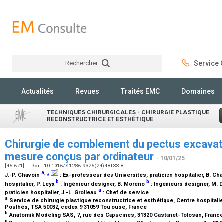
Rechercher
Service C
Rechercher
Actualités
Revues
Traités EMC
Domaines
TECHNIQUES CHIRURGICALES - CHIRURGIE PLASTIQUE
RECONSTRUCTRICE ET ESTHÉTIQUE
Chirurgie de comblement du pectus excavat
mesure conçus par ordinateur
- 10/01/25
[45-671] - Doi : 10.1016/S1286-9325(24)48133-8
a
,
⁎
J.-P. Chavoin
:
Ex-professeur des Universités, praticien hospitalier
, B. Ch
b
b
hospitalier
, P. Leyx
:
Ingénieur designer
, B. Moreno
:
Ingénieurs designer
, M.
a
praticien hospitalier
, J.-L. Grolleau
:
Chef de service
a
Service de chirurgie plastique reconstructrice et esthétique, Centre hospitalie
Poulhès, TSA 50032, cedex 9 31059 Toulouse, France
b
Anatomik Modeling SAS, 7, rue des Capucines, 31320 Castanet-Tolosan, Franc
c