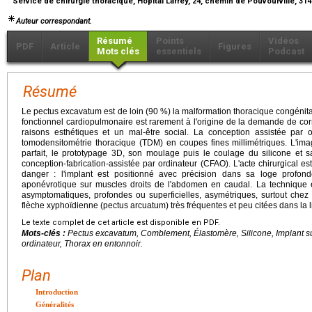
Service de chirurgie thoracique, Hôpital Larrey, 24, chemin de Pouvourville, 3
Auteur correspondant.
Résumé
Points
Vidéos
PDF
Article
Figures
Mots clés
essentiels
Podcast
Résumé
Le pectus excavatum est de loin (90 %) la malformation thoracique congénita
fonctionnel cardiopulmonaire est rarement à l'origine de la demande de cor
raisons esthétiques et un mal-être social. La conception assistée par o
tomodensitométrie thoracique (TDM) en coupes fines millimétriques. L'i
parfait, le prototypage 3D, son moulage puis le coulage du silicone et s
conception-fabrication-assistée par ordinateur (CFAO). L'acte chirurgical es
danger : l'implant est positionné avec précision dans sa loge profond
aponévrotique sur muscles droits de l'abdomen en caudal. La technique 
asymptomatiques, profondes ou superficielles, asymétriques, surtout che
flèche xyphoïdienne (pectus arcuatum) très fréquentes et peu citées dans la li
Le texte complet de cet article est disponible en PDF.
Mots-clés :
Pectus excavatum, Comblement, Élastomère, Silicone, Implant s
ordinateur, Thorax en entonnoir.
Plan
Introduction
Généralités