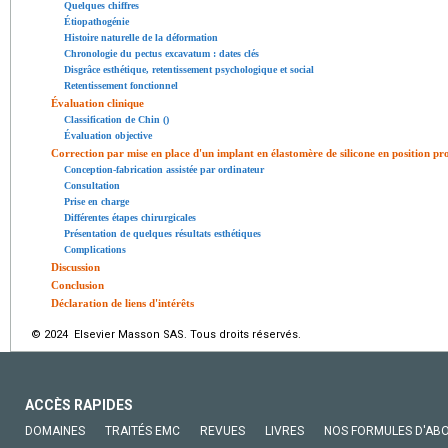
Quelques chiffres
Étiopathogénie
Histoire naturelle de la déformation
Chronologie du pectus excavatum : dates clés
Disgrâce esthétique, retentissement psychologique et social
Retentissement fonctionnel
Évaluation clinique
Classification de Chin ()
Évaluation objective
Correction par mise en place d'un implant en élastomère de silicone en position pr
Conception-fabrication assistée par ordinateur
Consultation
Prise en charge
Différentes étapes chirurgicales
Présentation de quelques résultats esthétiques
Complications
Discussion
Conclusion
Déclaration de liens d'intérêts
© 2024 Elsevier Masson SAS. Tous droits réservés.
ACCÈS RAPIDES
DOMAINES
TRAITÉS EMC
REVUES
LIVRES
NOS FORMULES D'AB