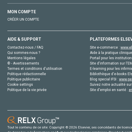
MON COMPTE
CRÉER UN COMPTE
AIDE & SUPPORT
PLATEFORMES ELSE
Contactez-nous / FAQ
Site e-commerce :
www.el
Qui sommes-nous ?
Aide à la pratique clinique
Mentions légales
Portail pour les institution
© - Avertissements
Site d'information sur l'E
Termes et conditions d'utilisation
E-learning pour les infirmi
Politique rédactionnelle
Bibliothèque d'e-books Els
Politique publicitaire
Blog special IFSI :
www.gen
Cookie settings
Suivez notre actualité sur
Politique de la vie privée
Site d'emploi en santé :
e
Tout le contenu de ce site: Copyright © 2026 Elsevier, ses concédants de licence e