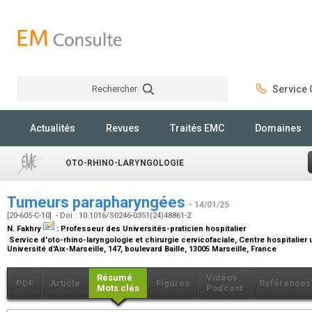
Rechercher
Service C
Rechercher
Actualités
Revues
Traités EMC
Domaines
OTO-RHINO-LARYNGOLOGIE
Tumeurs parapharyngées
- 14/01/25
[20-605-C-10] - Doi : 10.1016/S0246-0351(24)48861-2
N. Fakhry
:
Professeur des Universités-praticien hospitalier
Service d'oto-rhino-laryngologie et chirurgie cervicofaciale, Centre hospitalier
Université d'Aix-Marseille, 147, boulevard Baille, 13005 Marseille, France
Résumé
Vidéos
PDF
Article
Figures
Références
Mots clés
Podcast