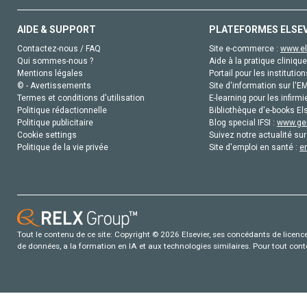
AIDE & SUPPORT
PLATEFORMES ELSE
Contactez-nous / FAQ
Site e-commerce :
www.el
Qui sommes-nous ?
Aide à la pratique clinique
Mentions légales
Portail pour les institution
© - Avertissements
Site d'information sur l'E
Termes et conditions d'utilisation
E-learning pour les infirmi
Politique rédactionnelle
Bibliothèque d'e-books Els
Politique publicitaire
Blog special IFSI :
www.gen
Cookie settings
Suivez notre actualité sur
Politique de la vie privée
Site d'emploi en santé :
e
Tout le contenu de ce site: Copyright © 2026 Elsevier, ses concédants de licence e
de données, a la formation en IA et aux technologies similaires. Pour tout con