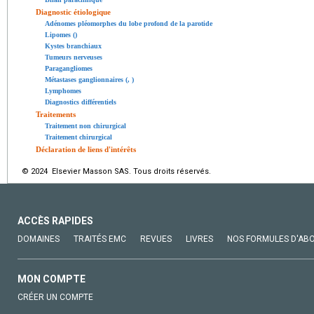
Diagnostic étiologique
Adénomes pléomorphes du lobe profond de la parotide
Lipomes ()
Kystes branchiaux
Tumeurs nerveuses
Paragangliomes
Métastases ganglionnaires (, )
Lymphomes
Diagnostics différentiels
Traitements
Traitement non chirurgical
Traitement chirurgical
Déclaration de liens d'intérêts
© 2024 Elsevier Masson SAS. Tous droits réservés.
ACCÈS RAPIDES
DOMAINES
TRAITÉS EMC
REVUES
LIVRES
NOS FORMULES D'AB
MON COMPTE
CRÉER UN COMPTE