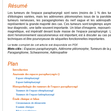
Résumé
Les tumeurs de l'espace parapharyngé sont rares (moins de 1 % des tume
d'étiologies variées, mais les adénomes pléomorphes issus de la parotide
tumeurs nerveuses, les paragangliomes du nerf vague et les adénopathi
représentent la grande majorité des cas. Ces tumeurs sont longtemps asym
leur diagnostic, une taille souvent importante. Un bilan d'imagerie, reposan
magnétique, est impératif devant toute masse de l'espace parapharyngé. L
dont l'environnement vasculonerveux est important, est à discuter au cas par
techniques et être pourvoyeuse de séquelles fonctionnelles importantes.
Le texte complet de cet article est disponible en PDF.
Mots-clés :
Espaces parapharyngés, Adénome pléomorphe, Tumeurs de la p
Paragangliome, Schwannome, Adénopathie
Plan
Introduction
Anatomie des espaces parapharyngés ()
Espace rétropharyngé
Espace latéropharyngé
Histopathologie des tumeurs de l'espace parapharyngé
Tumeurs de l'espace rétropharyngé
Tumeurs de l'espace latéropharyngé
Étude clinique et bilan
Circonstances de découverte
Examen clinique
Bilan paraclinique