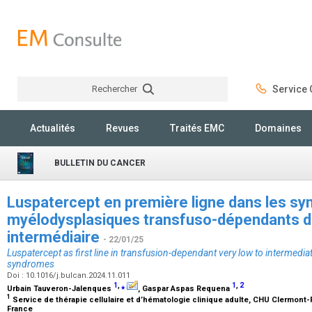
Rechercher
Service C
Rechercher
Actualités
Revues
Traités EMC
Domaines
BULLETIN DU CANCER
Luspatercept en première ligne dans les s
myélodysplasiques transfuso-dépendants de 
intermédiaire
- 22/01/25
Luspatercept as first line in transfusion-dependant very low to intermedia
syndromes
Doi : 10.1016/j.bulcan.2024.11.011
1
,
⁎
1
,
2
Urbain Tauveron-Jalenques
, Gaspar Aspas Requena
1
Service de thérapie cellulaire et d’hématologie clinique adulte, CHU Clermont-F
France