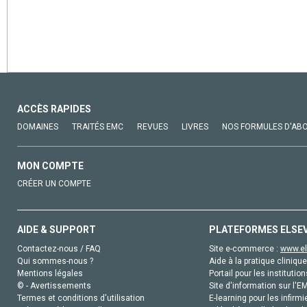
ACCÈS RAPIDES
DOMAINES
TRAITÉS EMC
REVUES
LIVRES
NOS FORMULES D'AB
MON COMPTE
CRÉER UN COMPTE
AIDE & SUPPORT
PLATEFORMES ELSE
Contactez-nous / FAQ
Site e-commerce :
www.el
Qui sommes-nous ?
Aide à la pratique clinique
Mentions légales
Portail pour les institution
© - Avertissements
Site d'information sur l'E
Termes et conditions d'utilisation
E-learning pour les infirmi