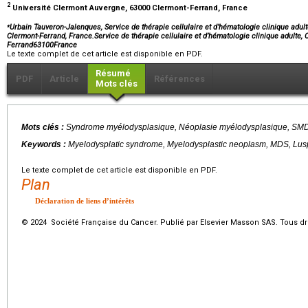
2
Université Clermont Auvergne, 63000 Clermont-Ferrand, France
⁎
Urbain Tauveron-Jalenques, Service de thérapie cellulaire et d’hématologie clinique adul
Clermont-Ferrand, France.Service de thérapie cellulaire et d’hématologie clinique adulte,
Ferrand63100France
Le texte complet de cet article est disponible en PDF.
Résumé
PDF
Article
Références
Mots clés
Mots clés :
Syndrome myélodysplasique, Néoplasie myélodysplasique, SMD,
Keywords :
Myelodysplatic syndrome, Myelodysplastic neoplasm, MDS, Lusp
Le texte complet de cet article est disponible en PDF.
Plan
Déclaration de liens d’intérêts
© 2024 Société Française du Cancer. Publié par Elsevier Masson SAS. Tous dro