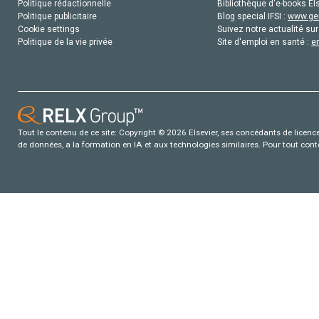
Politique rédactionnelle
Bibliothèque d'e-books Els
Politique publicitaire
Blog special IFSI :
www.gen
Cookie settings
Suivez notre actualité sur
Politique de la vie privée
Site d'emploi en santé :
e
Tout le contenu de ce site: Copyright © 2026 Elsevier, ses concédants de licence e
de données, a la formation en IA et aux technologies similaires. Pour tout con