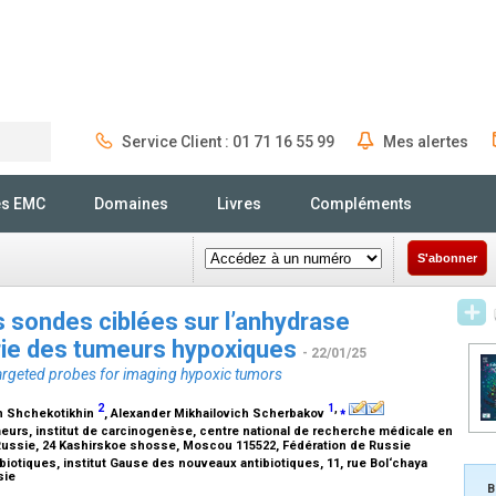
Service Client : 01 71 16 55 99
Mes alertes
Rechercher
és EMC
Domaines
Livres
Compléments
S'abonner
 sondes ciblées sur l’anhydrase
erie des tumeurs hypoxiques
- 22/01/25
rgeted probes for imaging hypoxic tumors
2
1
,
⁎
ch Shchekotikhin
, Alexander Mikhailovich Scherbakov
urs, institut de carcinogenèse, centre national de recherche médicale en
e Russie, 24 Kashirskoe shosse, Moscou 115522, Fédération de Russie
iotiques, institut Gause des nouveaux antibiotiques, 11, rue Bol‘chaya
sie
B