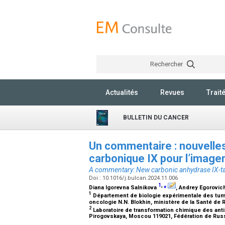
Rechercher
Actualités
Revues
Trait
BULLETIN DU CANCER
Un commentaire : nouvelles
carbonique IX pour l’imag
A commentary: New carbonic anhydrase IX-ta
Doi : 10.1016/j.bulcan.2024.11.006
1
,
⁎
Diana Igorevna Salnikova
, Andrey Egorovi
1
Département de biologie expérimentale des tume
oncologie N.N. Blokhin, ministère de la Santé d
2
Laboratoire de transformation chimique des antib
Pirogovskaya, Moscou 119021, Fédération de Rus