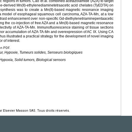
c regions in tumors. Cao et al. combined acetazolamide (AZA) to target
ne-derived Mn(II)-ethylenediaminetetraacetic acid chelates (TyEDTA) on
his synthesis was to create a Mn(II)-based magnetic resonance imaging
 model of esophageal squamous cell carcinoma, AZA-TA-Mn, at a low
trast enhancement over non-specific Gd-diethylenetriaminepentaacetic
ing the co-injection of free AZA and a Mn(II)-based magnetic resonance
lectivity of AZA-TA-Mn. Immunofluorescence staining of tissue sections
umor accumulation of AZA-TA-Mn and overexpression of AC IX. Using CA
hus illustrated a practical strategy for the development of novel imaging
r of interest.
en PDF.
ur, Hypoxie, Tumeurs solides, Senseurs biologiques
 Hypoxia, Solid tumors, Biological sensors
r Elsevier Masson SAS. Tous droits réservés.