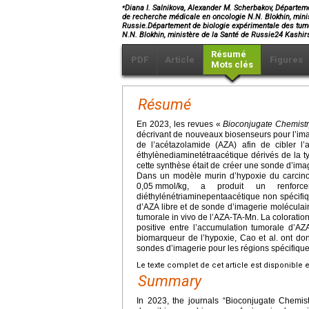
⁎
Diana I. Salnikova, Alexander M. Scherbakov, Départeme
de recherche médicale en oncologie N.N. Blokhin, mini
Russie.Département de biologie expérimentale des tume
N.N. Blokhin, ministère de la Santé de Russie24 Kas
Résumé
PDF
Article
Figures
Mots clés
Résumé
En 2023, les revues «
Bioconjugate Chemist
décrivant de nouveaux biosenseurs pour l’ima
de l’acétazolamide (AZA) afin de cibler l
éthylènediaminetétraacétique dérivés de la tyr
cette synthèse était de créer une sonde d’i
Dans un modèle murin d’hypoxie du carcin
0,05
mmol/kg, a produit un renforce
diéthylénétriaminepentaacétique non spécifiq
d’AZA libre et de sonde d’imagerie moléculai
tumorale in vivo de l’AZA-TA-Mn. La coloratio
positive entre l’accumulation tumorale d’A
biomarqueur de l’hypoxie, Cao et al. ont don
sondes d’imagerie pour les régions spécifique
Le texte complet de cet article est disponible 
Summary
In 2023, the journals “Bioconjugate Chemis