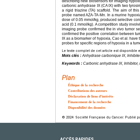
describing new biosensors for imaging hypoxi
carbonic anhydrase IX (CA IX) with two tyrosi
a rigid triazine (TA) scaffold. The aim of t
probe named AZA-TA-Mn. In a murine hypoxia
dose of 0.05
mmol/kg, produced selective con
acid (0.1
mmol/kg). A competition study involv
imaging probe confirmed the in vivo tumor se
confirmed the positive correlation between t
IX as a biomarker of hypoxia, Cao et al. have t
probes for specific regions of hypoxia in a tumo
Le texte complet de cet article est disponible 
Mots clés :
Anhydrase carbonique IX, Inhibite
Keywords :
Carbonic anhydrase IX, Inhibitor,
Plan
Éthique de la recherche
Contributions des auteurs
Déclaration de liens d’intérêts
Financement de la recherche
Disponibilité des données
© 2024 Société Française du Cancer. Publié pa
ACCÈS RAPIDES