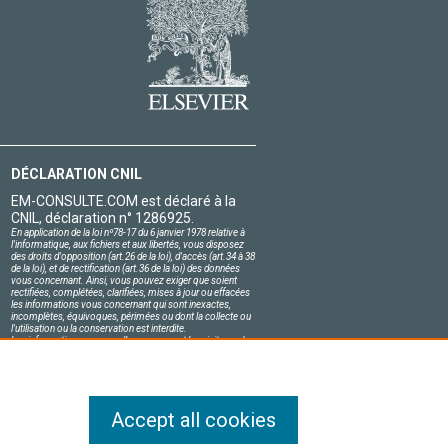
DÉCLARATION CNIL
EM-CONSULTE.COM est déclaré à la
CNIL, déclaration n° 1286925.
En application de la loi nº78-17 du 6 janvier 1978 relative à
l'informatique, aux fichiers et aux libertés, vous disposez
des droits d'opposition (art.26 de la loi), d'accès (art.34 à 38
de la loi), et de rectification (art.36 de la loi) des données
vous concernant. Ainsi, vous pouvez exiger que soient
rectifiées, complétées, clarifiées, mises à jour ou effacées
les informations vous concernant qui sont inexactes,
incomplètes, équivoques, périmées ou dont la collecte ou
l'utilisation ou la conservation est interdite.
Les informations personnelles concernant les visiteurs de
notre site, y compris leur identité, sont confidentielles.
Le responsable du site s'engage sur l'honneur à respecter
les conditions légales de confidentialité applicables en
France et à ne pas divulguer ces informations à des tiers.
Accept all cookies