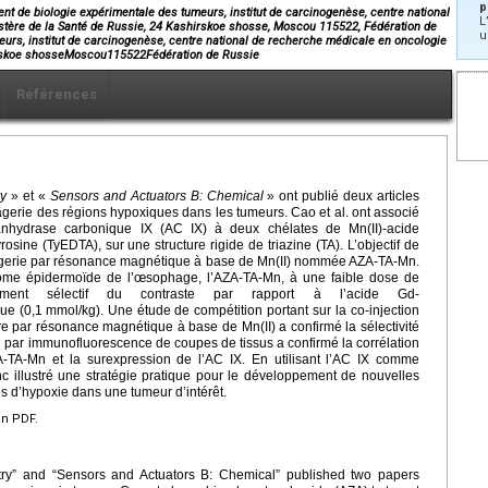
p
nt de biologie expérimentale des tumeurs, institut de carcinogenèse, centre national
L
stère de la Santé de Russie, 24 Kashirskoe shosse, Moscou 115522, Fédération de
u
urs, institut de carcinogenèse, centre national de recherche médicale en oncologie
hirskoe shosseMoscou115522Fédération de Russie
Références
ry
» et «
Sensors and Actuators B: Chemical
» ont publié deux articles
gerie des régions hypoxiques dans les tumeurs. Cao et al. ont associé
’anhydrase carbonique IX (AC IX) à deux chélates de Mn(II)-acide
osine (TyEDTA), sur une structure rigide de triazine (TA). L’objectif de
magerie par résonance magnétique à base de Mn(II) nommée AZA-TA-Mn.
ome épidermoïde de l’œsophage, l’AZA-TA-Mn, à une faible dose de
ment sélectif du contraste par rapport à l’acide Gd-
ue (0,1
mmol/kg). Une étude de compétition portant sur la co-injection
re par résonance magnétique à base de Mn(II) a confirmé la sélectivité
n par immunofluorescence de coupes de tissus a confirmé la corrélation
ZA-TA-Mn et la surexpression de l’AC IX. En utilisant l’AC IX comme
c illustré une stratégie pratique pour le développement de nouvelles
s d’hypoxie dans une tumeur d’intérêt.
en PDF.
try” and “Sensors and Actuators B: Chemical” published two papers