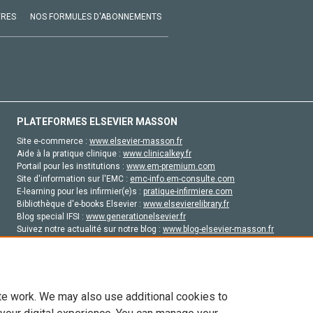
VRES
NOS FORMULES D'ABONNEMENTS
PLATEFORMES ELSEVIER MASSON
Site e-commerce :
www.elsevier-masson.fr
Aide à la pratique clinique :
www.clinicalkey.fr
Portail pour les institutions :
www.em-premium.com
Site d'information sur l'EMC :
emc-info.em-consulte.com
E-learning pour les infirmier(e)s :
pratique-infirmiere.com
Bibliothèque d'e-books Elsevier :
www.elsevierelibrary.fr
Blog special IFSI :
www.generationelsevier.fr
Suivez notre actualité sur notre blog :
www.blog-elsevier-masson.fr
Site d'emploi en santé :
emploisante.com
te work. We may also use additional cookies to