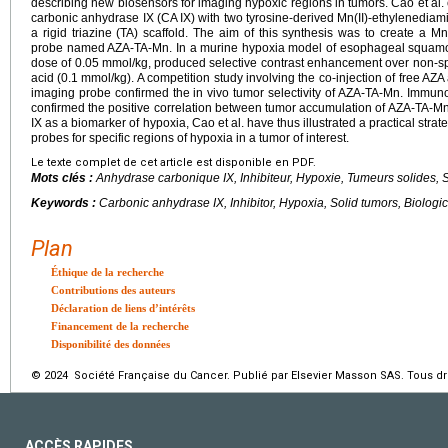
describing new biosensors for imaging hypoxic regions in tumors. Cao et al
carbonic anhydrase IX (CA IX) with two tyrosine-derived Mn(II)-ethylenediam
a rigid triazine (TA) scaffold. The aim of this synthesis was to create a 
probe named AZA-TA-Mn. In a murine hypoxia model of esophageal squamou
dose of 0.05
mmol/kg, produced selective contrast enhancement over non-sp
acid (0.1
mmol/kg). A competition study involving the co-injection of free A
imaging probe confirmed the in vivo tumor selectivity of AZA-TA-Mn. Immuno
confirmed the positive correlation between tumor accumulation of AZA-TA-M
IX as a biomarker of hypoxia, Cao et al. have thus illustrated a practical str
probes for specific regions of hypoxia in a tumor of interest.
Le texte complet de cet article est disponible en PDF.
Mots clés :
Anhydrase carbonique IX, Inhibiteur, Hypoxie, Tumeurs solides,
Keywords :
Carbonic anhydrase IX, Inhibitor, Hypoxia, Solid tumors, Biologi
Plan
Éthique de la recherche
Contributions des auteurs
Déclaration de liens d’intérêts
Financement de la recherche
Disponibilité des données
© 2024 Société Française du Cancer. Publié par Elsevier Masson SAS. Tous dro
ACCÈS RAPIDES