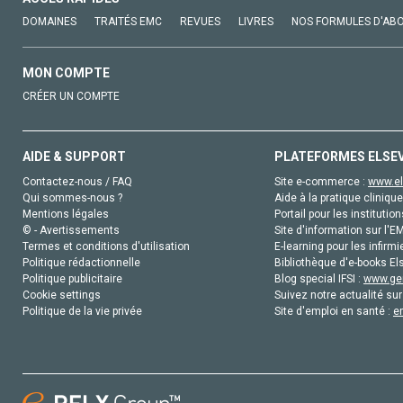
DOMAINES
TRAITÉS EMC
REVUES
LIVRES
NOS FORMULES D'AB
MON COMPTE
CRÉER UN COMPTE
AIDE & SUPPORT
PLATEFORMES ELSE
Contactez-nous / FAQ
Site e-commerce :
www.el
Qui sommes-nous ?
Aide à la pratique clinique
Mentions légales
Portail pour les institution
© - Avertissements
Site d'information sur l'E
Termes et conditions d'utilisation
E-learning pour les infirmi
Politique rédactionnelle
Bibliothèque d'e-books Els
Politique publicitaire
Blog special IFSI :
www.gen
Cookie settings
Suivez notre actualité sur
Politique de la vie privée
Site d'emploi en santé :
e