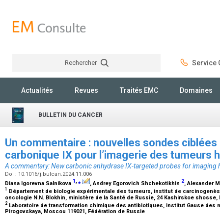
Rechercher
Service C
Rechercher
Actualités
Revues
Traités EMC
Domaines
BULLETIN DU CANCER
Un commentaire : nouvelles sondes ciblées 
carbonique IX pour l’imagerie des tumeurs
A commentary: New carbonic anhydrase IX-targeted probes for imaging 
Doi : 10.1016/j.bulcan.2024.11.006
1
,
⁎
2
Diana Igorevna Salnikova
, Andrey Egorovich Shchekotikhin
, Alexander 
1
Département de biologie expérimentale des tumeurs, institut de carcinogenès
oncologie N.N. Blokhin, ministère de la Santé de Russie, 24 Kashirskoe shosse
2
Laboratoire de transformation chimique des antibiotiques, institut Gause des n
Pirogovskaya, Moscou 119021, Fédération de Russie