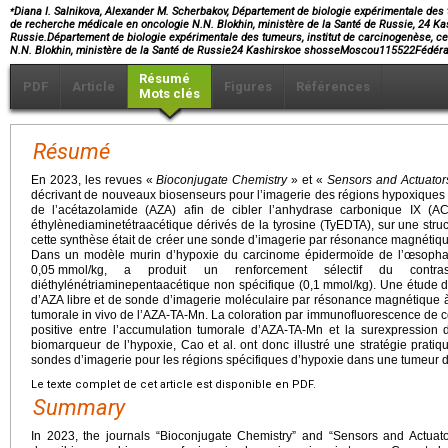
⁎
Diana I. Salnikova, Alexander M. Scherbakov, Département de biologie expérimentale des t
de recherche médicale en oncologie N.N. Blokhin, ministère de la Santé de Russie, 24 K
Russie.Département de biologie expérimentale des tumeurs, institut de carcinogenèse, c
N.N. Blokhin, ministère de la Santé de Russie24 Kashirskoe shosseMoscou115522Fédéra
Résumé
PDF
Article
Figures
Références
Mots clés
Résumé
En 2023, les revues «
Bioconjugate Chemistry
» et «
Sensors and Actuator
décrivant de nouveaux biosenseurs pour l’imagerie des régions hypoxiques d
de l’acétazolamide (AZA) afin de cibler l’anhydrase carbonique IX (A
éthylènediaminetétraacétique dérivés de la tyrosine (TyEDTA), sur une structu
cette synthèse était de créer une sonde d’imagerie par résonance magnéti
Dans un modèle murin d’hypoxie du carcinome épidermoïde de l’œsophag
0,05
mmol/kg, a produit un renforcement sélectif du contr
diéthylénétriaminepentaacétique non spécifique (0,1
mmol/kg). Une étude de
d’AZA libre et de sonde d’imagerie moléculaire par résonance magnétique à 
tumorale in vivo de l’AZA-TA-Mn. La coloration par immunofluorescence de co
positive entre l’accumulation tumorale d’AZA-TA-Mn et la surexpression 
biomarqueur de l’hypoxie, Cao et al. ont donc illustré une stratégie prat
sondes d’imagerie pour les régions spécifiques d’hypoxie dans une tumeur d’
Le texte complet de cet article est disponible en PDF.
Summary
In 2023, the journals “Bioconjugate Chemistry” and “Sensors and Actuat