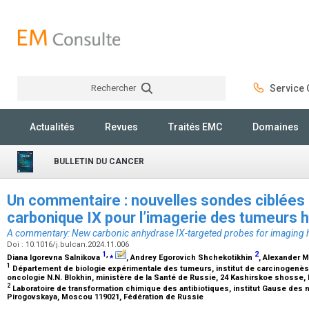
Rechercher
Service C
Rechercher
Actualités
Revues
Traités EMC
Domaines
BULLETIN DU CANCER
Un commentaire : nouvelles sondes ciblées 
carbonique IX pour l’imagerie des tumeurs
A commentary: New carbonic anhydrase IX-targeted probes for imaging 
Doi : 10.1016/j.bulcan.2024.11.006
1
,
⁎
2
Diana Igorevna Salnikova
, Andrey Egorovich Shchekotikhin
, Alexander 
1
Département de biologie expérimentale des tumeurs, institut de carcinogenès
oncologie N.N. Blokhin, ministère de la Santé de Russie, 24 Kashirskoe shosse
2
Laboratoire de transformation chimique des antibiotiques, institut Gause des n
Pirogovskaya, Moscou 119021, Fédération de Russie