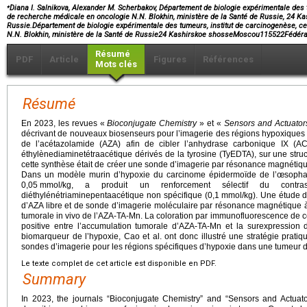
⁎
Diana I. Salnikova, Alexander M. Scherbakov, Département de biologie expérimentale des t
de recherche médicale en oncologie N.N. Blokhin, ministère de la Santé de Russie, 24 K
Russie.Département de biologie expérimentale des tumeurs, institut de carcinogenèse, c
N.N. Blokhin, ministère de la Santé de Russie24 Kashirskoe shosseMoscou115522Fédéra
Résumé
PDF
Article
Figures
Références
Mots clés
Résumé
En 2023, les revues «
Bioconjugate Chemistry
» et «
Sensors and Actuator
décrivant de nouveaux biosenseurs pour l’imagerie des régions hypoxiques d
de l’acétazolamide (AZA) afin de cibler l’anhydrase carbonique IX (A
éthylènediaminetétraacétique dérivés de la tyrosine (TyEDTA), sur une structu
cette synthèse était de créer une sonde d’imagerie par résonance magnéti
Dans un modèle murin d’hypoxie du carcinome épidermoïde de l’œsophag
0,05
mmol/kg, a produit un renforcement sélectif du contr
diéthylénétriaminepentaacétique non spécifique (0,1
mmol/kg). Une étude de
d’AZA libre et de sonde d’imagerie moléculaire par résonance magnétique à 
tumorale in vivo de l’AZA-TA-Mn. La coloration par immunofluorescence de co
positive entre l’accumulation tumorale d’AZA-TA-Mn et la surexpression 
biomarqueur de l’hypoxie, Cao et al. ont donc illustré une stratégie prat
sondes d’imagerie pour les régions spécifiques d’hypoxie dans une tumeur d’
Le texte complet de cet article est disponible en PDF.
Summary
In 2023, the journals “Bioconjugate Chemistry” and “Sensors and Actuat