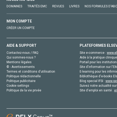
DOMAINES
TRAITÉS EMC
REVUES
LIVRES
NOS FORMULES D'AB
MON COMPTE
CRÉER UN COMPTE
AIDE & SUPPORT
PLATEFORMES ELSE
Contactez-nous / FAQ
Site e-commerce :
www.el
Qui sommes-nous ?
Aide à la pratique clinique
Mentions légales
Portail pour les institution
© - Avertissements
Site d'information sur l'E
Termes et conditions d'utilisation
E-learning pour les infirmi
Politique rédactionnelle
Bibliothèque d'e-books Els
Politique publicitaire
Blog special IFSI :
www.gen
Cookie settings
Suivez notre actualité sur
Politique de la vie privée
Site d'emploi en santé :
e