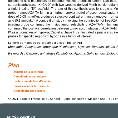
describing new biosensors for imaging hypoxic regions in tumors. Cao et al
carbonic anhydrase IX (CA IX) with two tyrosine-derived Mn(II)-ethylenediam
a rigid triazine (TA) scaffold. The aim of this synthesis was to create a 
probe named AZA-TA-Mn. In a murine hypoxia model of esophageal squamou
dose of 0.05
mmol/kg, produced selective contrast enhancement over non-sp
acid (0.1
mmol/kg). A competition study involving the co-injection of free A
imaging probe confirmed the in vivo tumor selectivity of AZA-TA-Mn. Immuno
confirmed the positive correlation between tumor accumulation of AZA-TA-M
IX as a biomarker of hypoxia, Cao et al. have thus illustrated a practical str
probes for specific regions of hypoxia in a tumor of interest.
Le texte complet de cet article est disponible en PDF.
Mots clés :
Anhydrase carbonique IX, Inhibiteur, Hypoxie, Tumeurs solides,
Keywords :
Carbonic anhydrase IX, Inhibitor, Hypoxia, Solid tumors, Biologi
Plan
Éthique de la recherche
Contributions des auteurs
Déclaration de liens d’intérêts
Financement de la recherche
Disponibilité des données
© 2024 Société Française du Cancer. Publié par Elsevier Masson SAS. Tous dro
ACCÈS RAPIDES