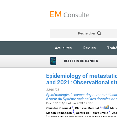
Rechercher
Actualités
Revues
Trait
BULLETIN DU CANCER
Epidemiology of metastati
and 2021: Observational st
22/01/25
Épidémiologie du cancer du poumon métastati
à partir du Système national des données de 
Doi : 10.1016/j.bulcan.2024.12.007
1
2
,
⁎
Christos Chouaid
, Clarisse Marchal
, Mar
2
4
Manon Belhassen
, Gérard de Pouvourville
, Je
1
Service de pneumologie, centre hospitalier inte