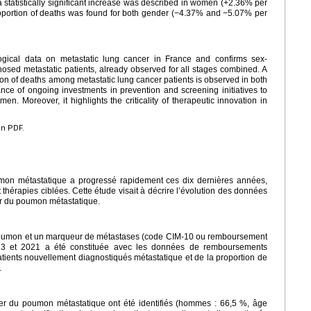
statistically significant increase was described in women (+2.36% per
roportion of deaths was found for both gender (−4.37% and −5.07% per
ogical data on metastatic lung cancer in France and confirms sex-
gnosed metastatic patients, already observed for all stages combined. A
rtion of deaths among metastatic lung cancer patients is observed in both
nce of ongoing investments in prevention and screening initiatives to
n. Moreover, it highlights the criticality of therapeutic innovation in
en PDF.
umon métastatique a progressé rapidement ces dix dernières années,
hérapies ciblées. Cette étude visait à décrire l’évolution des données
r du poumon métastatique.
poumon et un marqueur de métastases (code CIM-10 ou remboursement
3 et 2021 a été constituée avec les données de remboursements
atients nouvellement diagnostiqués métastatique et de la proportion de
.
cer du poumon métastatique ont été identifiés (hommes : 66,5 %, âge