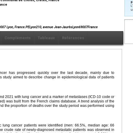
p
rance
L
u
69007 Lyon, France.PELyon210, avenue Jean-JaurèsLyon69007France
Compléments
Tableaux
Références
ancer has progressed quickly over the last decade, mainly due to
s study aimed to describe change in epidemiological data of patients
 and 2021 with lung cancer and a marker of metastases (ICD-10 code or
) was built from the French claims database. A trend analysis of the
and the proportion of deaths over the study period was performed using
 lung cancer patients were identified (men: 66.5%, median age: 66
n the crude rate of newly-diagnosed metastatic patients was observed in