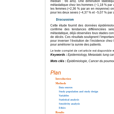
médian : 66 ans). Une diminution statistiq
métastatique chez les hommes (−1,18 % par a
les femmes (+2,36 % par an en moyenne) ont
pour les deux sexes (−4,37 % et −5,07 % par
Discussion
Cette étude fournit des données épidémiolo
confirme des tendances différenciées sel
métastatique, déjà observées tous stades conf
de décès. Ces résultats soulignent l’importa
pour inverser l’évolution de l’incidence chez
pour améliorer la survie des patients.
Le texte complet de cet article est disponible 
Keywords :
Epidemiology, Metastatic lung can
Mots clés :
Épidémiologie, Cancer du poumon
Plan
Introduction
Methods
Data sources
Study population and study design
Variables
Statistical analysis
Sensitivity analysis
Ethics
Results