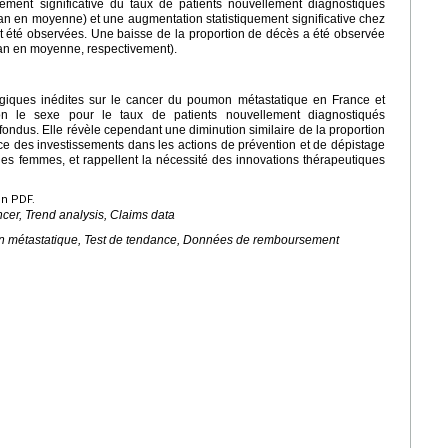
uement significative du taux de patients nouvellement diagnostiqués
n en moyenne) et une augmentation statistiquement significative chez
 été observées. Une baisse de la proportion de décès a été observée
 an en moyenne, respectivement).
giques inédites sur le cancer du poumon métastatique en France et
on le sexe pour le taux de patients nouvellement diagnostiqués
ondus. Elle révèle cependant une diminution similaire de la proportion
nce des investissements dans les actions de prévention et de dépistage
 les femmes, et rappellent la nécessité des innovations thérapeutiques
en PDF.
cer, Trend analysis, Claims data
 métastatique, Test de tendance, Données de remboursement