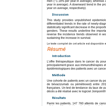
men (−1.18% per year in average), whereas a 
year in average). A downward trend in the p
year on average, respectively).
Discussion
This study provides unpublished epidemiol
differentiated trends in the rate of newly-dia
statistically significant decrease in the propo
genders. These results underline the importa
reverse the incidence trends observed in wome
sustaining the increase in survival.
Le texte complet de cet article est disponible 
Résumé
Introduction
L’offre thérapeutique dans le cancer du po
principalement grace aux immunothérapies et t
épidémiologiques des patients avec un cance
Méthode
Une cohorte de patients avec un cancer du 
de bévacizumab ou pémétrexed) entre 201
françaises. Un test de tendance du taux de p
décès a été réalisé avec le logiciel Joinpoint®
Résultats
Parmi les patients, 147 760 atteints de can