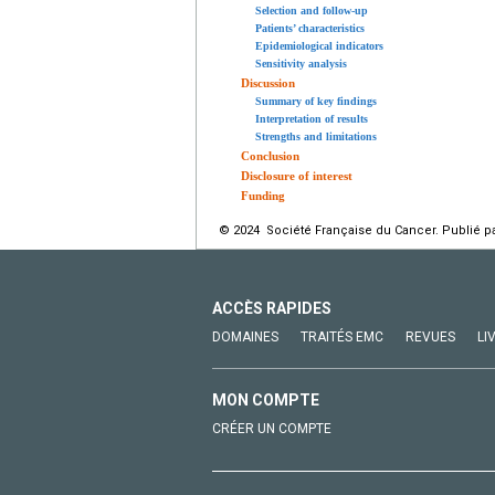
Selection and follow-up
Patients’ characteristics
Epidemiological indicators
Sensitivity analysis
Discussion
Summary of key findings
Interpretation of results
Strengths and limitations
Conclusion
Disclosure of interest
Funding
© 2024 Société Française du Cancer. Publié pa
ACCÈS RAPIDES
DOMAINES
TRAITÉS EMC
REVUES
LI
MON COMPTE
CRÉER UN COMPTE