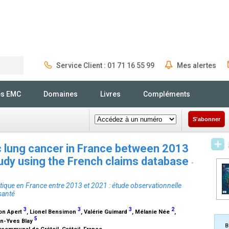
Service Client : 01 71 16 55 99
Mes alertes
Rechercher
és EMC
Domaines
Livres
Compléments
S'abonner
c lung cancer in France between 2013
udy using the French claims database
-
que en France entre 2013 et 2021 : étude observationnelle
santé
3
3
3
2
ion Apert
, Lionel Bensimon
, Valérie Guimard
, Mélanie Née
,
5
an-Yves Blay
B
rcommunal de Créteil, Créteil, France