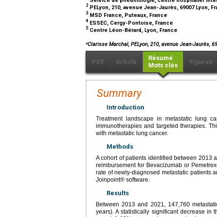
2
PELyon, 210, avenue Jean-Jaurès, 69007 Lyon, F
3
MSD France, Puteaux, France
4
ESSEC, Cergy-Pontoise, France
5
Centre Léon-Bérard, Lyon, France
⁎
Clarisse Marchal, PELyon, 210, avenue Jean-Jaurès, 
Résumé
PDF
Article
Figures
Mots clés
Summary
Introduction
Treatment landscape in metastatic lung c
immunotherapies and targeted therapies. Thi
with metastatic lung cancer.
Methods
A cohort of patients identified between 2013
reimbursement for Bevacizumab or Pemetrexed
rate of newly-diagnosed metastatic patients 
Joinpoint® software.
Results
Between 2013 and 2021, 147,760 metastatic
years). A statistically significant decrease i