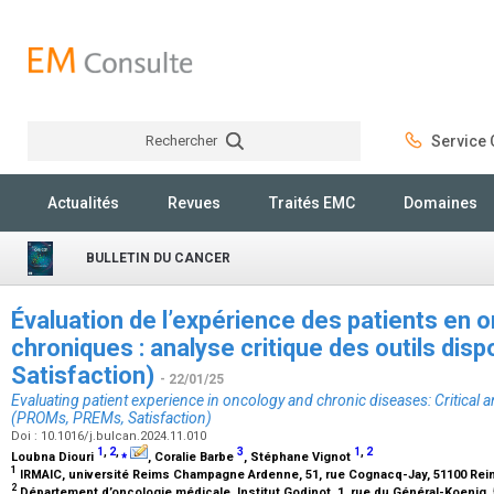
Rechercher
Service C
Rechercher
Actualités
Revues
Traités EMC
Domaines
BULLETIN DU CANCER
Évaluation de l’expérience des patients en 
chroniques : analyse critique des outils di
Satisfaction)
- 22/01/25
Evaluating patient experience in oncology and chronic diseases: Critical an
(PROMs, PREMs, Satisfaction)
Doi : 10.1016/j.bulcan.2024.11.010
1
,
2
,
⁎
3
1
,
2
Loubna Diouri
, Coralie Barbe
, Stéphane Vignot
1
IRMAIC, université Reims Champagne Ardenne, 51, rue Cognacq-Jay, 51100 Rei
2
Département d’oncologie médicale, Institut Godinot, 1, rue du Général-Koenig,