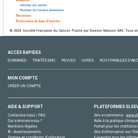
Sélection des articles
Résultats de l’analyse thématique
Discussion
Déclaration de liens d’intérêts
© 2024 Société Française du Cancer. Publié par Elsevier Masson SAS. Tous dro
ACCÈS RAPIDES
DOMAINES
TRAITÉS EMC
REVUES
LIVRES
NOS FORMULES D'AB
MON COMPTE
CRÉER UN COMPTE
AIDE & SUPPORT
PLATEFORMES ELSE
Contactez-nous / FAQ
Site e-commerce :
www.el
Qui sommes-nous ?
Aide à la pratique clinique
Mentions légales
Portail pour les institution
© - Avertissements
Site d'information sur l'E
Termes et conditions d'utilisation
E-learning pour les infirmi