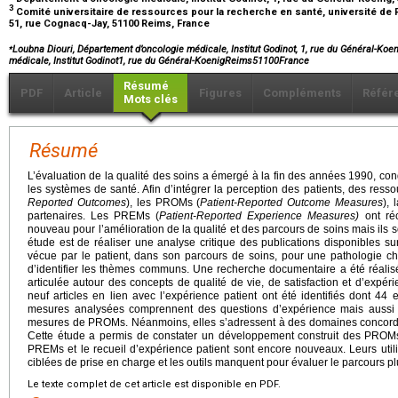
3
Comité universitaire de ressources pour la recherche en santé, université 
51, rue Cognacq-Jay, 51100 Reims, France
⁎
Loubna Diouri, Département d’oncologie médicale, Institut Godinot, 1, rue du Général-Ko
médicale, Institut Godinot1, rue du Général-KoenigReims51100France
Résumé
PDF
Article
Figures
Compléments
Référ
Mots clés
Résumé
L’évaluation de la qualité des soins a émergé à la fin des années 1990, con
les systèmes de santé. Afin d’intégrer la perception des patients, des resso
Reported Outcomes
), les PROMs (
Patient-Reported Outcome Measures
), 
partenaires. Les PREMs (
Patient-Reported Experience Measures)
ont ré
nouveau pour l’amélioration de la qualité et des parcours de soins mais ils 
étude est de réaliser une analyse critique des publications disponibles sur
vécue par le patient, dans son parcours de soins, pour une pathologie c
d’identifier les thèmes communs. Une recherche documentaire a été réalis
articulée autour des concepts de qualité de vie, de satisfaction et d’expéri
neuf articles en lien avec l’expérience patient ont été identifiés dont 44
mesures analysées comprennent des questions d’expérience mais aussi d
mesures de PROMs. Néanmoins, elles s’adressent à des domaines concordant
Cette étude a permis de constater un développement construit des PROMs e
PREMs et le recueil d’expérience patient sont encore nouveaux. Leurs utili
ciblées de prise en charge et les outils manquent pour évaluer le parcours p
Le texte complet de cet article est disponible en PDF.