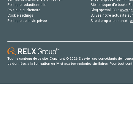
Politique rédactionnelle
Bibliothèque d'e-books Els
Politique publicitaire
Blog special IFSI :
www.gen
Cookie settings
Suivez notre actualité sur
Politique de la vie privée
Site d'emploi en santé :
e
Tout le contenu de ce site: Copyright © 2026 Elsevier, ses concédants de licence e
de données, a la formation en IA et aux technologies similaires. Pour tout con