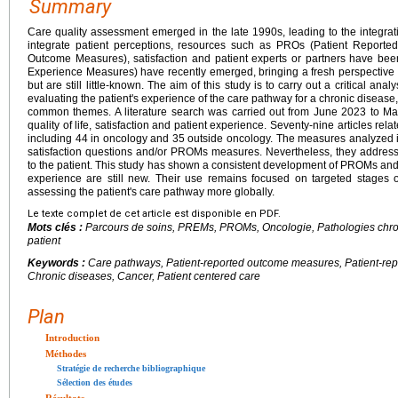
Summary
Care quality assessment emerged in the late 1990s, leading to the integrat
integrate patient perceptions, resources such as PROs (Patient Report
Outcome Measures), satisfaction and patient experts or partners have b
Experience Measures) have recently emerged, bringing a fresh perspective 
but are still little-known. The aim of this study is to carry out a critical anal
evaluating the patient's experience of the care pathway for a chronic disease,
common themes. A literature search was carried out from June 2023 to Mar
quality of life, satisfaction and patient experience. Seventy-nine articles rela
including 44 in oncology and 35 outside oncology. The measures analyzed 
satisfaction questions and/or PROMs measures. Nevertheless, they address
to the patient. This study has shown a consistent development of PROMs and
experience are still new. Their use remains focused on targeted stages of
assessing the patient's care pathway more globally.
Le texte complet de cet article est disponible en PDF.
Mots clés :
Parcours de soins, PREMs, PROMs, Oncologie, Pathologies chron
patient
Keywords :
Care pathways, Patient-reported outcome measures, Patient-re
Chronic diseases, Cancer, Patient centered care
Plan
Introduction
Méthodes
Stratégie de recherche bibliographique
Sélection des études
Résultats