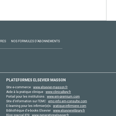
VRES
NOS FORMULES D'ABONNEMENTS
PLATEFORMES ELSEVIER MASSON
Site e-commerce :
www.elsevier-masson.fr
Aide à la pratique clinique :
www.clinicalkey.fr
Portail pour les institutions :
www.em-premium.com
Site d'information sur l'EMC :
emc-info.em-consulte.com
E-learning pour les infirmier(e)s :
pratique-infirmiere.com
Bibliothèque d'e-books Elsevier :
www.elsevierelibrary.fr
Blog special IFSI :
www.generationelsevier.fr