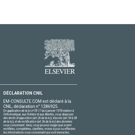
DÉCLARATION CNIL
EM-CONSULTE.COM est déclaré à la
CNIL, déclaration n° 1286925.
En application de la loi nº78-17 du 6 janvier 1978 relative à
l'informatique, aux fichiers et aux libertés, vous disposez
des droits d'opposition (art.26 de la loi), d'accès (art.34 à 38
de la loi), et de rectification (art.36 de la loi) des données
vous concernant. Ainsi, vous pouvez exiger que soient
rectifiées, complétées, clarifiées, mises à jour ou effacées
les informations vous concernant qui sont inexactes,