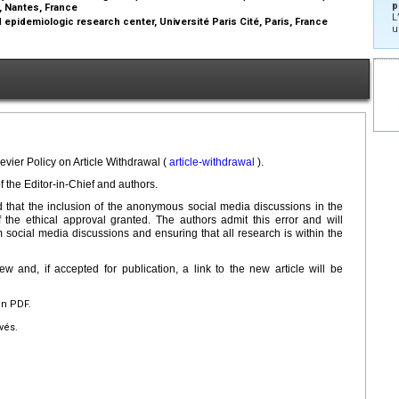
p
, Nantes, France
L
d epidemiologic research center, Université Paris Cité, Paris, France
u
evier Policy on Article Withdrawal (
article-withdrawal
).
f the Editor-in-Chief and authors.
nd that the inclusion of the anonymous social media discussions in the
 the ethical approval granted. The authors admit this error and will
m social media discussions and ensuring that all research is within the
 and, if accepted for publication, a link to the new article will be
en PDF.
vés.