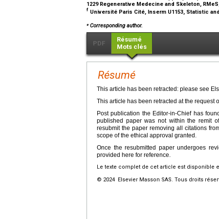
1229 Regenerative Medecine and Skeleton, RMeS
f
Université Paris Cité, Inserm U1153, Statistic an
⁎
Corresponding author.
Résumé
PDF
Mots clés
Résumé
This article has been retracted: please see Els
This article has been retracted at the request o
Post publication the Editor-in-Chief has fou
published paper was not within the remit of
resubmit the paper removing all citations fro
scope of the ethical approval granted.
Once the resubmitted paper undergoes review
provided here for reference.
Le texte complet de cet article est disponible 
© 2024 Elsevier Masson SAS. Tous droits réser