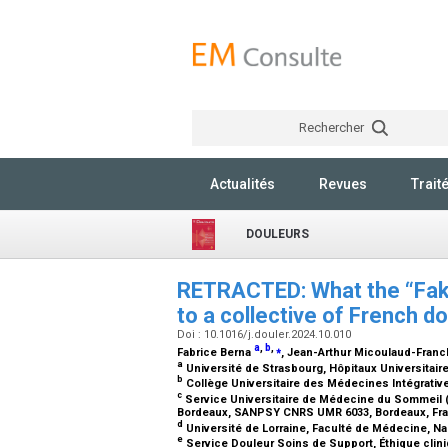
Rechercher
Actualités
Revues
Trait
DOULEURS
RETRACTED: What the “Fak
to a collective of French d
Doi : 10.1016/j.douler.2024.10.010
a
,
b
,
⁎
Fabrice Berna
, Jean-Arthur Micoulaud-Franc
a
Université de Strasbourg, Hôpitaux Universitair
b
Collège Universitaire des Médecines Intégrati
c
Service Universitaire de Médecine du Sommeil (
Bordeaux, SANPSY CNRS UMR 6033, Bordeaux, Fr
d
Université de Lorraine, Faculté de Médecine, N
e
Service Douleur Soins de Support, Éthique clin