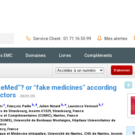
Service Client : 01 71 16 55 99
Mes alertes
Rechercher
és EMC
Domaines
Livres
Compléments
S'abonner
eMed”? or “fake medicines” according
octors
- 26/01/25
c
b
,
d
b
,
e
b
,
f
hi
, François Paille
, Julien Nizard
, Laurence Verneuil
es de Strasbourg, Inserm U1329, Strasbourg, France
ves et Complémentaires (CUMIC), Nantes, France
SUMS), Université de Bordeaux Montaigne, Hôpitaux Universitaires de
ance
ancy, France
B
ique et Médecine intégrative, Université de Nantes, CHU de Nantes, Inserm