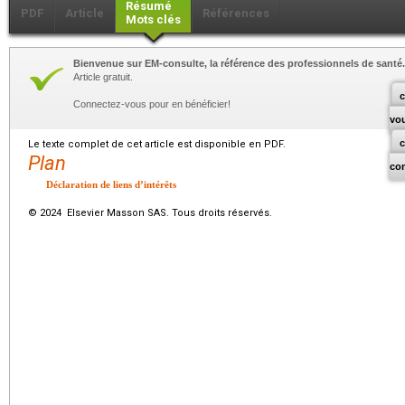
Résumé
PDF
Article
Références
Mots clés
Bienvenue sur EM-consulte, la référence des professionnels de santé.
Article gratuit.
c
Connectez-vous pour en bénéficier!
vo
Le texte complet de cet article est disponible en PDF.
Plan
co
Déclaration de liens d’intérêts
© 2024 Elsevier Masson SAS. Tous droits réservés.