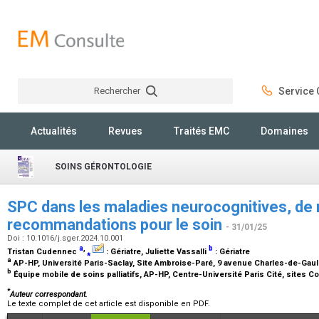
Rechercher
Service C
Rechercher
Actualités
Revues
Traités EMC
Domaines
SOINS GÉRONTOLOGIE
SPC dans les maladies neurocognitives, de 
recommandations pour le soin
- 31/01/25
Doi : 10.1016/j.sger.2024.10.001
a
,
b
Tristan Cudennec
⁎
:
Gériatre
, Juliette Vassalli
:
Gériatre
a
AP-HP, Université Paris-Saclay, Site Ambroise-Paré, 9 avenue Charles-de-Gaul
b
Équipe mobile de soins palliatifs, AP-HP, Centre-Université Paris Cité, sites C
*
Auteur correspondant.
Le texte complet de cet article est disponible en PDF.