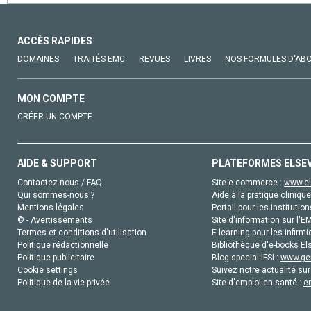
ACCÈS RAPIDES
DOMAINES
TRAITÉS EMC
REVUES
LIVRES
NOS FORMULES D'AB
MON COMPTE
CRÉER UN COMPTE
AIDE & SUPPORT
PLATEFORMES ELSE
Contactez-nous / FAQ
Site e-commerce :
www.el
Qui sommes-nous ?
Aide à la pratique clinique
Mentions légales
Portail pour les institution
© - Avertissements
Site d'information sur l'E
Termes et conditions d'utilisation
E-learning pour les infirmi
Politique rédactionnelle
Bibliothèque d'e-books Els
Politique publicitaire
Blog special IFSI :
www.gen
Cookie settings
Suivez notre actualité sur
Politique de la vie privée
Site d'emploi en santé :
e