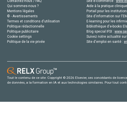
Contactez-nous / FAQ
Site e-commerce :
www.el
Qui sommes-nous ?
Aide à la pratique clinique
Mentions légales
Portail pour les institution
© - Avertissements
Site d'information sur l'E
Termes et conditions d'utilisation
E-learning pour les infirmi
Politique rédactionnelle
Bibliothèque d'e-books Els
Politique publicitaire
Blog special IFSI :
www.gen
Cookie settings
Suivez notre actualité sur
Politique de la vie privée
Site d'emploi en santé :
e
Tout le contenu de ce site: Copyright © 2026 Elsevier, ses concédants de licence e
de données, a la formation en IA et aux technologies similaires. Pour tout con