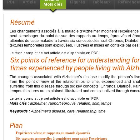
PDF
Article
Figures
Tableaux
Référence
Mots clés
Résumé
Les changements associés à la maladie d’Alzheimer modifient l’expérience 
peut s’envisager du point de vue des rapports au temps, éprouvés et ébra
atteintes de cette maladie à travers six concepts clés, soit Chronos, Diatribè
textures temporelles sont expliquées, illustrées et mises en contexte par des 
Le texte complet de cet article est disponible en PDF.
Six points of reference for understanding fo
times experienced by people living with Alz
The changes associated with Alzheimer’s disease modify the person’s li
from the point of view of the relationships to time, experienced and s
suffering from this disease through six key concepts: Chronos, Diatribè, Ka
temporal textures are explained, illustrated and contextualized through concre
Le texte complet de cet article est disponible en PDF.
Mots clés :
alzheimer, rapport éprouvé, relation, soin, temps
Keywords :
Alzheimer’s disease, care, relationship, time
Plan
Expérience vécue et rapports au monde éprouvés
Six textures temporelles à considérer pour saisir l’expérience