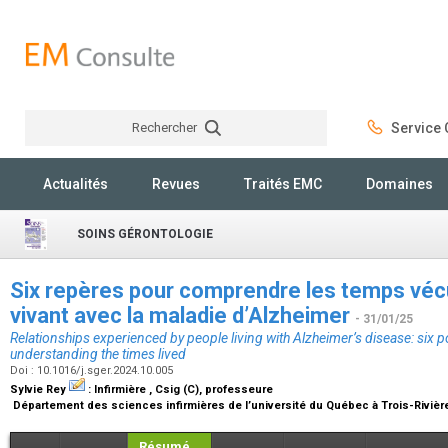
Rechercher
Service C
Rechercher
Actualités
Revues
Traités EMC
Domaines
SOINS GÉRONTOLOGIE
Six repères pour comprendre les temps véc
vivant avec la maladie d’Alzheimer
- 31/01/25
Relationships experienced by people living with Alzheimer’s disease: six p
understanding the times lived
Doi : 10.1016/j.sger.2024.10.005
Sylvie Rey
:
Infirmière , Csig (C), professeure
Département des sciences infirmières de l’université du Québec à Trois-Riviè
Résumé