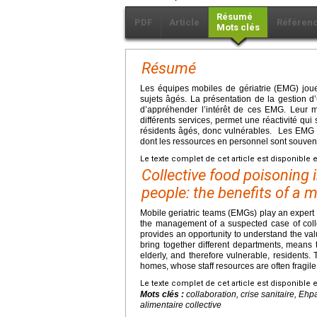
Résumé
PDF
Article
Référen
Mots clés
Résumé
Les équipes mobiles de gériatrie (EMG) joue
sujets âgés. La présentation de la gestion d’u
d’appréhender l’intérêt de ces EMG. Leur mo
différents services, permet une réactivité qui
résidents âgés, donc vulnérables. Les EMG s
dont les ressources en personnel sont souvent
Le texte complet de cet article est disponible 
Collective food poisoning 
people: the benefits of a m
Mobile geriatric teams (EMGs) play an expert r
the management of a suspected case of collec
provides an opportunity to understand the valu
bring together different departments, means th
elderly, and therefore vulnerable, residents
homes, whose staff resources are often fragile
Le texte complet de cet article est disponible 
Mots clés :
collaboration, crise sanitaire, Ehp
alimentaire collective