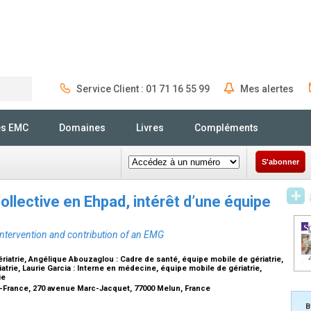
Service Client : 01 71 16 55 99
Mes alertes
Rechercher
és EMC
Domaines
Livres
Compléments
S'abonner
collective en Ehpad, intérêt d’une équipe
intervention and contribution of an EMG
riatrie
, Angélique Abouzaglou :
Cadre de santé, équipe mobile de gériatrie
,
atrie
, Laurie Garcia :
Interne en médecine, équipe mobile de gériatrie
,
ie
e-France, 270 avenue Marc-Jacquet, 77000 Melun, France
B