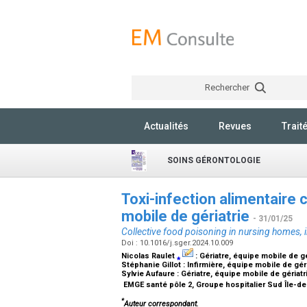
Rechercher
Actualités
Revues
Trait
SOINS GÉRONTOLOGIE
Toxi-infection alimentaire 
mobile de gériatrie
- 31/01/25
Collective food poisoning in nursing homes, 
Doi : 10.1016/j.sger.2024.10.009
Nicolas Raulet
⁎
:
Gériatre, équipe mobile de gé
Stéphanie Gillot :
Infirmière, équipe mobile de géri
Sylvie Aufaure :
Gériatre, équipe mobile de gériatr
EMGE santé pôle 2, Groupe hospitalier Sud Île-d
*
Auteur correspondant.