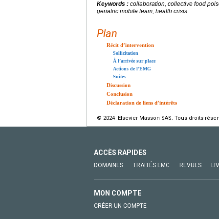
Keywords :
collaboration, collective food po
geriatric mobile team, health crisis
Plan
Récit d’intervention
Sollicitation
À l’arrivée sur place
Actions de l’EMG
Suites
Discussion
Conclusion
Déclaration de liens d’intérêts
© 2024 Elsevier Masson SAS. Tous droits réser
ACCÈS RAPIDES
DOMAINES
TRAITÉS EMC
REVUES
LI
MON COMPTE
CRÉER UN COMPTE