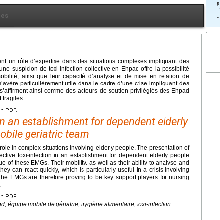
p
L
ces
u
nt un rôle d’expertise dans des situations complexes impliquant des
ne suspicion de toxi-infection collective en Ehpad offre la possibilité
bilité, ainsi que leur capacité d’analyse et de mise en relation de
 s’avère particulièrement utile dans le cadre d’une crise impliquant des
’affirment ainsi comme des acteurs de soutien privilégiés des Ehpad
 fragiles.
en PDF.
in an establishment for dependent elderly
obile geriatric team
ole in complex situations involving elderly people. The presentation of
tive toxi-infection in an establishment for dependent elderly people
e of these EMGs. Their mobility, as well as their ability to analyse and
ey can react quickly, which is particularly useful in a crisis involving
. The EMGs are therefore proving to be key support players for nursing
.
en PDF.
ad, équipe mobile de gériatrie, hygiène alimentaire, toxi-infection