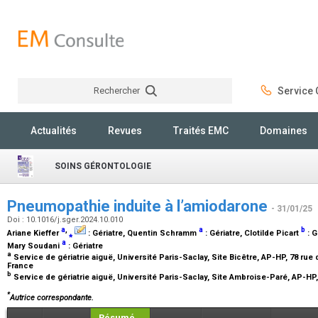
Rechercher
Service C
Rechercher
Actualités
Revues
Traités EMC
Domaines
SOINS GÉRONTOLOGIE
Pneumopathie induite à l’amiodarone
- 31/01/25
Doi : 10.1016/j.sger.2024.10.010
a
,
a
b
Ariane Kieffer
⁎
:
Gériatre
, Quentin Schramm
:
Gériatre
, Clotilde Picart
:
G
a
Mary Soudani
:
Gériatre
a
Service de gériatrie aiguë, Université Paris-Saclay, Site Bicêtre, AP-HP, 78 rue
France
b
Service de gériatrie aiguë, Université Paris-Saclay, Site Ambroise-Paré, AP-HP
*
Autrice correspondante.
Résumé