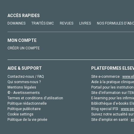
ACCÈS RAPIDES
DOMAINES
TRAITÉS EMC
REVUES
LIVRES
NOS FORMULES D'AB
MON COMPTE
CRÉER UN COMPTE
AIDE & SUPPORT
PLATEFORMES ELSE
Contactez-nous / FAQ
Site e-commerce :
www.el
Qui sommes-nous ?
Aide à la pratique clinique
Mentions légales
Portail pour les institution
© - Avertissements
Site d'information sur l'E
Termes et conditions d'utilisation
E-learning pour les infirmi
Politique rédactionnelle
Bibliothèque d'e-books Els
Politique publicitaire
Blog special IFSI :
www.gen
Cookie settings
Suivez notre actualité sur
Politique de la vie privée
Site d'emploi en santé :
e