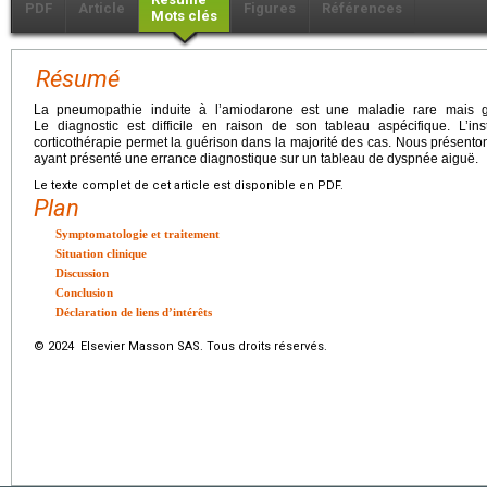
PDF
Article
Figures
Références
Mots clés
Résumé
La pneumopathie induite à l’amiodarone est une maladie rare mais gr
Le diagnostic est difficile en raison de son tableau aspécifique. L’in
corticothérapie permet la guérison dans la majorité des cas. Nous présento
ayant présenté une errance diagnostique sur un tableau de dyspnée aiguë.
Le texte complet de cet article est disponible en PDF.
Plan
Symptomatologie et traitement
Situation clinique
Discussion
Conclusion
Déclaration de liens d’intérêts
© 2024 Elsevier Masson SAS. Tous droits réservés.