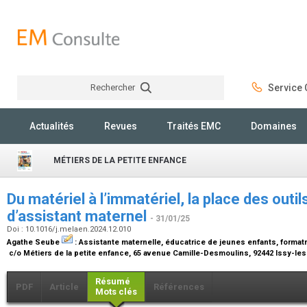
Rechercher
Service C
Rechercher
Actualités
Revues
Traités EMC
Domaines
MÉTIERS DE LA PETITE ENFANCE
Du matériel à l’immatériel, la place des outil
d’assistant maternel
- 31/01/25
Doi : 10.1016/j.melaen.2024.12.010
Agathe Seube
:
Assistante maternelle, éducatrice de jeunes enfants, format
c/o Métiers de la petite enfance, 65 avenue Camille-Desmoulins, 92442 Issy-le
Résumé
PDF
Article
Références
Mots clés