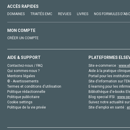
ACCÈS RAPIDES
DOMAINES
TRAITÉS EMC
REVUES
LIVRES
NOS FORMULES D'AB
MON COMPTE
CRÉER UN COMPTE
AIDE & SUPPORT
PLATEFORMES ELSE
Contactez-nous / FAQ
Site e-commerce :
www.el
Qui sommes-nous ?
Aide à la pratique clinique
Mentions légales
Portail pour les institution
© - Avertissements
Site d'information sur l'E
Termes et conditions d'utilisation
E-learning pour les infirmi
Politique rédactionnelle
Bibliothèque d'e-books Els
Politique publicitaire
Blog special IFSI :
www.gen
Cookie settings
Suivez notre actualité sur
Politique de la vie privée
Site d'emploi en santé :
e