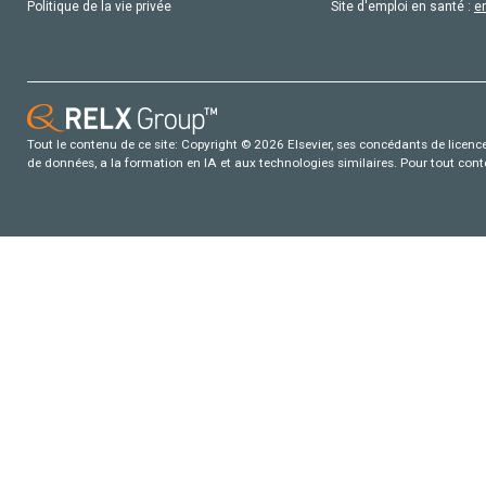
Politique de la vie privée
Site d'emploi en santé :
e
Tout le contenu de ce site: Copyright © 2026 Elsevier, ses concédants de licence e
de données, a la formation en IA et aux technologies similaires. Pour tout con