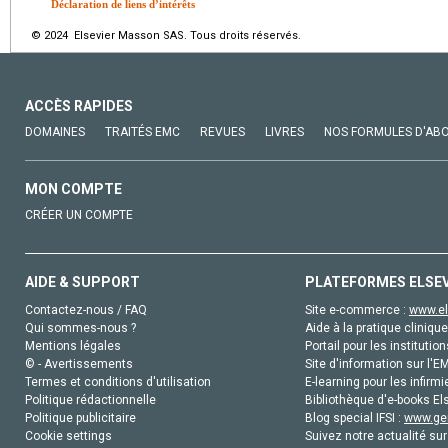
Déclaration de liens d’intérêts
© 2024 Elsevier Masson SAS. Tous droits réservés.
ACCÈS RAPIDES
DOMAINES
TRAITÉS EMC
REVUES
LIVRES
NOS FORMULES D'AB
MON COMPTE
CRÉER UN COMPTE
AIDE & SUPPORT
PLATEFORMES ELSE
Contactez-nous / FAQ
Site e-commerce :
www.el
Qui sommes-nous ?
Aide à la pratique clinique
Mentions légales
Portail pour les institution
© - Avertissements
Site d'information sur l'E
Termes et conditions d'utilisation
E-learning pour les infirmi
Politique rédactionnelle
Bibliothèque d'e-books Els
Politique publicitaire
Blog special IFSI :
www.gen
Cookie settings
Suivez notre actualité sur