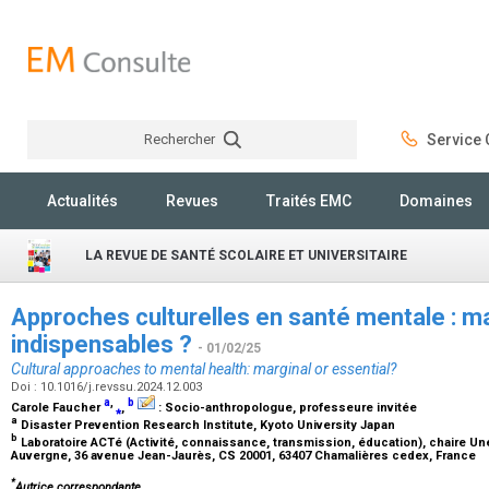
Rechercher
Service C
Rechercher
Actualités
Revues
Traités EMC
Domaines
LA REVUE DE SANTÉ SCOLAIRE ET UNIVERSITAIRE
Approches culturelles en santé mentale : m
indispensables ?
- 01/02/25
Cultural approaches to mental health: marginal or essential?
Doi : 10.1016/j.revssu.2024.12.003
a
,
b
Carole Faucher
⁎
,
:
Socio-anthropologue, professeure invitée
a
Disaster Prevention Research Institute, Kyoto University Japan
b
Laboratoire ACTé (Activité, connaissance, transmission, éducation), chaire U
Auvergne, 36 avenue Jean-Jaurès, CS 20001, 63407 Chamalières cedex, France
*
Autrice correspondante.