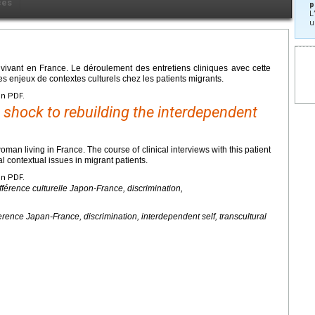
ces
p
L
u
vivant en France. Le déroulement des entretiens cliniques avec cette
s enjeux de contextes culturels chez les patients migrants.
en PDF.
e shock to rebuilding the interdependent
man living in France. The course of clinical interviews with this patient
 contextual issues in migrant patients.
en PDF.
férence culturelle Japon-France, discrimination,
fference Japan-France, discrimination, interdependent self, transcultural