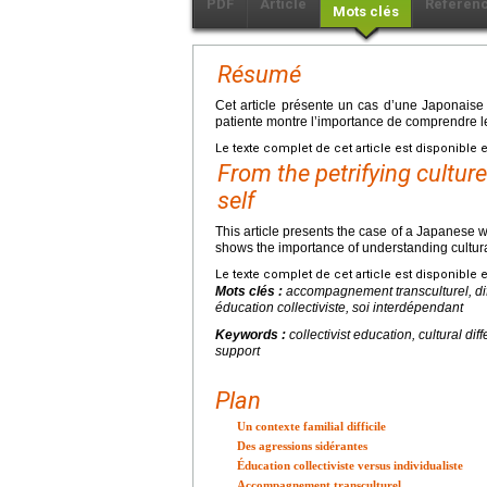
PDF
Article
Référen
Mots clés
Résumé
Cet article présente un cas d’une Japonaise 
patiente montre l’importance de comprendre le
Le texte complet de cet article est disponible 
From the petrifying cultur
self
This article presents the case of a Japanese wo
shows the importance of understanding cultural
Le texte complet de cet article est disponible 
Mots clés :
accompagnement transculturel, dif
éducation collectiviste, soi interdépendant
Keywords :
collectivist education, cultural di
support
Plan
Un contexte familial difficile
Des agressions sidérantes
Éducation collectiviste versus individualiste
Accompagnement transculturel