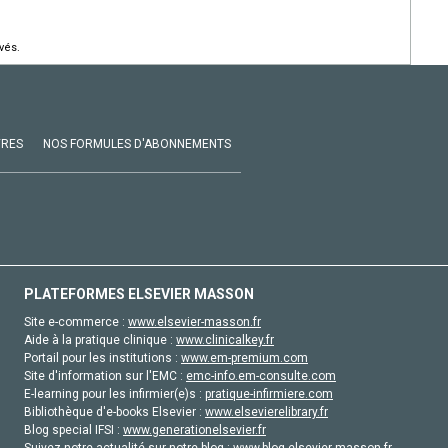
vés.
VRES
NOS FORMULES D'ABONNEMENTS
PLATEFORMES ELSEVIER MASSON
Site e-commerce :
www.elsevier-masson.fr
Aide à la pratique clinique :
www.clinicalkey.fr
Portail pour les institutions :
www.em-premium.com
Site d'information sur l'EMC :
emc-info.em-consulte.com
E-learning pour les infirmier(e)s :
pratique-infirmiere.com
Bibliothèque d'e-books Elsevier :
www.elsevierelibrary.fr
Blog special IFSI :
www.generationelsevier.fr
Suivez notre actualité sur notre blog :
www.blog-elsevier-masson.fr