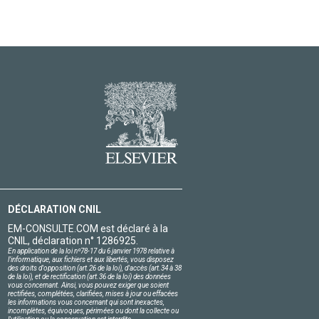
DÉCLARATION CNIL
EM-CONSULTE.COM est déclaré à la
CNIL, déclaration n° 1286925.
En application de la loi nº78-17 du 6 janvier 1978 relative à
l'informatique, aux fichiers et aux libertés, vous disposez
des droits d'opposition (art.26 de la loi), d'accès (art.34 à 38
de la loi), et de rectification (art.36 de la loi) des données
vous concernant. Ainsi, vous pouvez exiger que soient
rectifiées, complétées, clarifiées, mises à jour ou effacées
les informations vous concernant qui sont inexactes,
incomplètes, équivoques, périmées ou dont la collecte ou