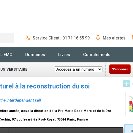
Service Client : 01 71 16 55 99
Mes alertes
Rechercher
és EMC
Domaines
Livres
Compléments
 UNIVERSITAIRE
S'abonner
turel à la reconstruction du soi
 the interdependent self
ère année, sous la direction de la Pre Marie Rose Moro et de la Dre
Cochin, 97 boulevard de Port-Royal, 75014 Paris, France
B