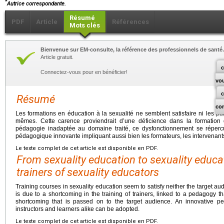
*
Autrice correspondante.
Résumé
PDF
Article
Références
Mots clés
Bienvenue sur EM-consulte, la référence des professionnels de santé.
Article gratuit.
c
Connectez-vous pour en bénéficier!
vo
Résumé
co
Les formations en éducation à la sexualité ne semblent satisfaire ni les pu
mêmes. Cette carence proviendrait d’une déficience dans la formation 
pédagogie inadaptée au domaine traité, ce dysfonctionnement se réperc
pédagogique innovante impliquant aussi bien les formateurs, les intervenants
Le texte complet de cet article est disponible en PDF.
From sexuality education to sexuality educat
trainers of sexuality educators
Training courses in sexuality education seem to satisfy neither the target au
is due to a shortcoming in the training of trainers, linked to a pedagogy that
shortcoming that is passed on to the target audience. An innovative pe
instructors and learners alike can be adopted.
Le texte complet de cet article est disponible en PDF.