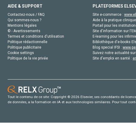
AIDE & SUPPORT
PLATEFORMES ELSE
Contactez-nous / FAQ
Site e-commerce :
www.el
Qui sommes-nous ?
Aide à la pratique clinique
Mentions légales
Portail pour les institution
© - Avertissements
Site d'information sur l'E
Termes et conditions d'utilisation
E-learning pour les infirmi
Politique rédactionnelle
Bibliothèque d'e-books Els
Politique publicitaire
Blog special IFSI :
www.gen
Cookie settings
Suivez notre actualité sur
Politique de la vie privée
Site d'emploi en santé :
e
Tout le contenu de ce site: Copyright © 2026 Elsevier, ses concédants de licence e
de données, a la formation en IA et aux technologies similaires. Pour tout con