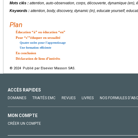
Mots clés :
attention, auto-observation, corps, découverte, dynamique (en), 
Keywords :
attention, body, discovery, dynamic (in), educate yourself, educati
Plan
Éducation “à” ou éducation “en”
Pour “s’”éduquer en sexualité
Quatre socles pour l’apprentissage
Une formation efficiente
En conclusion
Déclaration de liens d’intérêts
© 2024 Publié par Elsevier Masson SAS.
ACCÈS RAPIDES
DOMAINES
TRAITÉS EMC
REVUES
LIVRES
NOS FORMULES D'AB
MON COMPTE
CRÉER UN COMPTE