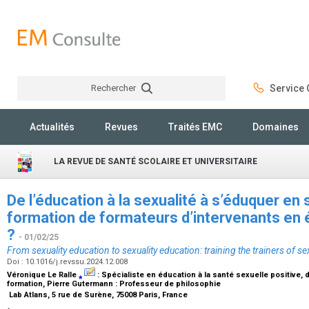
Rechercher
Service C
Rechercher
Actualités
Revues
Traités EMC
Domaines
LA REVUE DE SANTÉ SCOLAIRE ET UNIVERSITAIRE
De l’éducation à la sexualité à s’éduquer en s
formation de formateurs d’intervenants en é
?
- 01/02/25
From sexuality education to sexuality education: training the trainers of se
Doi : 10.1016/j.revssu.2024.12.008
Véronique Le Ralle
⁎
:
Spécialiste en éducation à la santé sexuelle positive, 
formation
, Pierre Gutermann :
Professeur de philosophie
Lab Atlans, 5 rue de Surène, 75008 Paris, France