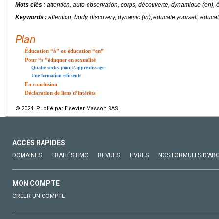
Mots clés :
attention, auto-observation, corps, découverte, dynamique (en), 
Keywords :
attention, body, discovery, dynamic (in), educate yourself, educati
Plan
Éducation “à” ou éducation “en”
Pour “s’”éduquer en sexualité
Quatre socles pour l’apprentissage
Une formation efficiente
En conclusion
Déclaration de liens d’intérêts
© 2024 Publié par Elsevier Masson SAS.
ACCÈS RAPIDES
DOMAINES
TRAITÉS EMC
REVUES
LIVRES
NOS FORMULES D'AB
MON COMPTE
CRÉER UN COMPTE