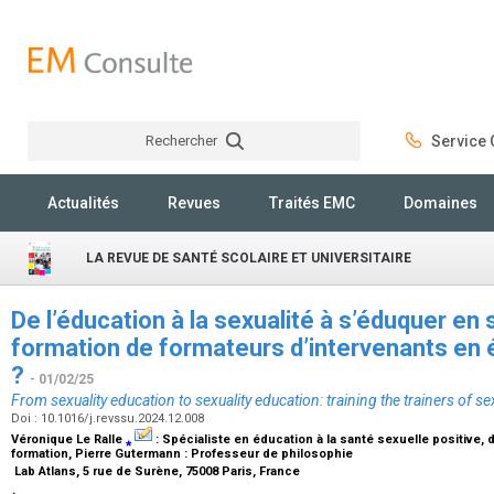
Rechercher
Service C
Rechercher
Actualités
Revues
Traités EMC
Domaines
LA REVUE DE SANTÉ SCOLAIRE ET UNIVERSITAIRE
De l’éducation à la sexualité à s’éduquer en s
formation de formateurs d’intervenants en é
?
- 01/02/25
From sexuality education to sexuality education: training the trainers of se
Doi : 10.1016/j.revssu.2024.12.008
Véronique Le Ralle
⁎
:
Spécialiste en éducation à la santé sexuelle positive, 
formation
, Pierre Gutermann :
Professeur de philosophie
Lab Atlans, 5 rue de Surène, 75008 Paris, France