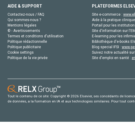
AIDE & SUPPORT
PLATEFORMES ELSE
Contactez-nous / FAQ
Site e-commerce :
www.el
Qui sommes-nous ?
Aide à la pratique clinique
Mentions légales
Portail pour les institution
© - Avertissements
Site d'information sur l'E
Termes et conditions d'utilisation
E-learning pour les infirmi
Politique rédactionnelle
Bibliothèque d'e-books Els
Politique publicitaire
Blog special IFSI :
www.gen
Cookie settings
Suivez notre actualité sur
Politique de la vie privée
Site d'emploi en santé :
e
Tout le contenu de ce site: Copyright © 2026 Elsevier, ses concédants de licence e
de données, a la formation en IA et aux technologies similaires. Pour tout con