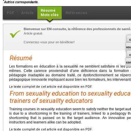
*
Autrice correspondante.
Résumé
PDF
Article
Références
Mots clés
Bienvenue sur EM-consulte, la référence des professionnels de santé.
Article gratuit.
c
Connectez-vous pour en bénéficier!
vo
Résumé
co
Les formations en éducation à la sexualité ne semblent satisfaire ni les pu
mêmes. Cette carence proviendrait d’une déficience dans la formation 
pédagogie inadaptée au domaine traité, ce dysfonctionnement se réperc
pédagogique innovante impliquant aussi bien les formateurs, les intervenants
Le texte complet de cet article est disponible en PDF.
From sexuality education to sexuality educat
trainers of sexuality educators
Training courses in sexuality education seem to satisfy neither the target au
is due to a shortcoming in the training of trainers, linked to a pedagogy that
shortcoming that is passed on to the target audience. An innovative pe
instructors and learners alike can be adopted.
Le texte complet de cet article est disponible en PDF.